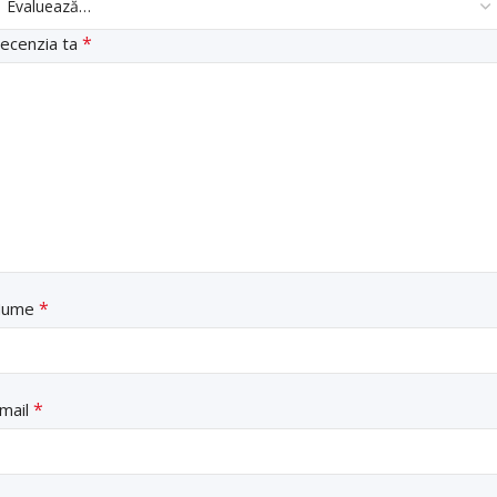
*
ecenzia ta
*
Nume
*
mail