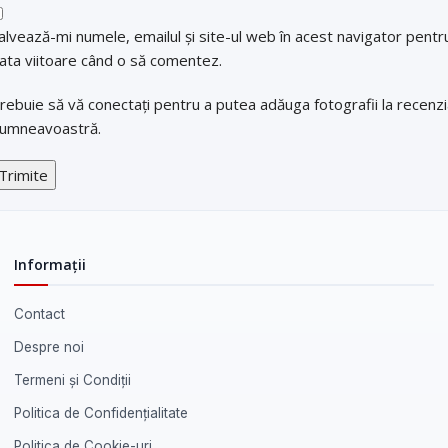
alvează-mi numele, emailul și site-ul web în acest navigator pentr
ata viitoare când o să comentez.
rebuie să vă conectați pentru a putea adăuga fotografii la recenz
umneavoastră.
Informații
Contact
Despre noi
Termeni și Condiții
Politica de Confidențialitate
Politica de Cookie-uri