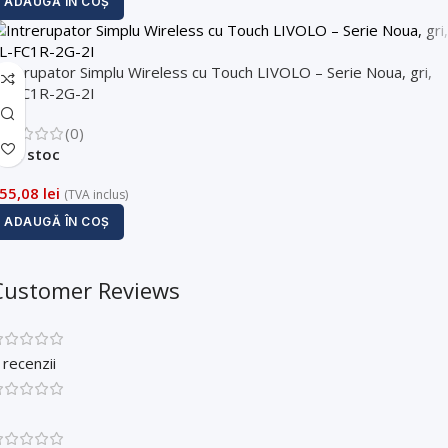
ADAUGĂ ÎN COȘ
ntrerupator Simplu Wireless cu Touch LIVOLO – Serie Noua, gri,
L-FC1R-2G-2I
(0)
În stoc
55,08
lei
(TVA inclus)
ADAUGĂ ÎN COȘ
Customer Reviews
 recenzii