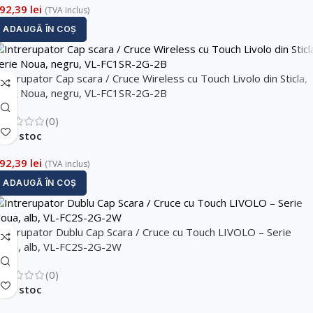
92,39
lei
(TVA inclus)
Trimite solicitarea
ADAUGĂ ÎN COȘ
ntrerupator Cap scara / Cruce Wireless cu Touch Livolo din Sticla,
erie Noua, negru, VL-FC1SR-2G-2B
(0)
În stoc
92,39
lei
(TVA inclus)
ADAUGĂ ÎN COȘ
ntrerupator Dublu Cap Scara / Cruce cu Touch LIVOLO – Serie
oua, alb, VL-FC2S-2G-2W
(0)
În stoc