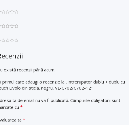
Recenzii
u există recenzii până acum.
ii primul care adaugi o recenzie la „Intrerupator dublu + dublu cu
ouch Livolo din sticla, negru, VL-C702/C702-12”
dresa ta de email nu va fi publicată.
Câmpurile obligatorii sunt
*
arcate cu
*
valuarea ta