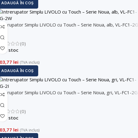
ADAUGĂ ÎN COȘ
ntrerupator Simplu LIVOLO cu Touch – Serie Noua, alb, VL-FC1-2G
2W
(0)
În stoc
03,77
lei
(TVA inclus)
ADAUGĂ ÎN COȘ
ntrerupator Simplu LIVOLO cu Touch – Serie Noua, gri, VL-FC1-2G
I
(0)
În stoc
03,77
lei
(TVA inclus)