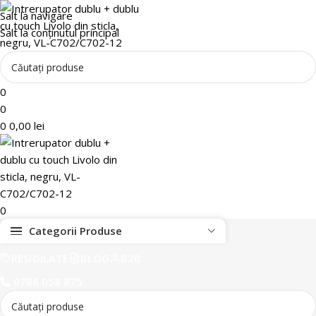
Salt la navigare
Salt la conținutul principal
0
0
0
0,00
lei
0
Categorii Produse
RESIGILATE
BLOG
B2B
0786 058 875