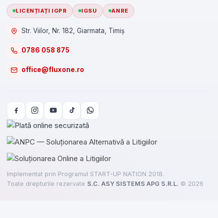
LICENȚIAȚI IGPR
IGSU
ANRE
Str. Viilor, Nr. 182, Giarmata, Timiș
0786 058 875
office@fluxone.ro
Implementat prin Programul START-UP NATION 2018.
Toate drepturile rezervate
S.C. ASY SISTEMS APG S.R.L.
©
2026