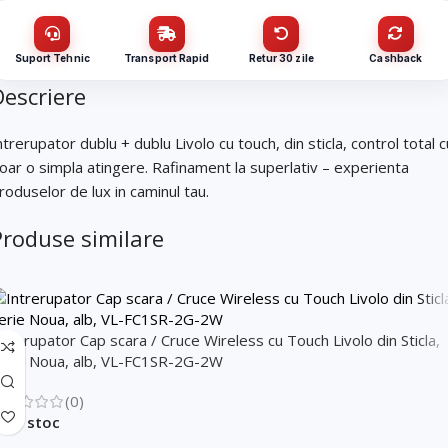
C702/C702-12
Nume / firmă
*
CUI
Suport Tehnic
Transport Rapid
Retur 30 zile
Cashback
Descriere
Cantitate (bucăți)
Email
*
ntrerupator dublu + dublu Livolo cu touch, din sticla, control total c
oar o simpla atingere. Rafinament la superlativ – experienta
roduselor de lux in caminul tau.
Email
*
Telefon
*
Produse similare
Telefon
*
Mesaj (cantitate, termen, alte detalii)
ntrerupator Cap scara / Cruce Wireless cu Touch Livolo din Sticla,
erie Noua, alb, VL-FC1SR-2G-2W
Cerințele tale (proiect, buget, termen, alte produse)
(0)
În stoc
Trimite solicitarea