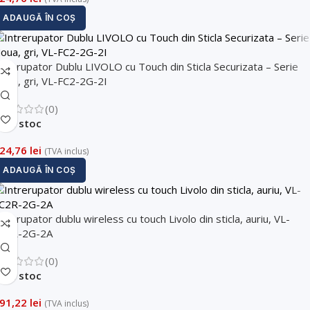
ADAUGĂ ÎN COȘ
ntrerupator Dublu LIVOLO cu Touch din Sticla Securizata – Serie
oua, gri, VL-FC2-2G-2I
(0)
În stoc
24,76
lei
(TVA inclus)
ADAUGĂ ÎN COȘ
ntrerupator dublu wireless cu touch Livolo din sticla, auriu, VL-
C2R-2G-2A
(0)
În stoc
91,22
lei
(TVA inclus)