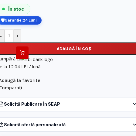
În stoc
Garantie:
24 Luni
-
+
ADAUGĂ ÎN COȘ
umpără cu
e la 12.04 LEI / lună
Adaugă la favorite
Comparați
Solicită Publicare În SEAP
Produs:
Intrerupator dublu + dublu cu touch Livolo din sticla, negru, VL-
C702/C702-12
Solicită ofertă personalizată
Denumire firmă / instituție
*
Produs:
Intrerupator dublu + dublu cu touch Livolo din sticla, negru, VL-