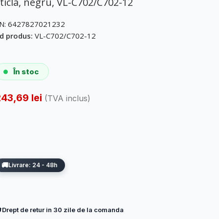
ticla, negru, VL-C702/C702-12
N:
6427827021232
d produs:
VL-C702/C702-12
În stoc
243,69
lei
(TVA inclus)
Livrare: 24 - 48h
Drept de retur in 30 zile de la comanda