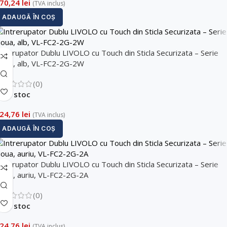
70,24
lei
(TVA inclus)
ADAUGĂ ÎN COȘ
ntrerupator Dublu LIVOLO cu Touch din Sticla Securizata – Serie
oua, alb, VL-FC2-2G-2W
(0)
În stoc
24,76
lei
(TVA inclus)
ADAUGĂ ÎN COȘ
ntrerupator Dublu LIVOLO cu Touch din Sticla Securizata – Serie
oua, auriu, VL-FC2-2G-2A
(0)
În stoc
24,76
lei
(TVA inclus)