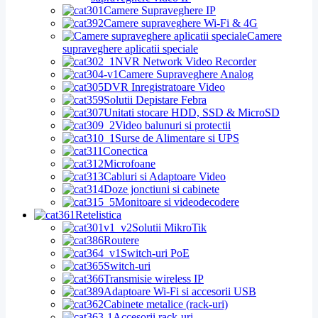
Camere Supraveghere IP
Camere supraveghere Wi-Fi & 4G
Camere
supraveghere aplicatii speciale
NVR Network Video Recorder
Camere Supraveghere Analog
DVR Inregistratoare Video
Solutii Depistare Febra
Unitati stocare HDD, SSD & MicroSD
Video balunuri si protectii
Surse de Alimentare si UPS
Conectica
Microfoane
Cabluri si Adaptoare Video
Doze jonctiuni si cabinete
Monitoare si videodecodere
Retelistica
Solutii MikroTik
Routere
Switch-uri PoE
Switch-uri
Transmisie wireless IP
Adaptoare Wi-Fi si accesorii USB
Cabinete metalice (rack-uri)
Accesorii rack-uri