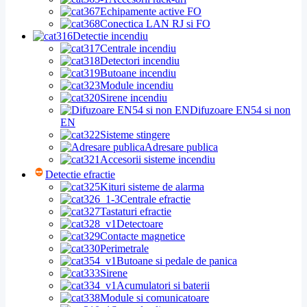
Echipamente active FO
Conectica LAN RJ si FO
Detectie incendiu
Centrale incendiu
Detectori incendiu
Butoane incendiu
Module incendiu
Sirene incendiu
Difuzoare EN54 si non
EN
Sisteme stingere
Adresare publica
Accesorii sisteme incendiu
Detectie efractie
Kituri sisteme de alarma
Centrale efractie
Tastaturi efractie
Detectoare
Contacte magnetice
Perimetrale
Butoane si pedale de panica
Sirene
Acumulatori si baterii
Module si comunicatoare