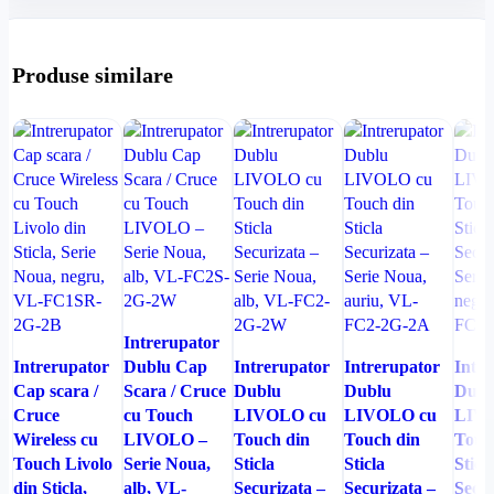
Produse similare
Comparați
Intrerupator
Comparați
Vizualizare
Comparați
Comparați
Comp
Intrerupator
Dublu Cap
Intrerupator
Intrerupator
Intr
Vizualizare
rapidă
Vizualizare
Vizualizare
Vizua
Cap scara /
Scara / Cruce
Dublu
Dublu
Dubl
rapidă
Adaugă la
rapidă
rapidă
rapid
Cruce
cu Touch
LIVOLO cu
LIVOLO cu
LIV
Adaugă la
favorite
Adaugă la
Adaugă la
Adau
Wireless cu
LIVOLO –
Touch din
Touch din
Touc
favorite
favorite
favorite
favori
Touch Livolo
Serie Noua,
Sticla
Sticla
Sticl
din Sticla,
alb, VL-
Securizata –
Securizata –
Secur