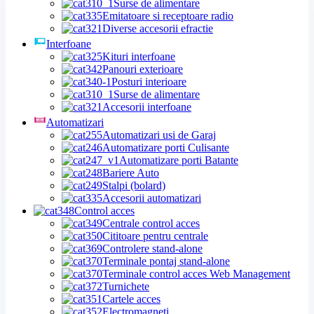
Surse de alimentare
Emitatoare si receptoare radio
Diverse accesorii efractie
Interfoane
Kituri interfoane
Panouri exterioare
Posturi interioare
Surse de alimentare
Accesorii interfoane
Automatizari
Automatizari usi de Garaj
Automatizare porti Culisante
Automatizare porti Batante
Bariere Auto
Stalpi (bolard)
Accesorii automatizari
Control acces
Centrale control acces
Cititoare pentru centrale
Controlere stand-alone
Terminale pontaj stand-alone
Terminale control acces Web Management
Turnichete
Cartele acces
Electromagneti