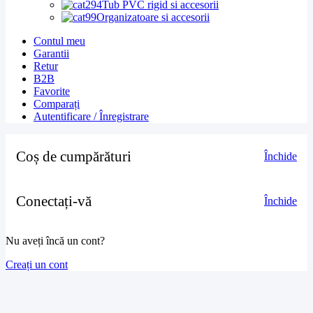
Tub PVC rigid si accesorii
Organizatoare si accesorii
Contul meu
Garantii
Retur
B2B
Favorite
Comparați
Autentificare / Înregistrare
Coș de cumpărături
Închide
Conectați-vă
Închide
Nu aveți încă un cont?
Creați un cont