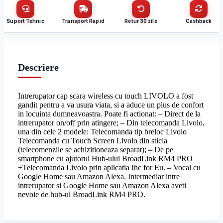
Suport Tehnic
Transport Rapid
Retur 30 zile
Cashback
Cantitate (bucăți)
Email
*
Descriere
Email
*
Telefon
*
Intrerupator cap scara wireless cu touch LIVOLO a fost
gandit pentru a va usura viata, si a aduce un plus de confort
Telefon
*
Mesaj (cantitate, termen, alte detalii)
in locuinta dumneavoastra. Poate fi actionat: – Direct de la
intrerupator on/off prin atingere; – Din telecomanda Livolo,
una din cele 2 modele: Telecomanda tip breloc Livolo
Telecomanda cu Touch Screen Livolo din sticla
Cerințele tale (proiect, buget, termen, alte produse)
(telecomenzile se achizitioneaza separat); – De pe
smartphone cu ajutorul Hub-ului BroadLink RM4 PRO
+Telecomanda Livolo prin aplicatia Ihc for Eu. – Vocal cu
Trimite solicitarea
Google Home sau Amazon Alexa. Intermediar intre
intrerupator si Google Home sau Amazon Alexa aveti
nevoie de hub-ul BroadLink RM4 PRO.
Trimite solicitarea