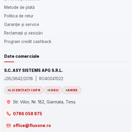
Metode de plată
Politica de retur
Garanție și service
Reclamații și sesizări
Program credit cashback
Date comerciale
S.C. ASY SISTEMS APG S.R.L.
J35/3642/2018 | RO40041522
LICENȚIAȚI IGPR
IGSU
ANRE
Str. Viilor, Nr. 182, Giarmata, Timiș
0786 058 875
office@fluxone.ro