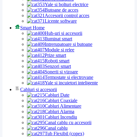
Yale si bolturi electrice
Butoane de acces
Accesorii control acces
Licente software
Smart Home
Hub-uri si accesorii
Iluminat smart
Intrerupatoare si butoane
Module si relee
Prize smart
Roboti smart
Senzori smart
Sonerii si vizoare
Termostate si electrovane
Yale si incuietori inteligente
Cabluri si accesorii
Cabluri Date
Cabluri Coaxiale
Cabluri Alimentare
Cabluri Alarma
Cabluri Incendiu
Canal cablu cu accesorii
Canal cablu
Tub Flexibil (copex)