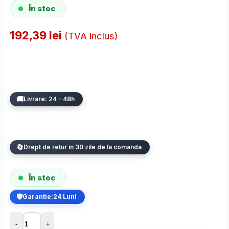
În stoc
192,39
lei
(TVA inclus)
Livrare: 24 - 48h
Drept de retur in 30 zile de la comanda
În stoc
Garantie:
24 Luni
Cantitate Intrerupator Cap scara / Cruce Wireless cu Touch Livolo 
-
+