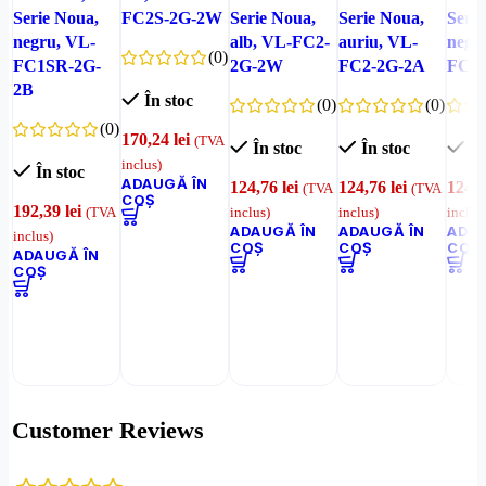
Serie Noua,
FC2S-2G-2W
Serie Noua,
Serie Noua,
Serie
negru, VL-
alb, VL-FC2-
auriu, VL-
negr
(0)
FC1SR-2G-
2G-2W
FC2-2G-2A
FC2-
2B
În stoc
(0)
(0)
(0)
170,24
lei
(TVA
În stoc
În stoc
În
inclus)
În stoc
ADAUGĂ ÎN
124,76
lei
124,76
lei
124,
(TVA
(TVA
COȘ
192,39
lei
(TVA
inclus)
inclus)
inclus
ADAUGĂ ÎN
ADAUGĂ ÎN
ADAU
inclus)
COȘ
COȘ
COȘ
ADAUGĂ ÎN
COȘ
Customer Reviews