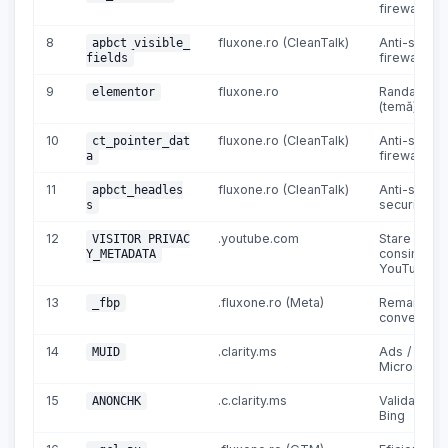
firewall
8
fluxone.ro (CleanTalk)
Anti-spam 
apbct_visible_
firewall
fields
9
fluxone.ro
Randare co
elementor
(temă)
10
fluxone.ro (CleanTalk)
Anti-spam 
ct_pointer_dat
firewall
a
11
fluxone.ro (CleanTalk)
Anti-spam 
apbct_headles
securitate
s
12
.youtube.com
Stare
VISITOR_PRIVAC
consimțăm
Y_METADATA
YouTube
13
.fluxone.ro (Meta)
Remarketin
_fbp
conversii
14
.clarity.ms
Ads / analy
MUID
Microsoft
15
.c.clarity.ms
Validare cli
ANONCHK
Bing