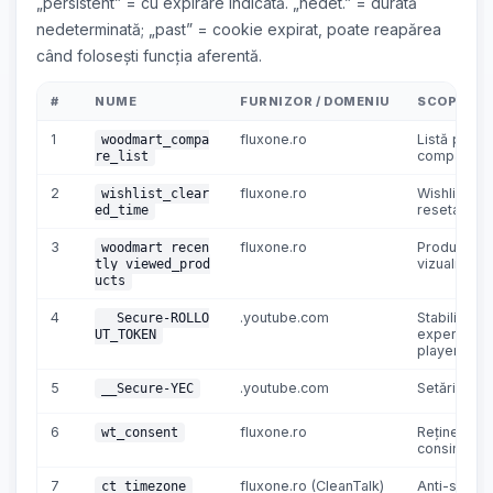
„persistent” = cu expirare indicată. „nedet.” = durată
nedeterminată; „past” = cookie expirat, poate reapărea
când folosești funcția aferentă.
#
NUME
FURNIZOR / DOMENIU
SCOP
1
fluxone.ro
Listă prod
woodmart_compa
comparate
re_list
2
fluxone.ro
Wishlist – t
wishlist_clear
resetare
ed_time
3
fluxone.ro
Produse
woodmart_recen
vizualizate
tly_viewed_prod
ucts
4
.youtube.com
Stabilitate /
__Secure-ROLLO
experimen
UT_TOKEN
player
5
.youtube.com
Setări You
__Secure-YEC
6
fluxone.ro
Reține
wt_consent
consimțămâ
7
fluxone.ro (CleanTalk)
Anti-spam 
ct_timezone