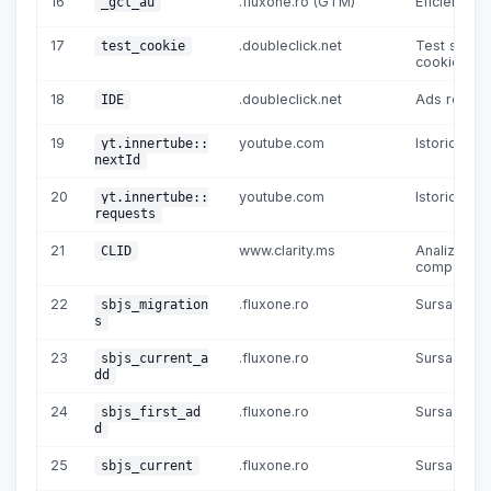
16
.fluxone.ro (GTM)
Eficiență r
_gcl_au
17
.doubleclick.net
Test supor
test_cookie
cookie
18
.doubleclick.net
Ads releva
IDE
19
youtube.com
Istoric vizua
yt.innertube::
nextId
20
youtube.com
Istoric vizua
yt.innertube::
requests
21
www.clarity.ms
Analiză
CLID
comportam
22
.fluxone.ro
Sursa vizite
sbjs_migration
s
23
.fluxone.ro
Sursa vizite
sbjs_current_a
dd
24
.fluxone.ro
Sursa vizite
sbjs_first_ad
d
25
.fluxone.ro
Sursa vizite
sbjs_current