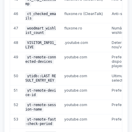
mp
46
fluxone.ro (CleanTalk)
Anti-spam
ct_checked_ema
ils
47
fluxone.ro
Număr arti
woodmart_wishl
wishlist
ist_count
48
.youtube.com
Determină 
VISITOR_INFO1_
nou/vechi
LIVE
49
youtube.com
Preferințe
yt-remote-conn
dispozitive
ected-devices
player
50
youtube.com
Ultimul rezu
ytidb::LAST_RE
selectat
SULT_ENTRY_KEY
51
youtube.com
Preferințe 
yt-remote-devi
ce-id
52
youtube.com
Preferințe 
yt-remote-sess
ion-name
53
youtube.com
Preferințe 
yt-remote-fast
-check-period