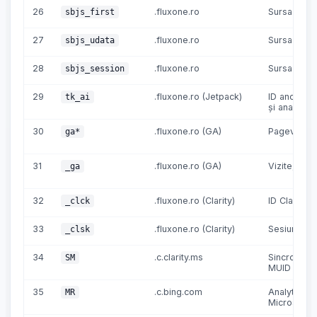
26
.fluxone.ro
Sursa vizite
sbjs_first
27
.fluxone.ro
Sursa vizite
sbjs_udata
28
.fluxone.ro
Sursa vizite
sbjs_session
29
.fluxone.ro (Jetpack)
ID anonim 
tk_ai
și analytics
30
.fluxone.ro (GA)
Pageviews
ga*
31
.fluxone.ro (GA)
Vizite, sesi
_ga
32
.fluxone.ro (Clarity)
ID Clarity și
_clck
33
.fluxone.ro (Clarity)
Sesiuni ag
_clsk
34
.c.clarity.ms
Sincronizar
SM
MUID
35
.c.bing.com
Analytics
MR
Microsoft