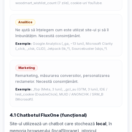
woodmart_wishlist_count (7 zile), cookie-uri YouTube.
Analitice
Ne ajută să înțelegem cum este utilizat site-ul și să îl
îmbunătățim. Necesită consimțământ.
Exemple:
Google Analytics (_ga, ~13 luni), Microsoft Clarity
(_clck, _clsk, CLID), Jetpack (tk_*), Sourcebuster (sbjs_*).
Marketing
Remarketing, măsurarea conversiilor, personalizarea
reclamelor. Necesită consimțământ.
Exemple:
_fbp (Meta, 3 luni), _gcl_au (GTM, 3 luni), IDE /
test_cookie (DoubleClick), MUID / ANONCHK / SRM_B
(Microsoft).
4.1 Chatbotul FluxOne (funcțional)
Site-ul utilizează un chatbot care stochează
local
, în
memoria browserului (localStorage), istoricul