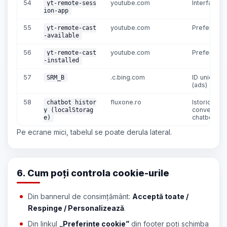
54
youtube.com
Interfață pl
yt-remote-sess
ion-app
55
youtube.com
Preferințe 
yt-remote-cast
-available
56
youtube.com
Preferințe 
yt-remote-cast
-installed
57
.c.bing.com
ID unic vizit
SRM_B
(ads)
58
fluxone.ro
Istoricul
chatbot_histor
conversații
y (localStorag
chatbotul
e)
Pe ecrane mici, tabelul se poate derula lateral.
6. Cum poți controla cookie-urile
Din bannerul de consimțământ:
Acceptă toate /
Respinge / Personalizează
.
Din linkul
„Preferințe cookie”
din footer poți schimba