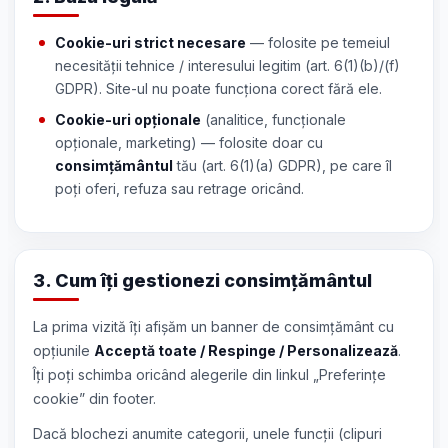
Cookie-uri strict necesare
— folosite pe temeiul
necesității tehnice / interesului legitim (art. 6(1)(b)/(f)
GDPR). Site-ul nu poate funcționa corect fără ele.
Cookie-uri opționale
(analitice, funcționale
opționale, marketing) — folosite doar cu
consimțământul
tău (art. 6(1)(a) GDPR), pe care îl
poți oferi, refuza sau retrage oricând.
3. Cum îți gestionezi consimțământul
La prima vizită îți afișăm un banner de consimțământ cu
opțiunile
Acceptă toate / Respinge / Personalizează
.
Îți poți schimba oricând alegerile din linkul „Preferințe
cookie” din footer.
Dacă blochezi anumite categorii, unele funcții (clipuri