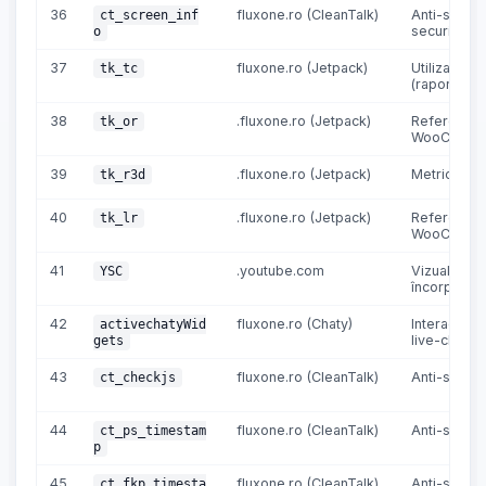
36
fluxone.ro (CleanTalk)
Anti-spam 
ct_screen_inf
securitate
o
37
fluxone.ro (Jetpack)
Utilizare si
tk_tc
(raportare)
38
.fluxone.ro (Jetpack)
Refereri
tk_or
WooComme
39
.fluxone.ro (Jetpack)
Metrici UX
tk_r3d
40
.fluxone.ro (Jetpack)
Refereri
tk_lr
WooComme
41
.youtube.com
Vizualizări
YSC
încorporat
42
fluxone.ro (Chaty)
Interacțiuni
activechatyWid
live-chat
gets
43
fluxone.ro (CleanTalk)
Anti-spam
ct_checkjs
44
fluxone.ro (CleanTalk)
Anti-spam
ct_ps_timestam
p
45
fluxone.ro (CleanTalk)
Anti-spam
ct_fkp_timesta