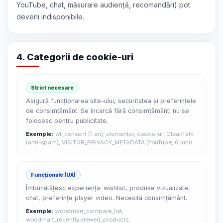
YouTube, chat, măsurare audiență, recomandări) pot
deveni indisponibile.
4. Categorii de cookie-uri
Strict necesare
Asigură funcționarea site-ului, securitatea și preferințele
de consimțământ. Se încarcă fără consimțământ; nu se
folosesc pentru publicitate.
Exemple:
wt_consent (1 an), elementor, cookie-uri CleanTalk
(anti-spam), VISITOR_PRIVACY_METADATA (YouTube, 6 luni).
Funcționale (UX)
Îmbunătățesc experiența: wishlist, produse vizualizate,
chat, preferințe player video. Necesită consimțământ.
Exemple:
woodmart_compare_list,
woodmart_recently_viewed_products,