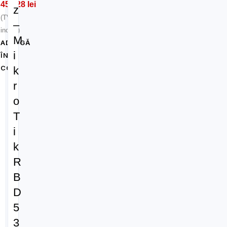
458,28
lei
z
(TVA
–
inclus)
M
ADAUGĂ
i
ÎN
COȘ
k
r
o
T
i
k
R
B
D
5
3