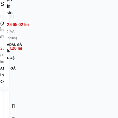
S
În
stoc
(0)
2.665,02
lei
În
(TVA
stoc
inclus)
ADAUGĂ
3.533,20
lei
ÎN
(TVA
COȘ
inclus)
ADAUGĂ
ÎN
COȘ