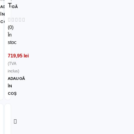
T
ADAUGĂ
ÎN
COȘ
(0)
În
stoc
719,95
lei
(TVA
inclus)
ADAUGĂ
ÎN
COȘ