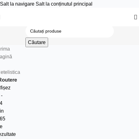
Salt la navigare
Salt la conținutul principal
Căutare
rima
agină
etelistica
Routere
fișez
 -
4
in
65
e
ezultate