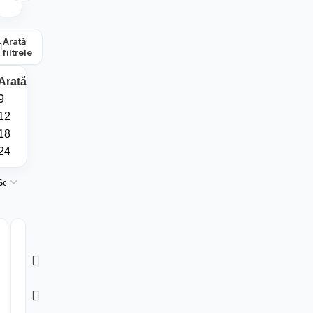
Arată
filtrele
Arată
9
12
18
24