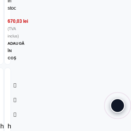
În
stoc
670,03
lei
(TVA
inclus)
ADAUGĂ
ÎN
COȘ
h
h