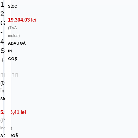
1
stoc
2
19.304,03
lei
G
(TVA
-
inclus)
4
ADAUGĂ
S
ÎN
COȘ
+
(0)
În
stoc
5.555,41
lei
(TVA
inclus)
ADAUGĂ