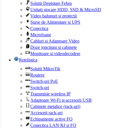
Solutii Depistare Febra
Unitati stocare HDD, SSD & MicroSD
Video balunuri si protectii
Surse de Alimentare si UPS
Conectica
Microfoane
Cabluri si Adaptoare Video
Doze jonctiuni si cabinete
Monitoare si videodecodere
Retelistica
Solutii MikroTik
Routere
Switch-uri PoE
Switch-uri
Transmisie wireless IP
Adaptoare Wi-Fi si accesorii USB
Cabinete metalice (rack-uri)
Accesorii rack-uri
Echipamente active FO
Conectica LAN RJ si FO