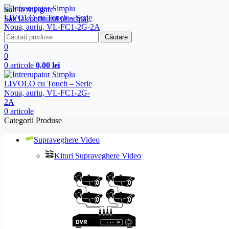
Salt la navigare
Salt la conținutul principal
Căutare
0
0
0
articole
0,00
lei
0
articole
Categorii Produse
Supraveghere Video
Kituri Supraveghere Video