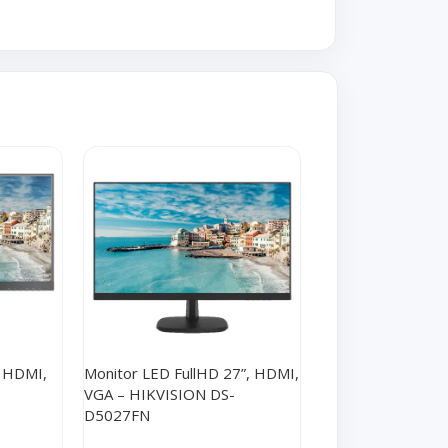
, HDMI,
Monitor LED FullHD 27”, HDMI,
Suport birou pent
VGA – HIKVISION DS-
de 32′ – UNV HB
D5027FN
(0)