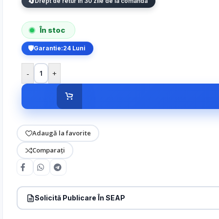
Drept de retur in 30 zile de la comanda
În stoc
Garantie:
24 Luni
-
+
Adaugă la favorite
Comparați
Solicită Publicare În SEAP
Produs:
Suport birou pentru monitoare de 43′ – UNV HB-5043-H