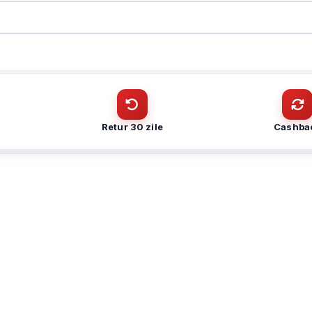
CUI
Cantitate (bucăți)
Telefon
*
Telefon
*
Retur 30 zile
Cashba
Trimite solicitarea
Trimite solicitarea