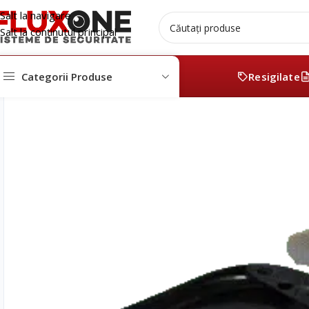
Salt la navigare
Salt la conținutul principal
Categorii Produse
Supraveghere Video
Monitoare si videodecodere
Resigilate