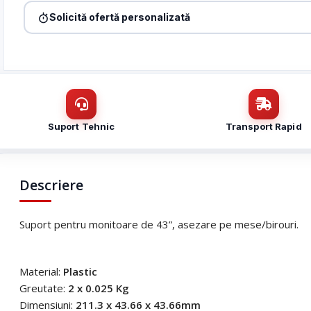
Denumire firmă / instituție
*
Solicită ofertă personalizată
Produs:
Suport birou pentru monitoare de 43′ – UNV HB-5043-H
Nume / firmă
*
Email
*
Email
*
Mesaj (cantitate, termen, alte detalii)
Suport Tehnic
Transport Rapid
Cerințele tale (proiect, buget, termen, alte produse)
Descriere
Suport pentru monitoare de 43”, asezare pe mese/birouri.
Material:
Plastic
Greutate:
2 x 0.025 Kg
Dimensiuni:
211.3 x 43.66 x 43.66mm