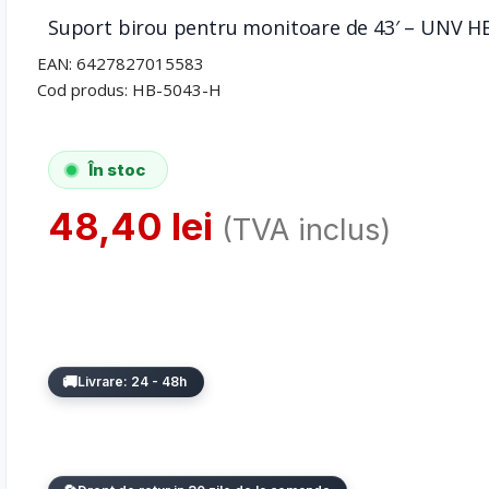
Suport birou pentru monitoare de 43′ – UNV H
EAN:
6427827015583
Cod produs:
HB-5043-H
În stoc
48,40
lei
(TVA inclus)
Livrare: 24 - 48h