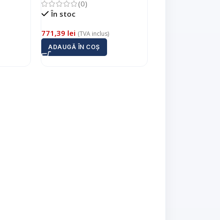
(0)
În stoc
În stoc
122,51
lei
(TVA incl
771,39
lei
(TVA inclus)
ADAUGĂ ÎN COȘ
ADAUGĂ ÎN COȘ