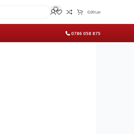
0,00
Lei
0786 058 875