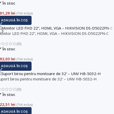
În stoc
01,29
lei
(TVA inclus)
ADAUGĂ ÎN COȘ
onitor LED FHD 22”, HDMI, VGA – HIKVISION DS-D5022FN-C
(0)
În stoc
92,03
lei
(TVA inclus)
ADAUGĂ ÎN COȘ
uport birou pentru monitoare de 32′ – UNV HB-5032-H
(0)
În stoc
22,51
lei
(TVA inclus)
ADAUGĂ ÎN COȘ