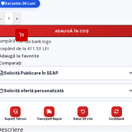
Garantie:
36 Luni
-
+
ADAUGĂ ÎN COȘ
umpără cu
ncepând de la 411.53 LEI
Adaugă la favorite
Comparați
Solicită Publicare În SEAP
Produs:
Display interactiv 75′, 4K, touch screen, Android, Bluetooth, Wi-
Fi – HIKVISION DS-D5B75RB-C
Solicită ofertă personalizată
Denumire firmă / instituție
*
Produs:
Display interactiv 75′, 4K, touch screen, Android, Bluetooth, Wi-
Fi – HIKVISION DS-D5B75RB-C
Nume / firmă
*
Suport Tehnic
Transport Rapid
Retur 30 zile
Cashback
CUI
escriere