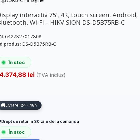
isplay interactiv 75′, 4K, touch screen, Android,
luetooth, Wi-Fi – HIKVISION DS-D5B75RB-C
N:
6427827017808
d produs:
DS-D5B75RB-C
În stoc
14.374,88
lei
(TVA inclus)
Livrare: 24 - 48h
Drept de retur in 30 zile de la comanda
În stoc