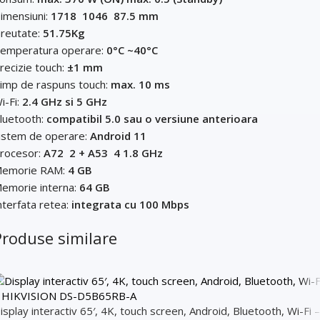
imensiuni:
1718  1046  87.5 mm
reutate:
51.75Kg
emperatura operare:
0°C ~40°C
recizie touch:
±1 mm
imp de raspuns touch:
max. 10 ms
i-Fi:
2.4 GHz si 5 GHz
luetooth:
compatibil 5.0 sau o versiune anterioara
istem de operare:
Android 11
rocesor:
A72  2 + A53  4 1.8 GHz
emorie RAM:
4 GB
emorie interna:
64 GB
nterfata retea:
integrata cu 100 Mbps
Produse similare
isplay interactiv 65′, 4K, touch screen, Android, Bluetooth, Wi-Fi –