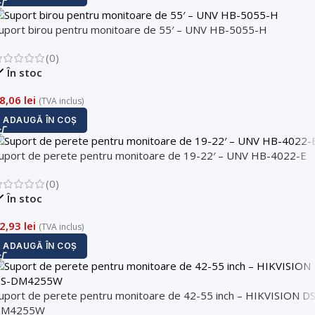
uport birou pentru monitoare de 55′ – UNV HB-5055-H
(0)
În stoc
8,06
lei
(TVA inclus)
ADAUGĂ ÎN COȘ
uport de perete pentru monitoare de 19-22′ – UNV HB-4022-E
(0)
În stoc
2,93
lei
(TVA inclus)
ADAUGĂ ÎN COȘ
uport de perete pentru monitoare de 42-55 inch – HIKVISION DS
DM4255W