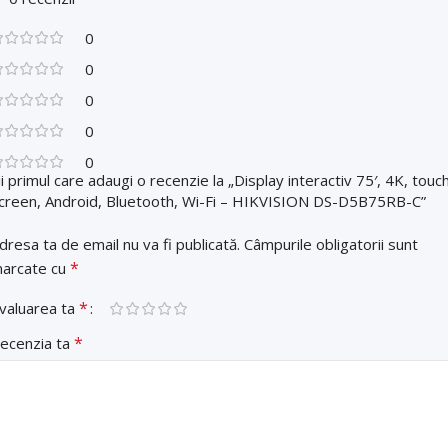
0
0
0
0
0
ii primul care adaugi o recenzie la „Display interactiv 75′, 4K, touc
creen, Android, Bluetooth, Wi-Fi – HIKVISION DS-D5B75RB-C”
dresa ta de email nu va fi publicată.
Câmpurile obligatorii sunt
*
arcate cu
*
valuarea ta
*
ecenzia ta