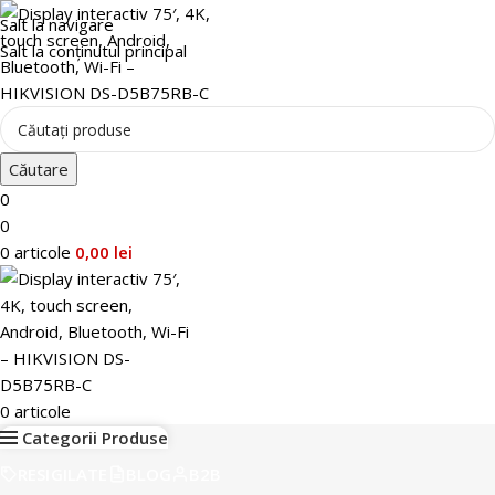
Salt la navigare
Salt la conținutul principal
Căutare
0
0
0
articole
0,00
lei
0
articole
Categorii Produse
RESIGILATE
BLOG
B2B