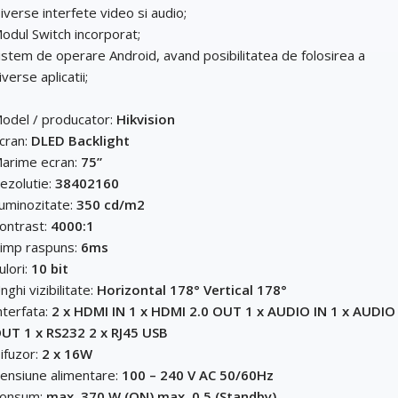
iverse interfete video si audio;
odul Switch incorporat;
istem de operare Android, avand posibilitatea de folosirea a
iverse aplicatii;
odel / producator:
Hikvision
cran:
DLED Backlight
arime ecran:
75”
ezolutie:
38402160
uminozitate:
350 cd/m2
ontrast:
4000:1
imp raspuns:
6ms
ulori:
10 bit
nghi vizibilitate:
Horizontal 178° Vertical 178°
nterfata:
2 x HDMI IN 1 x HDMI 2.0 OUT 1 x AUDIO IN 1 x AUDIO
UT 1 x RS232 2 x RJ45 USB
ifuzor:
2 x 16W
ensiune alimentare:
100 – 240 V AC 50/60Hz
onsum:
max. 370 W (ON) max. 0.5 (Standby)