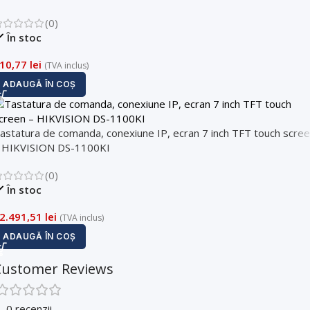
(0)
În stoc
10,77
lei
(TVA inclus)
ADAUGĂ ÎN COȘ
astatura de comanda, conexiune IP, ecran 7 inch TFT touch scre
 HIKVISION DS-1100KI
(0)
În stoc
2.491,51
lei
(TVA inclus)
ADAUGĂ ÎN COȘ
Customer Reviews
0 recenzii