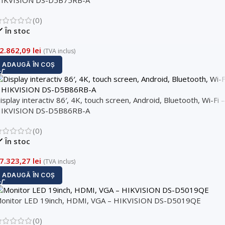
(0)
În stoc
2.862,09
lei
(TVA inclus)
ADAUGĂ ÎN COȘ
isplay interactiv 86′, 4K, touch screen, Android, Bluetooth, Wi-Fi –
IKVISION DS-D5B86RB-A
(0)
În stoc
7.323,27
lei
(TVA inclus)
ADAUGĂ ÎN COȘ
onitor LED 19inch, HDMI, VGA – HIKVISION DS-D5019QE
(0)