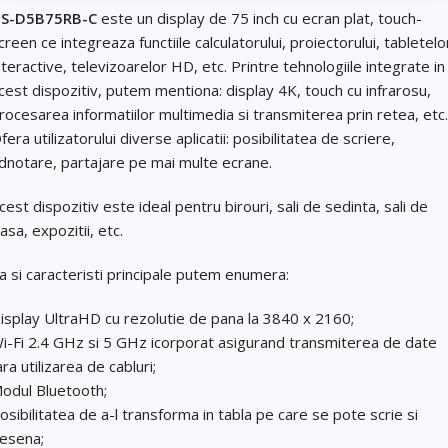
S-D5B75RB-C
este un display de 75 inch cu ecran plat, touch-
Cantitate (bucăți)
creen ce integreaza functiile calculatorului, proiectorului, tabletelo
Email
*
nteractive, televizoarelor HD, etc. Printre tehnologiile integrate in
cest dispozitiv, putem mentiona: display 4K, touch cu infrarosu,
Email
*
rocesarea informatiilor multimedia si transmiterea prin retea, etc.
Telefon
*
fera utilizatorului diverse aplicatii: posibilitatea de scriere,
dnotare, partajare pe mai multe ecrane.
Telefon
*
Mesaj (cantitate, termen, alte detalii)
cest dispozitiv este ideal pentru birouri, sali de sedinta, sali de
lasa, expozitii, etc.
Cerințele tale (proiect, buget, termen, alte produse)
a si caracteristi principale putem enumera:
isplay UltraHD cu rezolutie de pana la 3840 x 2160;
Trimite solicitarea
i-Fi 2.4 GHz si 5 GHz icorporat asigurand transmiterea de date
ara utilizarea de cabluri;
Trimite solicitarea
odul Bluetooth;
osibilitatea de a-l transforma in tabla pe care se pote scrie si
esena;