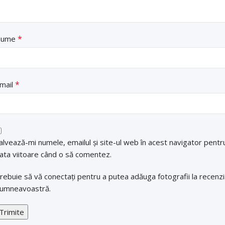
*
Nume
*
mail
alvează-mi numele, emailul și site-ul web în acest navigator pentr
ata viitoare când o să comentez.
rebuie să vă conectați pentru a putea adăuga fotografii la recenz
umneavoastră.