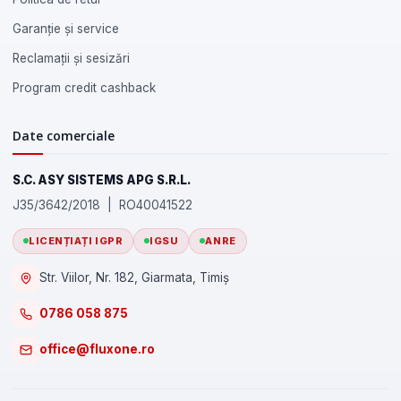
Garanție și service
Reclamații și sesizări
Program credit cashback
Date comerciale
S.C. ASY SISTEMS APG S.R.L.
J35/3642/2018 | RO40041522
LICENȚIAȚI IGPR
IGSU
ANRE
Str. Viilor, Nr. 182, Giarmata, Timiș
0786 058 875
office@fluxone.ro