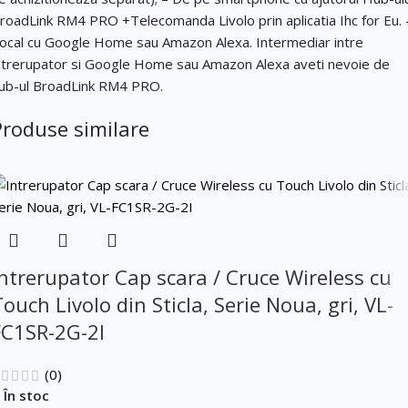
Mesaj (cantitate, termen, alte detalii)
roadLink RM4 PRO +Telecomanda Livolo prin aplicatia Ihc for Eu. 
ocal cu Google Home sau Amazon Alexa. Intermediar intre
ntrerupator si Google Home sau Amazon Alexa aveti nevoie de
Cerințele tale (proiect, buget, termen, alte produse)
ub-ul BroadLink RM4 PRO.
Trimite solicitarea
Produse similare
Trimite solicitarea
Intrerupator Cap scara / Cruce Wireless cu
ouch Livolo din Sticla, Serie Noua, gri, VL-
FC1SR-2G-2I
(0)
În stoc