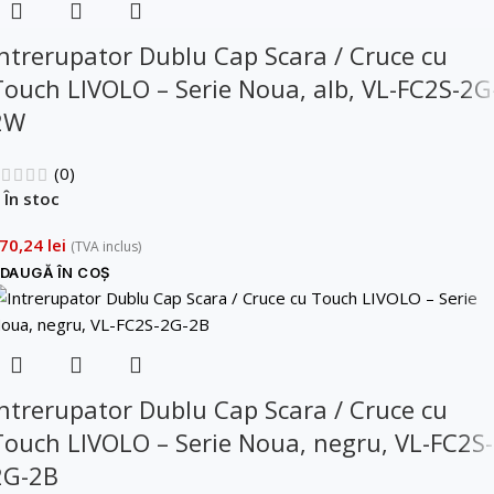
Intrerupator Dublu Cap Scara / Cruce cu
Touch LIVOLO – Serie Noua, alb, VL-FC2S-2G
2W
(0)
În stoc
70,24
lei
(TVA inclus)
DAUGĂ ÎN COȘ
Intrerupator Dublu Cap Scara / Cruce cu
Touch LIVOLO – Serie Noua, negru, VL-FC2S-
2G-2B