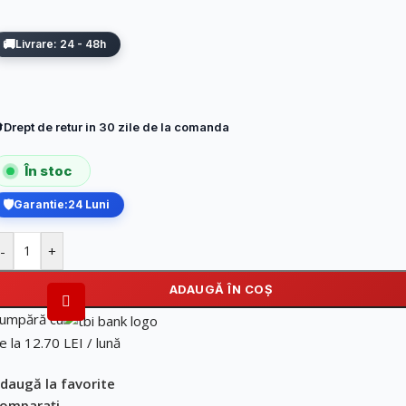
Livrare: 24 - 48h
Drept de retur in 30 zile de la comanda
În stoc
Garantie:
24 Luni
-
+
ADAUGĂ ÎN COȘ
umpără cu
e la 12.70 LEI / lună
daugă la favorite
omparați