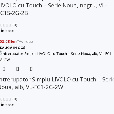
LIVOLO cu Touch – Serie Noua, negru, VL-
FC1S-2G-2B
(0)
În stoc
55,08
lei
(TVA inclus)
DAUGĂ ÎN COȘ
Intrerupator Simplu LIVOLO cu Touch – Seri
Noua, alb, VL-FC1-2G-2W
(0)
În stoc