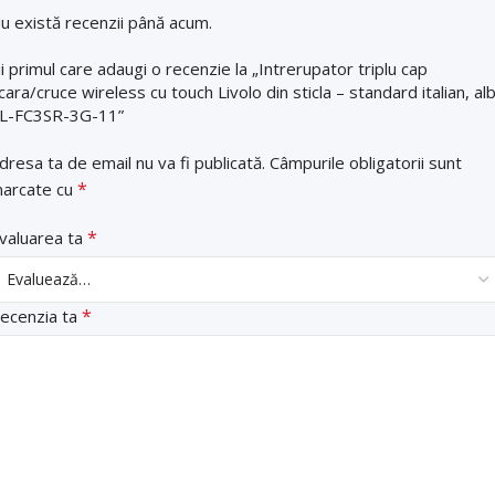
u există recenzii până acum.
ii primul care adaugi o recenzie la „Intrerupator triplu cap
cara/cruce wireless cu touch Livolo din sticla – standard italian, alb
L-FC3SR-3G-11”
dresa ta de email nu va fi publicată.
Câmpurile obligatorii sunt
*
arcate cu
*
valuarea ta
*
ecenzia ta