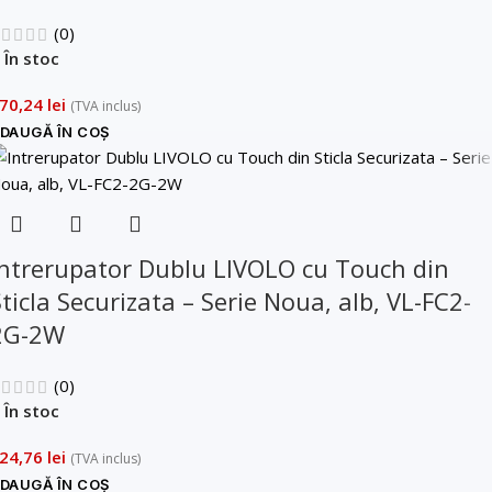
(0)
În stoc
70,24
lei
(TVA inclus)
DAUGĂ ÎN COȘ
Intrerupator Dublu LIVOLO cu Touch din
ticla Securizata – Serie Noua, alb, VL-FC2-
2G-2W
(0)
În stoc
24,76
lei
(TVA inclus)
DAUGĂ ÎN COȘ