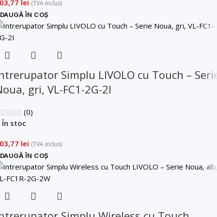
03,77
lei
(TVA inclus)
DAUGĂ ÎN COȘ
Intrerupator Simplu LIVOLO cu Touch – Seri
Noua, gri, VL-FC1-2G-2I
(0)
În stoc
03,77
lei
(TVA inclus)
DAUGĂ ÎN COȘ
Intrerupator Simplu Wireless cu Touch