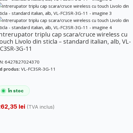
ntrerupator triplu cap scara/cruce wireless cu
ouch Livolo din sticla – standard italian, alb, VL-
FC3SR-3G-11
N:
6427827024370
d produs:
VL-FC3SR-3G-11
În stoc
262,35
lei
(TVA inclus)