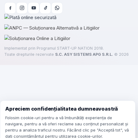
Implementat prin Programul START-UP NATION 2018.
Toate drepturile rezervate
S.C. ASY SISTEMS APG S.R.L.
©
2026
Apreciem confidențialitatea dumneavoastră
Folosim cookie-uri pentru a vă îmbunătăți experiența de
 de
navigare, pentru a vă oferi reclame sau conținut personalizat și
veghere
pentru a analiza traficul nostru. Făcând clic pe "Acceptă tot", vă
dați consimțământul pentru utilizarea cookie-urilor.
ic