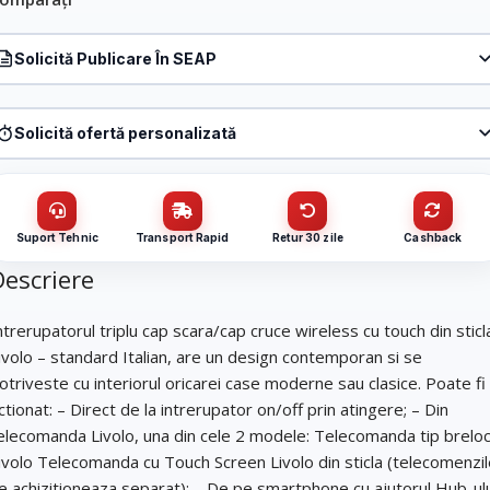
Solicită Publicare În SEAP
Produs:
Intrerupator triplu cap scara/cruce wireless cu touch Livolo din
sticla – standard italian, alb, VL-FC3SR-3G-11
Solicită ofertă personalizată
Denumire firmă / instituție
*
Produs:
Intrerupator triplu cap scara/cruce wireless cu touch Livolo din
sticla – standard italian, alb, VL-FC3SR-3G-11
Nume / firmă
*
CUI
Suport Tehnic
Transport Rapid
Retur 30 zile
Cashback
Descriere
Cantitate (bucăți)
Email
*
ntrerupatorul triplu cap scara/cap cruce wireless cu touch din sticl
ivolo – standard Italian, are un design contemporan si se
otriveste cu interiorul oricarei case moderne sau clasice. Poate fi
Email
*
ctionat: – Direct de la intrerupator on/off prin atingere; – Din
Telefon
*
elecomanda Livolo, una din cele 2 modele: Telecomanda tip brelo
ivolo Telecomanda cu Touch Screen Livolo din sticla (telecomenzi
e achizitioneaza separat); – De pe smartphone cu ajutorul Hub-ul
Telefon
*