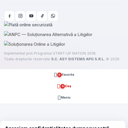
Implementat prin Programul START-UP NATION 2018.
Toate drepturile rezervate
S.C. ASY SISTEMS APG S.R.L.
©
2026
Favorite
0
Coș
0
Meniu
e
here