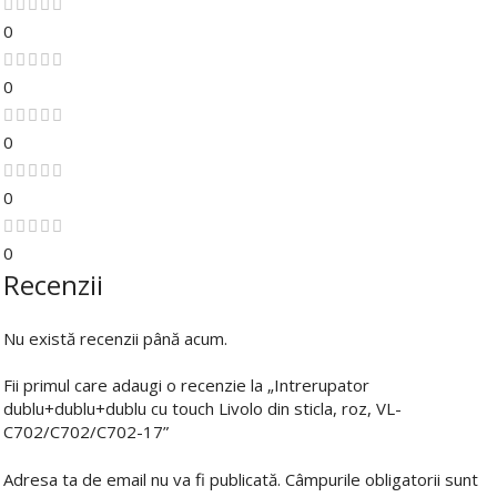
0
0
0
0
0
Recenzii
Nu există recenzii până acum.
Fii primul care adaugi o recenzie la „Intrerupator
dublu+dublu+dublu cu touch Livolo din sticla, roz, VL-
C702/C702/C702-17”
Adresa ta de email nu va fi publicată.
Câmpurile obligatorii sunt