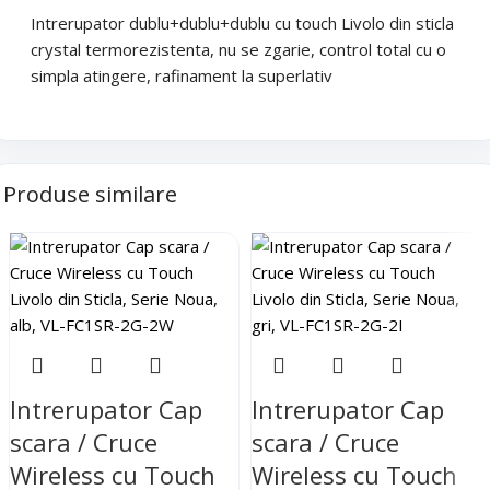
Email
*
Intrerupator dublu+dublu+dublu cu touch Livolo din sticla
Telefon
*
crystal termorezistenta, nu se zgarie, control total cu o
simpla atingere, rafinament la superlativ
Telefon
*
Mesaj (cantitate, termen, alte detalii)
Produse similare
Cerințele tale (proiect, buget, termen, alte produse)
Trimite solicitarea
Trimite solicitarea
Intrerupator Cap
Intrerupator Cap
scara / Cruce
scara / Cruce
Wireless cu Touch
Wireless cu Touch