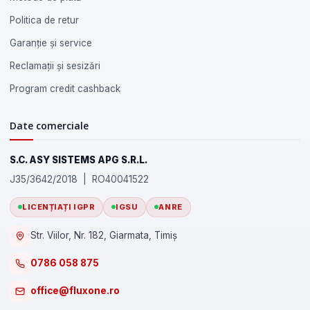
Politica de retur
Garanție și service
Reclamații și sesizări
Program credit cashback
Date comerciale
S.C. ASY SISTEMS APG S.R.L.
J35/3642/2018 | RO40041522
LICENȚIAȚI IGPR
IGSU
ANRE
Str. Viilor, Nr. 182, Giarmata, Timiș
0786 058 875
office@fluxone.ro