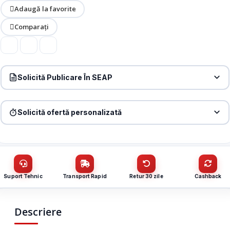
Adaugă la favorite
Comparați
Solicită Publicare În SEAP
Produs:
Intrerupator dublu+dublu+dublu cu touch Livolo din sticla,
roz, VL-C702/C702/C702-17
Solicită ofertă personalizată
Denumire firmă / instituție
*
Produs:
Intrerupator dublu+dublu+dublu cu touch Livolo din sticla,
roz, VL-C702/C702/C702-17
Nume / firmă
*
CUI
Suport Tehnic
Transport Rapid
Retur 30 zile
Cashback
Cantitate (bucăți)
Email
*
Descriere