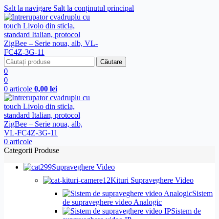
Salt la navigare
Salt la conținutul principal
Căutare
0
0
0
articole
0,00
lei
0
articole
Categorii Produse
Supraveghere Video
Kituri Supraveghere Video
Sistem
de supraveghere video Analogic
Sistem de