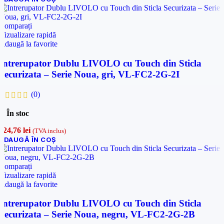
Comparați
Vizualizare rapidă
Adaugă la favorite
Intrerupator Dublu LIVOLO cu Touch din Sticla
Securizata – Serie Noua, gri, VL-FC2-2G-2I
(0)
În stoc
124,76
lei
(TVA inclus)
ADAUGĂ ÎN COȘ
Comparați
Vizualizare rapidă
Adaugă la favorite
Intrerupator Dublu LIVOLO cu Touch din Sticla
Securizata – Serie Noua, negru, VL-FC2-2G-2B