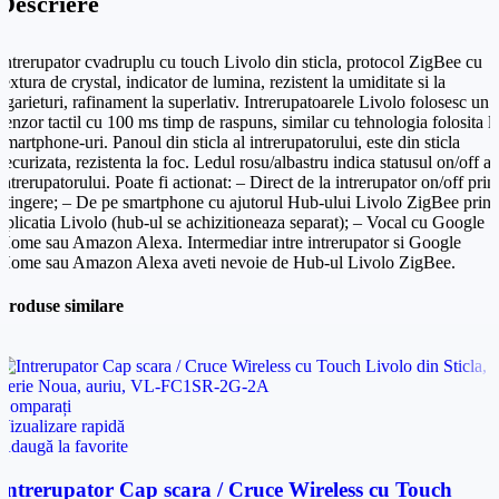
Descriere
Email
*
Intrerupator cvadruplu cu touch Livolo din sticla, protocol ZigBee cu
Email
*
textura de crystal, indicator de lumina, rezistent la umiditate si la
Telefon
*
zgarieturi, rafinament la superlativ. Intrerupatoarele Livolo folosesc un
senzor tactil cu 100 ms timp de raspuns, similar cu tehnologia folosita l
smartphone-uri. Panoul din sticla al intrerupatorului, este din sticla
Telefon
*
securizata, rezistenta la foc. Ledul rosu/albastru indica statusul on/off al
Mesaj (cantitate, termen, alte detalii)
intrerupatorului. Poate fi actionat: – Direct de la intrerupator on/off prin
atingere; – De pe smartphone cu ajutorul Hub-ului Livolo ZigBee prin
aplicatia Livolo (hub-ul se achizitioneaza separat); – Vocal cu Google
Cerințele tale (proiect, buget, termen, alte produse)
Home sau Amazon Alexa. Intermediar intre intrerupator si Google
Home sau Amazon Alexa aveti nevoie de Hub-ul Livolo ZigBee.
Produse similare
Trimite solicitarea
Trimite solicitarea
Comparați
Vizualizare rapidă
Adaugă la favorite
Intrerupator Cap scara / Cruce Wireless cu Touch