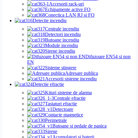
Accesorii rack-uri
Echipamente active FO
Conectica LAN RJ si FO
Detectie incendiu
Centrale incendiu
Detectori incendiu
Butoane incendiu
Module incendiu
Sirene incendiu
Difuzoare EN54 si non
EN
Sisteme stingere
Adresare publica
Accesorii sisteme incendiu
Detectie efractie
Kituri sisteme de alarma
Centrale efractie
Tastaturi efractie
Detectoare
Contacte magnetice
Perimetrale
Butoane si pedale de panica
Sirene
Acumulatori si baterii