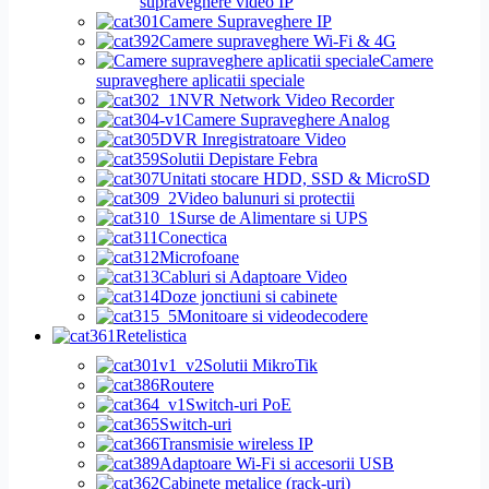
supraveghere video IP
Camere Supraveghere IP
Camere supraveghere Wi-Fi & 4G
Camere
supraveghere aplicatii speciale
NVR Network Video Recorder
Camere Supraveghere Analog
DVR Inregistratoare Video
Solutii Depistare Febra
Unitati stocare HDD, SSD & MicroSD
Video balunuri si protectii
Surse de Alimentare si UPS
Conectica
Microfoane
Cabluri si Adaptoare Video
Doze jonctiuni si cabinete
Monitoare si videodecodere
Retelistica
Solutii MikroTik
Routere
Switch-uri PoE
Switch-uri
Transmisie wireless IP
Adaptoare Wi-Fi si accesorii USB
Cabinete metalice (rack-uri)