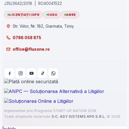
J35/3642/2018 | RO40041522
LICENȚIAȚI IGPR
IGSU
ANRE
Str. Viilor, Nr. 182, Giarmata, Timiș
0786 058 875
office@fluxone.ro
Implementat prin Programul START-UP NATION 2018.
Toate drepturile rezervate
S.C. ASY SISTEMS APG S.R.L.
©
2026
Închide