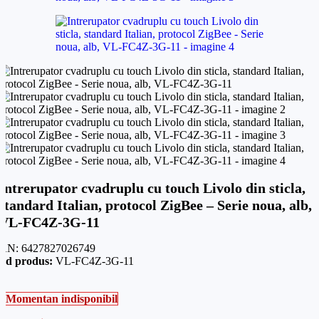
Intrerupator cvadruplu cu touch Livolo din sticla,
standard Italian, protocol ZigBee – Serie noua, alb,
VL-FC4Z-3G-11
AN:
6427827026749
od produs:
VL-FC4Z-3G-11
Momentan indisponibil