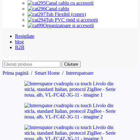
Canal cablu cu accesorii
Canal cablu
Tub Flexibil (copex)
Tub PVC rigid si accesorii
Organizatoare si accesorii
Resigilate
blog
B2B
0786 058 875
Căutare
Prima pagină
/
Smart Home
/
Intrerupatoare