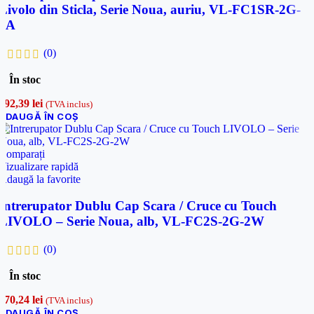
Livolo din Sticla, Serie Noua, auriu, VL-FC1SR-2G-
2A
(0)
În stoc
192,39
lei
(TVA inclus)
ADAUGĂ ÎN COȘ
Comparați
Vizualizare rapidă
Adaugă la favorite
Intrerupator Dublu Cap Scara / Cruce cu Touch
LIVOLO – Serie Noua, alb, VL-FC2S-2G-2W
(0)
În stoc
170,24
lei
(TVA inclus)
ADAUGĂ ÎN COȘ