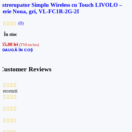
Intrerupator Simplu Wireless cu Touch LIVOLO –
Serie Noua, gri, VL-FC1R-2G-2I
(0)
În stoc
155,08
lei
(TVA inclus)
ADAUGĂ ÎN COȘ
Customer Reviews
0 recenzii
0
0
0