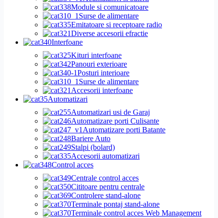
Module si comunicatoare
Surse de alimentare
Emitatoare si receptoare radio
Diverse accesorii efractie
Interfoane
Kituri interfoane
Panouri exterioare
Posturi interioare
Surse de alimentare
Accesorii interfoane
Automatizari
Automatizari usi de Garaj
Automatizare porti Culisante
Automatizare porti Batante
Bariere Auto
Stalpi (bolard)
Accesorii automatizari
Control acces
Centrale control acces
Cititoare pentru centrale
Controlere stand-alone
Terminale pontaj stand-alone
Terminale control acces Web Management