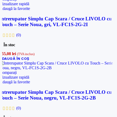
Vizualizare rapidă
Adaugă la favorite
Intrerupator Simplu Cap Scara / Cruce LIVOLO cu
Touch – Serie Noua, gri, VL-FC1S-2G-2I
(0)
În stoc
155,08
lei
(TVA inclus)
ADAUGĂ ÎN COȘ
Comparați
Vizualizare rapidă
Adaugă la favorite
Intrerupator Simplu Cap Scara / Cruce LIVOLO cu
Touch – Serie Noua, negru, VL-FC1S-2G-2B
(0)