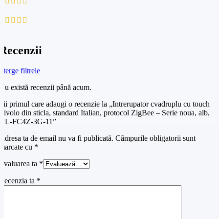
0
0
Recenzii
Șterge filtrele
Nu există recenzii până acum.
Fii primul care adaugi o recenzie la „Intrerupator cvadruplu cu touch
Livolo din sticla, standard Italian, protocol ZigBee – Serie noua, alb,
VL-FC4Z-3G-11”
Adresa ta de email nu va fi publicată.
Câmpurile obligatorii sunt
marcate cu
*
Evaluarea ta
*
Recenzia ta
*