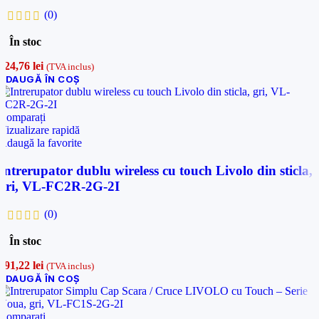
(0)
În stoc
124,76
lei
(TVA inclus)
ADAUGĂ ÎN COȘ
Comparați
Vizualizare rapidă
Adaugă la favorite
Intrerupator dublu wireless cu touch Livolo din sticla,
gri, VL-FC2R-2G-2I
(0)
În stoc
191,22
lei
(TVA inclus)
ADAUGĂ ÎN COȘ
Comparați