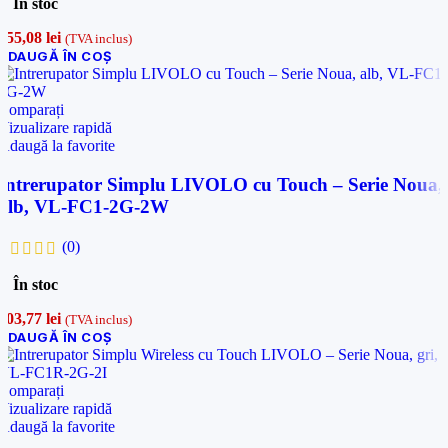
În stoc
155,08
lei
(TVA inclus)
ADAUGĂ ÎN COȘ
Comparați
Vizualizare rapidă
Adaugă la favorite
Intrerupator Simplu LIVOLO cu Touch – Serie Noua,
alb, VL-FC1-2G-2W
(0)
În stoc
103,77
lei
(TVA inclus)
ADAUGĂ ÎN COȘ
Comparați
Vizualizare rapidă
Adaugă la favorite