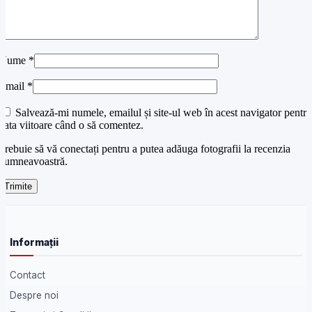
Nume
*
Email
*
Salvează-mi numele, emailul și site-ul web în acest navigator pentru
data viitoare când o să comentez.
Trebuie să vă conectați pentru a putea adăuga fotografii la recenzia
dumneavoastră.
Informații
Contact
Despre noi