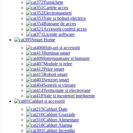
Turnichete
Cartele acces
Electromagneti
Yale si bolturi electrice
Butoane de acces
Accesorii control acces
Licente software
Smart Home
Hub-uri si accesorii
Iluminat smart
Intrerupatoare si butoane
Module si relee
Prize smart
Roboti smart
Senzori smart
Sonerii si vizoare
Termostate si electrovane
Yale si incuietori inteligente
Cabluri si accesorii
Cabluri Date
Cabluri Coaxiale
Cabluri Alimentare
Cabluri Alarma
Cabluri Incendiu