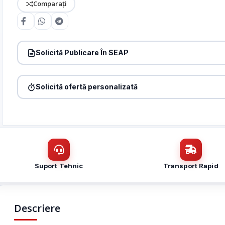
Comparați
Solicită Publicare În SEAP
Produs:
Camera PT IP, WiFi 6, 4MP, lentila 2.8mm, IR 25m, W
Denumire firmă / instituție
*
Solicită ofertă personalizată
Produs:
Camera PT IP, WiFi 6, 4MP, lentila 2.8mm, IR 25m, W
Nume / firmă
*
Email
*
Email
*
Mesaj (cantitate, termen, alte detalii)
Suport Tehnic
Transport Rapid
Cerințele tale (proiect, buget, termen, alte produse)
Descriere