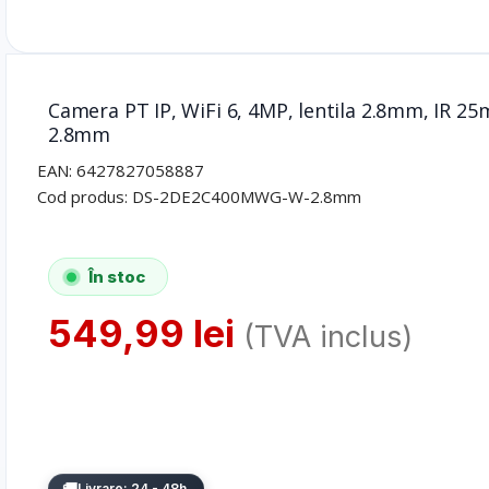
Camera PT IP, WiFi 6, 4MP, lentila 2.8mm, IR 
2.8mm
EAN:
6427827058887
Cod produs:
DS-2DE2C400MWG-W-2.8mm
În stoc
549,99
lei
(TVA inclus)
Livrare: 24 - 48h