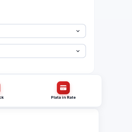
00MWG-W-2.8mm
00MWG-W-2.8mm
ck
Plata in Rate