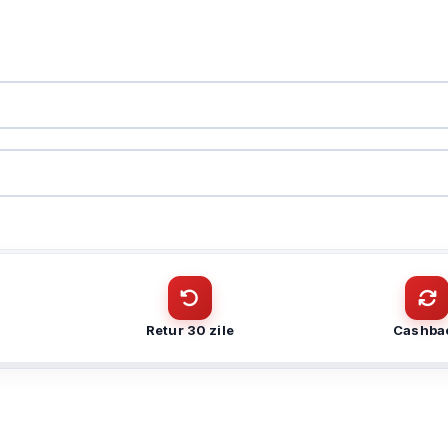
L 25m, Mic., Difuzor, Audio, AutoTracking Lite – HIKVISION DS-2DE2C4
CUI
L 25m, Mic., Difuzor, Audio, AutoTracking Lite – HIKVISION DS-2DE2C4
Cantitate (bucăți)
Telefon
*
Telefon
*
Retur 30 zile
Cashba