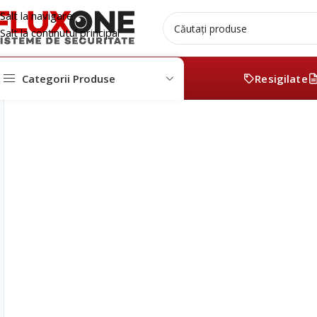
Salt la navigare
Salt la conținutul principal
Categorii Produse
Supraveghere Video
Camere Supraveghere IP
Resigilate