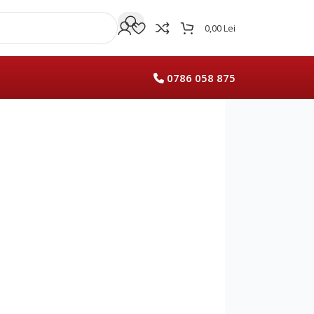
0,00
Lei
0786 058 875