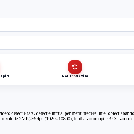
 150 metri – HIKVISION DS-2DE5232IW-AE(S6)
CUI
 150 metri – HIKVISION DS-2DE5232IW-AE(S6)
Cantitate (bucăți)
Telefon
*
Rapid
Retur 30 zile
Telefon
*
: detectie fata, detectie intrus, perimetru/trecere linie, obiect abandona
r, rezolutie 2MP@30fps (1920×10800), lentila zoom optic 32X, zoom d
Trimite solicitarea