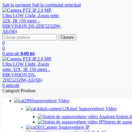
Salt la navigare
Salt la conținutul principal
Căutare
0
0
0
articole
0,00
lei
0
articole
Categorii Produse
Supraveghere Video
Kituri Supraveghere Video
Sistem d
Sistem de supr
Camere Supraveghere IP