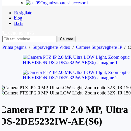
Organizatoare si accesorii
Resigilate
blog
B2B
0786 058 875
Căutare
Prima pagină
/
Supraveghere Video
/
Camere Supraveghere IP
/
C
Camera PTZ IP 2.0 MP, Ultra
DS-2DE5232IW-AE(S6)