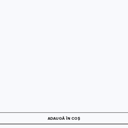
X, IR 150 metri - HIKVISION DS-2DE5232IW-AE(S6)
ADAUGĂ ÎN COȘ