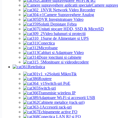
Camere supraveghere Wi-Fi & 4G
Camere supraveg
NVR Network Video Recorder
Camere Supraveghere Analog
DVR Inregistratoare Video
Solutii Depistare Febra
Unitati stocare HDD, SSD & MicroSD
Video balunuri si protectii
Surse de Alimentare si UPS
Conectica
Microfoane
Cabluri si Adaptoare Video
Doze jonctiuni si cabinete
Monitoare si videodecodere
Retelistica
Solutii MikroTik
Routere
Switch-uri PoE
Switch-uri
Transmisie wireless IP
Adaptoare Wi-Fi si accesorii USB
Cabinete metalice (rack-uri)
Accesorii rack-uri
Echipamente active FO
Conectica LAN RJ si FO