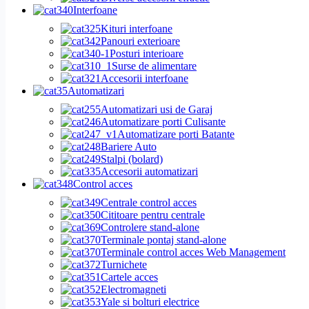
Interfoane
Kituri interfoane
Panouri exterioare
Posturi interioare
Surse de alimentare
Accesorii interfoane
Automatizari
Automatizari usi de Garaj
Automatizare porti Culisante
Automatizare porti Batante
Bariere Auto
Stalpi (bolard)
Accesorii automatizari
Control acces
Centrale control acces
Cititoare pentru centrale
Controlere stand-alone
Terminale pontaj stand-alone
Terminale control acces Web Management
Turnichete
Cartele acces
Electromagneti
Yale si bolturi electrice