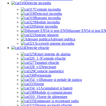
Detectie incendiu
Centrale incendiu
Detectori incendiu
Butoane incendiu
Module incendiu
Sirene incendiu
Difuzoare EN54 si non E
Sisteme stingere
Adresare publica
Accesorii sisteme incendiu
Detectie efractie
Kituri sisteme de alarma
Centrale efractie
Tastaturi efractie
Detectoare
Contacte magnetice
Perimetrale
Butoane si pedale de panica
Sirene
Acumulatori si baterii
Module si comunicatoare
Surse de alimentare
Emitatoare si receptoare radio
Diverse accesorii efractie