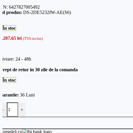
AN:
6427827005492
od produs:
DS-2DE5232IW-AE(S6)
În stoc
3.207,65
lei
(TVA inclus)
Livrare: 24 - 48h
Drept de retur in 30 zile de la comanda
În stoc
Garantie:
36 Luni
Cantitate Camera PTZ IP 2.0 MP, Ultra LOW LIght, Zoom optic 32
-
+
Cumpără cu