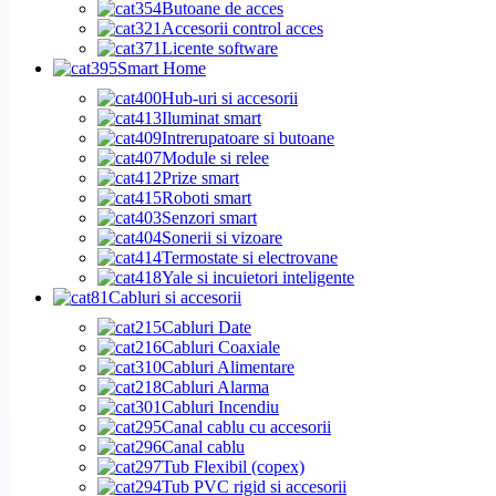
Butoane de acces
Accesorii control acces
Licente software
Smart Home
Hub-uri si accesorii
Iluminat smart
Intrerupatoare si butoane
Module si relee
Prize smart
Roboti smart
Senzori smart
Sonerii si vizoare
Termostate si electrovane
Yale si incuietori inteligente
Cabluri si accesorii
Cabluri Date
Cabluri Coaxiale
Cabluri Alimentare
Cabluri Alarma
Cabluri Incendiu
Canal cablu cu accesorii
Canal cablu
Tub Flexibil (copex)
Tub PVC rigid si accesorii