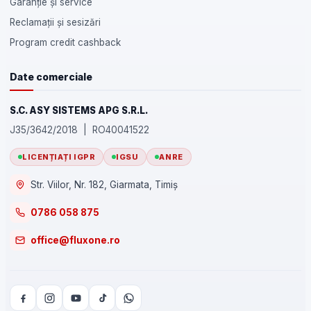
Garanție și service
Reclamații și sesizări
Program credit cashback
Date comerciale
S.C. ASY SISTEMS APG S.R.L.
J35/3642/2018 | RO40041522
LICENȚIAȚI IGPR
IGSU
ANRE
Str. Viilor, Nr. 182, Giarmata, Timiș
0786 058 875
office@fluxone.ro