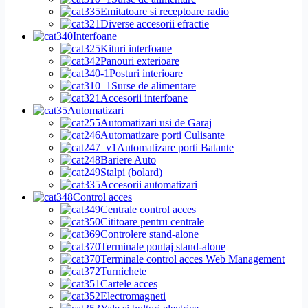
Emitatoare si receptoare radio
Diverse accesorii efractie
Interfoane
Kituri interfoane
Panouri exterioare
Posturi interioare
Surse de alimentare
Accesorii interfoane
Automatizari
Automatizari usi de Garaj
Automatizare porti Culisante
Automatizare porti Batante
Bariere Auto
Stalpi (bolard)
Accesorii automatizari
Control acces
Centrale control acces
Cititoare pentru centrale
Controlere stand-alone
Terminale pontaj stand-alone
Terminale control acces Web Management
Turnichete
Cartele acces
Electromagneti