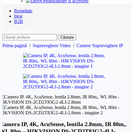
Organizatoare si accesorii
Resigilate
blog
B2B
0786 058 875
Căutare
Prima pagină
/
Supraveghere Video
/
Camere Supraveghere IP
Camera IP, 4K, AcuSense, lentila 2.8mm, IR 80m,.
WL 80m – HIKVISION DS-2CD2T83G2-4LI-