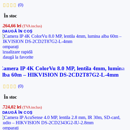
(0)
În stoc
1.264,66
lei
(TVA inclus)
ADAUGĂ ÎN COȘ
Comparați
Vizualizare rapidă
Adaugă la favorite
Camera IP 4K ColorVu 8.0 MP, lentila 4mm, lumina
alba 60m – HIKVISION DS-2CD2T87G2-L-4mm
(0)
În stoc
1.724,02
lei
(TVA inclus)
ADAUGĂ ÎN COȘ
Comparați