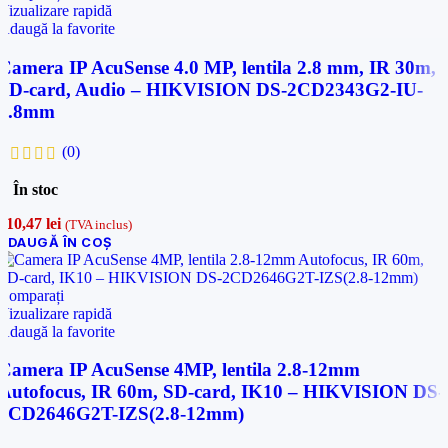
Vizualizare rapidă
Adaugă la favorite
Camera IP AcuSense 4.0 MP, lentila 2.8 mm, IR 30m,
SD-card, Audio – HIKVISION DS-2CD2343G2-IU-
2.8mm
(0)
În stoc
710,47
lei
(TVA inclus)
ADAUGĂ ÎN COȘ
Comparați
Vizualizare rapidă
Adaugă la favorite
Camera IP AcuSense 4MP, lentila 2.8-12mm
Autofocus, IR 60m, SD-card, IK10 – HIKVISION DS-
2CD2646G2T-IZS(2.8-12mm)