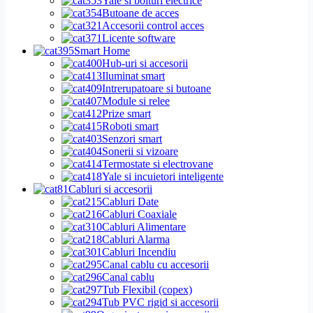
Yale si bolturi electrice
Butoane de acces
Accesorii control acces
Licente software
Smart Home
Hub-uri si accesorii
Iluminat smart
Intrerupatoare si butoane
Module si relee
Prize smart
Roboti smart
Senzori smart
Sonerii si vizoare
Termostate si electrovane
Yale si incuietori inteligente
Cabluri si accesorii
Cabluri Date
Cabluri Coaxiale
Cabluri Alimentare
Cabluri Alarma
Cabluri Incendiu
Canal cablu cu accesorii
Canal cablu
Tub Flexibil (copex)
Tub PVC rigid si accesorii