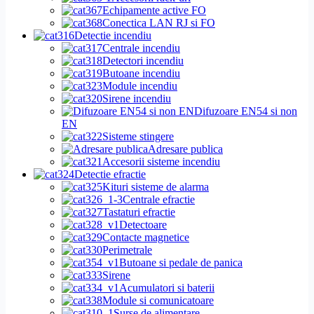
Echipamente active FO
Conectica LAN RJ si FO
Detectie incendiu
Centrale incendiu
Detectori incendiu
Butoane incendiu
Module incendiu
Sirene incendiu
Difuzoare EN54 si non
EN
Sisteme stingere
Adresare publica
Accesorii sisteme incendiu
Detectie efractie
Kituri sisteme de alarma
Centrale efractie
Tastaturi efractie
Detectoare
Contacte magnetice
Perimetrale
Butoane si pedale de panica
Sirene
Acumulatori si baterii
Module si comunicatoare
Surse de alimentare