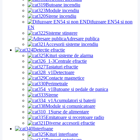
Butoane incendiu
Module incendiu
Sirene incendiu
Difuzoare EN54 si non
EN
Sisteme stingere
Adresare publica
Accesorii sisteme incendiu
Detectie efractie
Kituri sisteme de alarma
Centrale efractie
Tastaturi efractie
Detectoare
Contacte magnetice
Perimetrale
Butoane si pedale de panica
Sirene
Acumulatori si baterii
Module si comunicatoare
Surse de alimentare
Emitatoare si receptoare radio
Diverse accesorii efractie
Interfoane
Kituri interfoane
Panouri exterioare