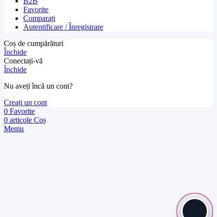
B2B
Favorite
Comparați
Autentificare / Înregistrare
Coș de cumpărături
Închide
Conectați-vă
Închide
Nu aveți încă un cont?
Creați un cont
0
Favorite
0
articole
Coș
Meniu