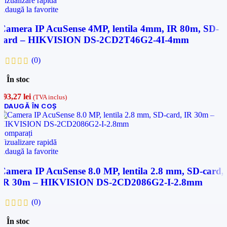
Vizualizare rapidă
Adaugă la favorite
Camera IP AcuSense 4MP, lentila 4mm, IR 80m, SD-
card – HIKVISION DS-2CD2T46G2-4I-4mm
(0)
În stoc
893,27
lei
(TVA inclus)
ADAUGĂ ÎN COȘ
Comparați
Vizualizare rapidă
Adaugă la favorite
Camera IP AcuSense 8.0 MP, lentila 2.8 mm, SD-card,
IR 30m – HIKVISION DS-2CD2086G2-I-2.8mm
(0)
În stoc