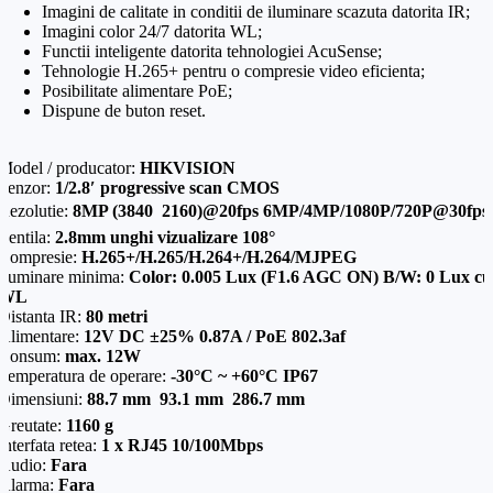
Imagini de calitate in conditii de iluminare scazuta datorita IR;
Telefon
*
Imagini color 24/7 datorita WL;
Mesaj (cantitate, termen, alte detalii)
Functii inteligente datorita tehnologiei AcuSense;
Tehnologie H.265+ pentru o compresie video eficienta;
Posibilitate alimentare PoE;
Cerințele tale (proiect, buget, termen, alte produse)
Dispune de buton reset.
Model / producator:
HIKVISION
Trimite solicitarea
Senzor:
1/2.8′ progressive scan CMOS
Rezolutie:
8MP (3840  2160)@20fps 6MP/4MP/1080P/720P@30fps
Lentila:
2.8mm unghi vizualizare 108°
Trimite solicitarea
Compresie:
H.265+/H.265/H.264+/H.264/MJPEG
Iluminare minima:
Color: 0.005 Lux (F1.6 AGC ON) B/W: 0 Lux cu
WL
Distanta IR:
80 metri
Alimentare:
12V DC ±25% 0.87A / PoE 802.3af
Consum:
max. 12W
Temperatura de operare:
-30°C ~ +60°C IP67
Dimensiuni:
88.7 mm  93.1 mm  286.7 mm
Greutate:
1160 g
Interfata retea:
1 x RJ45 10/100Mbps
Audio:
Fara
Alarma:
Fara