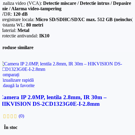
Analiza video (VCA):
Detectie miscare / Detectie intrus / Depasire
linie / Alarma video-tampering
WDR:
120 dB
Inregistrare locala:
Micro SD/SDHC/SDXC max. 512 GB (neinclus)
Distanta WL:
80 metri
Material:
Metal
Protectie antivandal:
IK10
Produse similare
Comparați
Vizualizare rapidă
Adaugă la favorite
Camera IP 2.0MP, lentila 2.8mm, IR 30m –
HIKVISION DS-2CD1323G0E-I-2.8mm
(0)
În stoc