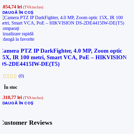
1.054,74
lei
(TVA inclus)
ADAUGĂ ÎN COȘ
Comparați
Vizualizare rapidă
Adaugă la favorite
Camera PTZ IP DarkFighter, 4.0 MP, Zoom optic
15X, IR 100 metri, Smart VCA, PoE – HIKVISION
DS-2DE4415IW-DE(T5)
(0)
În stoc
2.310,77
lei
(TVA inclus)
ADAUGĂ ÎN COȘ
Customer Reviews