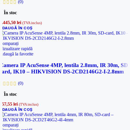
(0)
În stoc
1.445,50
lei
(TVA inclus)
ADAUGĂ ÎN COȘ
Comparați
Vizualizare rapidă
Adaugă la favorite
Camera IP AcuSense 4MP, lentila 2.8mm, IR 30m, SD-
card, IK10 – HIKVISION DS-2CD2146G2-I-2.8mm
(0)
În stoc
757,55
lei
(TVA inclus)
ADAUGĂ ÎN COȘ
Comparați