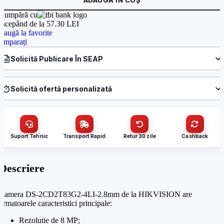
Cumpără cu
începând de la 57.30 LEI
daugă la favorite
omparați
Solicită Publicare În SEAP
Produs:
Camera IP, 4K, AcuSense, lentila 2.8mm, IR 80m,. WL 80m –
HIKVISION DS-2CD2T83G2-4LI-2.8mm
Solicită ofertă personalizată
Denumire firmă / instituție
*
Produs:
Camera IP, 4K, AcuSense, lentila 2.8mm, IR 80m,. WL 80m –
HIKVISION DS-2CD2T83G2-4LI-2.8mm
Nume / firmă
*
CUI
Suport Tehnic
Transport Rapid
Retur 30 zile
Cashback
Cantitate (bucăți)
Descriere
Email
*
Camera DS-2CD2T83G2-4LI-2.8mm de la HIKVISION are
Email
*
urmatoarele caracteristici principale:
Telefon
*
Rezolutie de 8 MP;