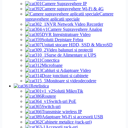
Camere Supraveghere IP
Camere supraveghere Wi-Fi & 4G
Camere
supraveghere aplicatii speciale
NVR Network Video Recorder
Camere Supraveghere Analog
DVR Inregistratoare Video
Solutii Depistare Febra
Unitati stocare HDD, SSD & MicroSD
Video balunuri si protectii
Surse de Alimentare si UPS
Conectica
Microfoane
Cabluri si Adaptoare Video
Doze jonctiuni si cabinete
Monitoare si videodecodere
Retelistica
Solutii MikroTik
Routere
Switch-uri PoE
Switch-uri
Transmisie wireless IP
Adaptoare Wi-Fi si accesorii USB
Cabinete metalice (rack-uri)
Accesorii rack-uri