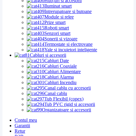
Hub-uri si accesorii
Iluminat smart
Intrerupatoare si butoane
Module si relee
Prize smart
Roboti smart
Senzori smart
Sonerii si vizoare
Termostate si electrovane
Yale si incuietori inteligente
Cabluri si accesorii
Cabluri Date
Cabluri Coaxiale
Cabluri Alimentare
Cabluri Alarma
Cabluri Incendiu
Canal cablu cu accesorii
Canal cablu
Tub Flexibil (copex)
Tub PVC rigid si accesorii
Organizatoare si accesorii
Contul meu
Garantii
Retur