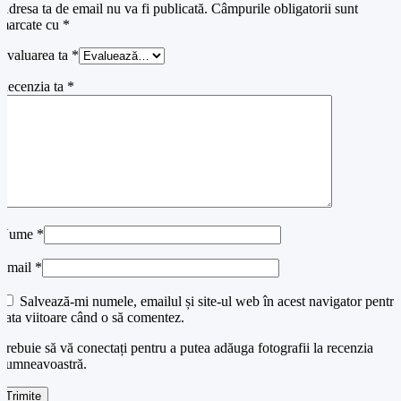
Adresa ta de email nu va fi publicată.
Câmpurile obligatorii sunt
marcate cu
*
Evaluarea ta
*
Recenzia ta
*
Nume
*
Email
*
Salvează-mi numele, emailul și site-ul web în acest navigator pentru
data viitoare când o să comentez.
Trebuie să vă conectați pentru a putea adăuga fotografii la recenzia
dumneavoastră.