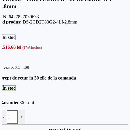
2.8mm
AN:
6427827039633
od produs:
DS-2CD2T83G2-4LI-2.8mm
În stoc
1.516,66
lei
(TVA inclus)
Livrare: 24 - 48h
Drept de retur in 30 zile de la comanda
În stoc
Garantie:
36 Luni
Cantitate Camera IP, 4K, AcuSense, lentila 2.8mm, IR 80m,. WL
-
+
ADAUGĂ ÎN COȘ