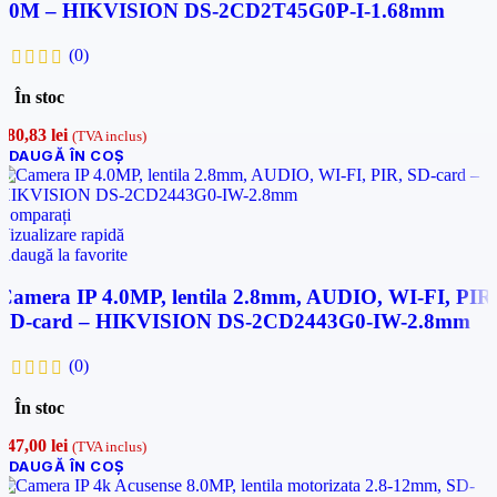
20M – HIKVISION DS-2CD2T45G0P-I-1.68mm
(0)
În stoc
980,83
lei
(TVA inclus)
ADAUGĂ ÎN COȘ
Comparați
Vizualizare rapidă
Adaugă la favorite
Camera IP 4.0MP, lentila 2.8mm, AUDIO, WI-FI, PIR
SD-card – HIKVISION DS-2CD2443G0-IW-2.8mm
(0)
În stoc
647,00
lei
(TVA inclus)
ADAUGĂ ÎN COȘ