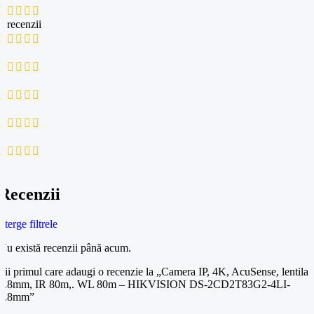
0 recenzii
0
0
0
0
0
Recenzii
Șterge filtrele
Nu există recenzii până acum.
Fii primul care adaugi o recenzie la „Camera IP, 4K, AcuSense, lentila
2.8mm, IR 80m,. WL 80m – HIKVISION DS-2CD2T83G2-4LI-
2.8mm”