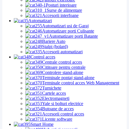
Posturi interioare
Surse de alimentare
Accesorii interfoane
Automatizari
Automatizari usi de Garaj
Automatizare porti Culisante
Automatizare porti Batante
Bariere Auto
Stalpi (bolard)
Accesorii automatizari
Control acces
Centrale control acces
Cititoare pentru centrale
Controlere stand-alone
Terminale pontaj stand-alone
Terminale control acces Web Management
Turnichete
Cartele acces
Electromagneti
Yale si bolturi electrice
Butoane de acces
Accesorii control acces
Licente software
Smart Home