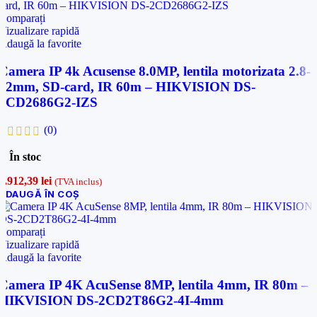
Comparați
Vizualizare rapidă
Adaugă la favorite
Camera IP 4k Acusense 8.0MP, lentila motorizata 2.8-
12mm, SD-card, IR 60m – HIKVISION DS-
2CD2686G2-IZS
(0)
În stoc
1.912,39
lei
(TVA inclus)
ADAUGĂ ÎN COȘ
Comparați
Vizualizare rapidă
Adaugă la favorite
Camera IP 4K AcuSense 8MP, lentila 4mm, IR 80m –
HIKVISION DS-2CD2T86G2-4I-4mm