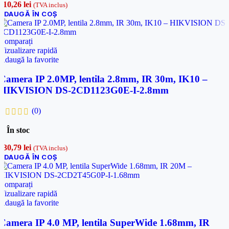
310,26
lei
(TVA inclus)
ADAUGĂ ÎN COȘ
Comparați
Vizualizare rapidă
Adaugă la favorite
Camera IP 2.0MP, lentila 2.8mm, IR 30m, IK10 –
HIKVISION DS-2CD1123G0E-I-2.8mm
(0)
În stoc
330,79
lei
(TVA inclus)
ADAUGĂ ÎN COȘ
Comparați
Vizualizare rapidă
Adaugă la favorite
Camera IP 4.0 MP, lentila SuperWide 1.68mm, IR