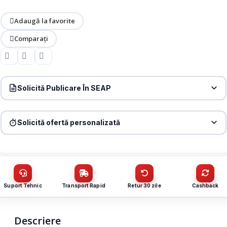
Adaugă la favorite
Comparați
Solicită Publicare În SEAP
Produs:
Access Point DualBand WiFi 6 2.4/5GHz, 574+2402
Mbps, 4x4dBi, PoE – IP-COM PRO-6-LR
Solicită ofertă personalizată
Denumire firmă / instituție
*
Produs:
Access Point DualBand WiFi 6 2.4/5GHz, 574+2402
Mbps, 4x4dBi, PoE – IP-COM PRO-6-LR
Nume / firmă
*
CUI
Suport Tehnic
Transport Rapid
Retur 30 zile
Cashback
Cantitate (bucăți)
Email
*
Descriere