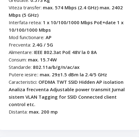
Viteza transfer:
max. 574 Mbps (2.4 GHz) max. 2402
Mbps (5 GHz)
Interfata retea:
1 x 10/100/1000 Mbps PoE+date 1 x
10/100/1000 Mbps
Mod functionare:
AP
Frecventa:
2.4G / 5G
Alimentare:
IEEE 802.3at PoE 48V la 0 8A
Consum:
max. 15.74W
Standarde:
802.11a/b/g/n/ac/ax
Putere iesire::
max. 29±1.5 dBm la 2.4/5 GHz
Caracteristici:
OFDMA TWT SSID Hidden AP isolation
Analiza frecventa Adjustable power transmit Jurnal
sistem VLAN Tagging for SSID Connected client
control etc.
Distanta:
max. 200 mp