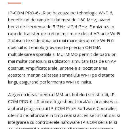
Email
*
IP-COM PRO-6-LR se bazeaza pe tehnologia Wi-Fi 6,
Telefon
*
beneficiind de canale cu latimea de 160 MHz, avand
benzi de frecventa de 5 GHz si 2,4 GHz. Furnizeaza o
rata de transfer de trei ori mai mare decat AP-urile Wi-Fi
Telefon
*
Mesaj (cantitate, termen, alte detalii)
5 obisnuite si de doua ori mai mare decat cele Wi-Fi 6
obisnuite. Tehnologii avansate precum OFDMA,
multiplexarea spatiala si MU-MIMO permit de patru ori
Cerințele tale (proiect, buget, termen, alte produse)
mai multe conexiuni si utilizatori simultani fata de un AP
obisnuit. Amplificatoarele, antenele si pozitionarea
Trimite solicitarea
acestora mentin calitatea semnalului Wi-Fi pe distante
lungi, asigurand performanta Wi-Fi 6 inalta.
Trimite solicitarea
Alegerea ideala pentru IMM-uri, hoteluri si institutii, IP-
COM PRO-6-LR poate fi gestionat local/on-premises cu
ajutorul programului IP-COM ProFi Software Controller,
oferind monitorizare in timp real si acces securizat dar si
integrarea cu controlerele hardware IP-COM seria M si
AC, permitand o administrare eficienta si securizata a