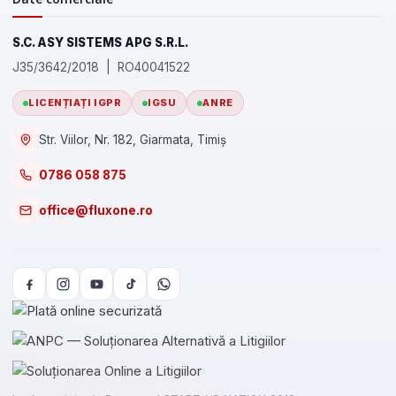
S.C. ASY SISTEMS APG S.R.L.
J35/3642/2018 | RO40041522
LICENȚIAȚI IGPR
IGSU
ANRE
Str. Viilor, Nr. 182, Giarmata, Timiș
0786 058 875
office@fluxone.ro