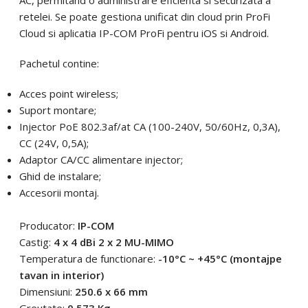
retelei. Se poate gestiona unificat din cloud prin ProFi
Cloud si aplicatia IP-COM ProFi pentru iOS si Android.
Pachetul contine:
Acces point wireless;
Suport montare;
Injector PoE 802.3af/at CA (100-240V, 50/60Hz, 0,3A),
CC (24V, 0,5A);
Adaptor CA/CC alimentare injector;
Ghid de instalare;
Accesorii montaj.
Producator:
IP-COM
Castig:
4 x 4 dBi 2 x 2 MU-MIMO
Temperatura de functionare:
-10°C ~ +45°C (montajpe
tavan in interior)
Dimensiuni:
250.6 x 66 mm
Greutate:
0.573 Kg