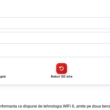
ontaj interior – TRENDnet TEW-923DAP
CUI
ontaj interior – TRENDnet TEW-923DAP
Cantitate (bucăți)
Telefon
*
Telefon
*
apid
Retur 30 zile
erformanta ce dispune de tehnologia WIFi 6, amite pe doua ben
Trimite solicitarea