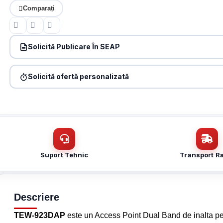
Comparați
Solicită Publicare În SEAP
Produs:
Access Point Wireless AX3000 Dual Band WiFi 6 PoE+, m
Solicită ofertă personalizată
Denumire firmă / instituție
*
Produs:
Access Point Wireless AX3000 Dual Band WiFi 6 PoE+, m
Nume / firmă
*
Email
*
Email
*
Suport Tehnic
Transport R
Mesaj (cantitate, termen, alte detalii)
Cerințele tale (proiect, buget, termen, alte produse)
Descriere
TEW-923DAP
este un Access Point Dual Band de inalta p