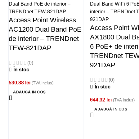
Access Point Wireless
Access Point Wi
AC1200 Dual Band PoE
AX1800 Dual Ba
de interior – TRENDnet
6 PoE+ de interi
TEW-821DAP
TRENDnet TEW
(0)
921DAP
În stoc
(0)
530,88
lei
(TVA inclus)
În stoc
ADAUGĂ ÎN COȘ
644,32
lei
(TVA inclus)
ADAUGĂ ÎN COȘ