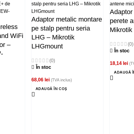
Adaptor
Adaptor metalic montare
perete a
reless
pe stalp pentru seria
Mikroti
nd WiFi
LHG – Mikrotik
or –
(0)
LHGmount
În stoc
-
(0)
18,14
lei
(T
În stoc
ADAUGĂ Î
68,06
lei
(TVA inclus)
ADAUGĂ ÎN COȘ