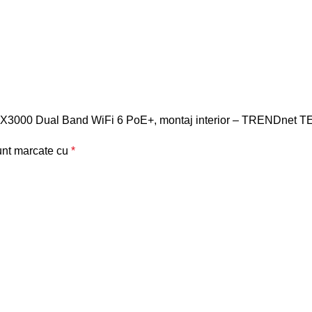
ess AX3000 Dual Band WiFi 6 PoE+, montaj interior – TRENDnet
sunt marcate cu
*