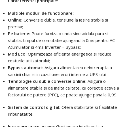
Caracteristici principale:
Multiple moduri de functionare:
Trimite solicitarea
Online:
Conversie dubla, tensiune la iesire stabila si
precisa;
Pe baterie:
Poate furniza o unda sinusoidala pura si
stabila, timpul de comutatie ajungand la 0ms pentru AC –
Acumulator si 4ms Inverter – Bypass;
Mod Eco:
Optimizeaza eficienta energetica si reduce
costurile utilizatorului;
Bypass automat:
Asigura alimentarea neintrerupta a
sarcinii chiar si in cazul unei erori interne a UPS-ului.
Tehnologie cu dubla conversie online:
Asigura o
alimentare stabila si de inalta calitate, cu corectie activa a
factorului de putere (PFC), ce poate ajunge pana la 0,99.
Sistem de control digital:
Ofera stabilitate si fiabilitate
imbunatatite.
Incarcare in trei etape:
Gestionare inteligenta a