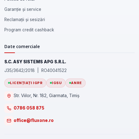
Garanție și service
Reclamații și sesizări
Program credit cashback
Date comerciale
S.C. ASY SISTEMS APG S.R.L.
J35/3642/2018 | RO40041522
LICENȚIAȚI IGPR
IGSU
ANRE
Str. Viilor, Nr. 182, Giarmata, Timiș
0786 058 875
office@fluxone.ro