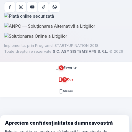
Implementat prin Programul START-UP NATION 2018.
Toate drepturile rezervate
S.C. ASY SISTEMS APG S.R.L.
©
2026
Favorite
0
Coș
0
Meniu
e
here
Apreciem confidențialitatea dumneavoastră
Folosim cookie-uri pentru a vă îmbunătăți experiența de