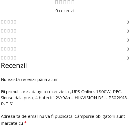
0 recenzii
0
0
0
0
0
Recenzii
Nu există recenzii până acum.
Fii primul care adaugi o recenzie la „UPS Online, 1800W, PFC,
Sinusoidala pura, 4 baterii 12V/9Ah – HIKVISION DS-UPS02K48-
R-TJS”
Adresa ta de email nu va fi publicată.
Câmpurile obligatorii sunt
*
marcate cu