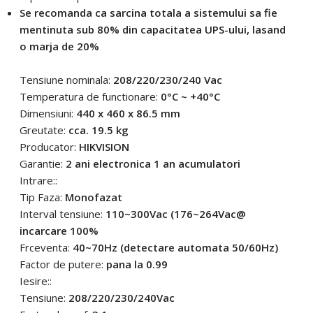
Se recomanda ca sarcina totala a sistemului sa fie
mentinuta sub 80% din capacitatea UPS-ului, lasand
o marja de 20%
Tensiune nominala:
208/220/230/240 Vac
Temperatura de functionare:
0°C ~ +40°C
Dimensiuni:
440 x 460 x 86.5 mm
Greutate:
cca. 19.5 kg
Producator:
HIKVISION
Garantie:
2 ani electronica 1 an acumulatori
Intrare::
Tip Faza:
Monofazat
Interval tensiune:
110~300Vac (176~264Vac@
incarcare 100%
Frceventa:
40~70Hz (detectare automata 50/60Hz)
Factor de putere:
pana la 0.99
Iesire::
Tensiune:
208/220/230/240Vac