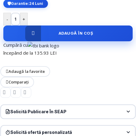
Garantie:
24 Luni
-
+
ADAUGĂ ÎN COȘ
Cumpără cu
începând de la 135.93 LEI
Adaugă la favorite
Comparați
Solicită Publicare În SEAP
Produs:
UPS Online, 1800W, PFC, Sinusoidala pura, 4 baterii
12V/9Ah – HIKVISION DS-UPS02K48-R-TJS
Solicită ofertă personalizată