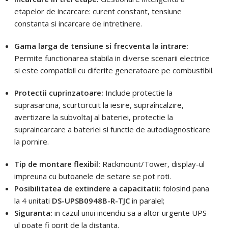
etapelor de incarcare: curent constant, tensiune
constanta si incarcare de intretinere.
Gama larga de tensiune si frecventa la intrare:
Permite functionarea stabila in diverse scenarii electrice
si este compatibil cu diferite generatoare pe combustibil.
Protectii cuprinzatoare:
Include protectie la
suprasarcina, scurtcircuit la iesire, supraîncalzire,
avertizare la subvoltaj al bateriei, protectie la
supraincarcare a bateriei si functie de autodiagnosticare
la pornire.
Tip de montare flexibil:
Rackmount/Tower, display-ul
impreuna cu butoanele de setare se pot roti.
Posibilitatea de extindere a capacitatii:
folosind pana
la 4 unitati
DS-UPSB0948B-R-TJC
in paralel;
Siguranta:
in cazul unui incendiu sa a altor urgente UPS-
ul poate fi oprit de la distanta.