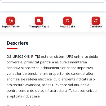
Denumire firmă / instituție
*
Produs:
UPS Online, 1800W, PFC, Sinusoidala pura, 4 baterii
12V/9Ah – HIKVISION DS-UPS02K48-R-TJS
Nume / firmă
*
CUI
Suport Tehnic
Transport Rapid
Retur 30 zile
Cashback
Cantitate (bucăți)
Email
*
Descriere
Email
*
DS-UPS02K48-R-TJS
este un sistem UPS online cu dubla
Telefon
*
conversie, proiectat pentru a asigura alimentarea
continua si protectia echipamentelor critice impotriva
variatiilor de tensiune, intreruperilor de curent si altor
Telefon
*
Mesaj (cantitate, termen, alte detalii)
anomalii ale retelei electrice. Cu o eficienta ridicata si o
arhitectura avansata, acest UPS este solutia ideala
pentru centre de date, infrastructura IT, telecomunicatii
Cerințele tale (proiect, buget, termen, alte produse)
si aplicatii industriale.
Trimite solicitarea