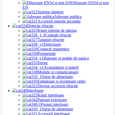
Difuzoare EN54 si non
EN
Sisteme stingere
Adresare publica
Accesorii sisteme incendiu
Detectie efractie
Kituri sisteme de alarma
Centrale efractie
Tastaturi efractie
Detectoare
Contacte magnetice
Perimetrale
Butoane si pedale de panica
Sirene
Acumulatori si baterii
Module si comunicatoare
Surse de alimentare
Emitatoare si receptoare radio
Diverse accesorii efractie
Interfoane
Kituri interfoane
Panouri exterioare
Posturi interioare
Surse de alimentare
Accesorii interfoane