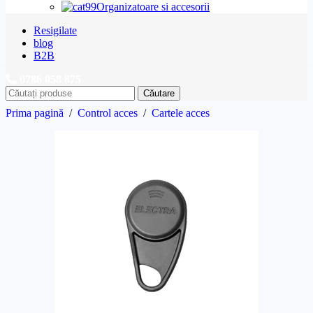
Organizatoare si accesorii
Resigilate
blog
B2B
0786 058 875
Căutare
Prima pagină
/
Control acces
/
Cartele acces