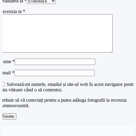
Evaluarea ta
*
Recenzia ta
*
Nume
*
Email
*
Salvează-mi numele, emailul și site-ul web în acest navigator pentru
data viitoare când o să comentez.
Trebuie să vă conectați pentru a putea adăuga fotografii la recenzia
dumneavoastră.