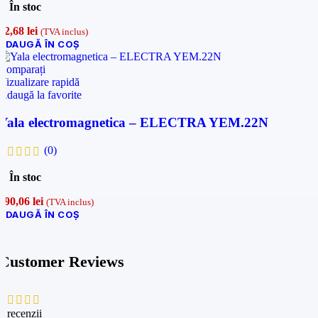
În stoc
22,68
lei
(TVA inclus)
ADAUGĂ ÎN COȘ
Comparați
Vizualizare rapidă
Adaugă la favorite
Yala electromagnetica – ELECTRA YEM.22N
(0)
În stoc
290,06
lei
(TVA inclus)
ADAUGĂ ÎN COȘ
Customer Reviews
0 recenzii