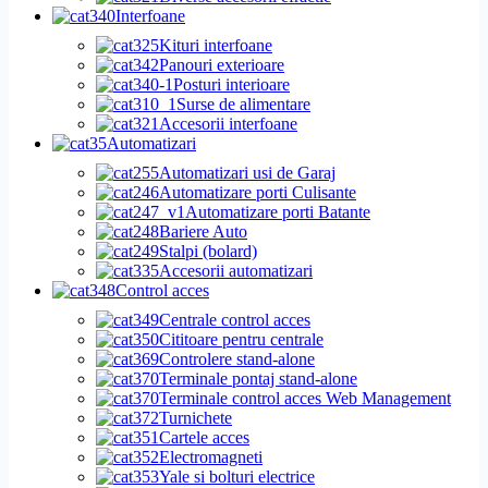
Interfoane
Kituri interfoane
Panouri exterioare
Posturi interioare
Surse de alimentare
Accesorii interfoane
Automatizari
Automatizari usi de Garaj
Automatizare porti Culisante
Automatizare porti Batante
Bariere Auto
Stalpi (bolard)
Accesorii automatizari
Control acces
Centrale control acces
Cititoare pentru centrale
Controlere stand-alone
Terminale pontaj stand-alone
Terminale control acces Web Management
Turnichete
Cartele acces
Electromagneti
Yale si bolturi electrice