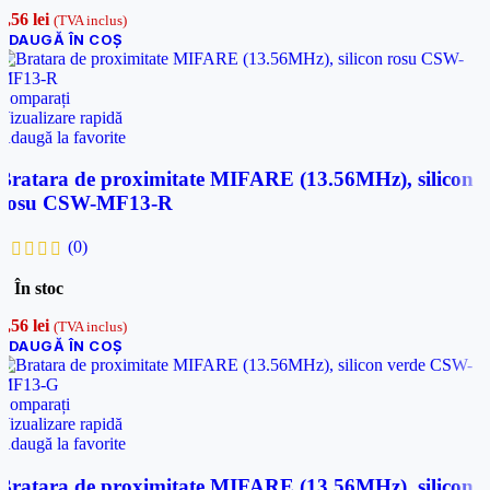
7,56
lei
(TVA inclus)
ADAUGĂ ÎN COȘ
Comparați
Vizualizare rapidă
Adaugă la favorite
Bratara de proximitate MIFARE (13.56MHz), silicon
rosu CSW-MF13-R
(0)
În stoc
7,56
lei
(TVA inclus)
ADAUGĂ ÎN COȘ
Comparați
Vizualizare rapidă
Adaugă la favorite
Bratara de proximitate MIFARE (13.56MHz), silicon