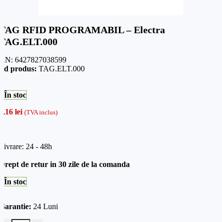
TAG RFID PROGRAMABIL – Electra
TAG.ELT.000
AN:
6427827038599
od produs:
TAG.ELT.000
În stoc
8,16
lei
(TVA inclus)
Livrare: 24 - 48h
Drept de retur in 30 zile de la comanda
În stoc
Garantie:
24 Luni