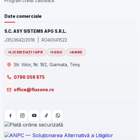
Program credit cashback
Date comerciale
S.C. ASY SISTEMS APG S.R.L.
J35/3642/2018 | RO40041522
LICENȚIAȚI IGPR
IGSU
ANRE
Str. Viilor, Nr. 182, Giarmata, Timiș
0786 058 875
office@fluxone.ro