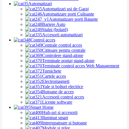
Automatizari
Automatizari usi de Garaj
Automatizare porti Culisante
Automatizare porti Batante
Bariere Auto
Stalpi (bolard)
Accesorii automatizari
Control acces
Centrale control acces
Cititoare pentru centrale
Controlere stand-alone
Terminale pontaj stand-alone
Terminale control acces Web Management
Turnichete
Cartele acces
Electromagneti
Yale si bolturi electrice
Butoane de acces
Accesorii control acces
Licente software
Smart Home
Hub-uri si accesorii
Iluminat smart
Intrerupatoare si butoane
Module si relee