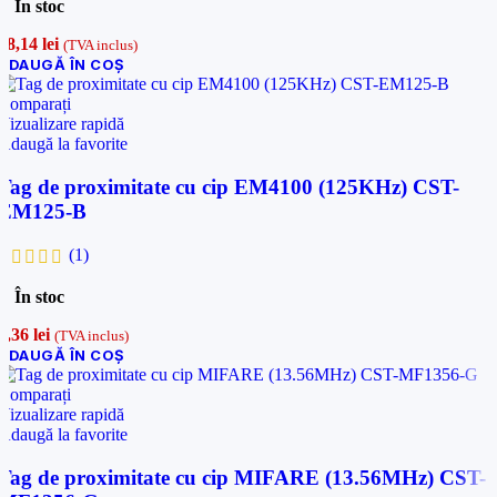
În stoc
18,14
lei
(TVA inclus)
ADAUGĂ ÎN COȘ
Comparați
Vizualizare rapidă
Adaugă la favorite
Tag de proximitate cu cip EM4100 (125KHz) CST-
EM125-B
(1)
În stoc
1,36
lei
(TVA inclus)
ADAUGĂ ÎN COȘ
Comparați
Vizualizare rapidă
Adaugă la favorite
Tag de proximitate cu cip MIFARE (13.56MHz) CST-