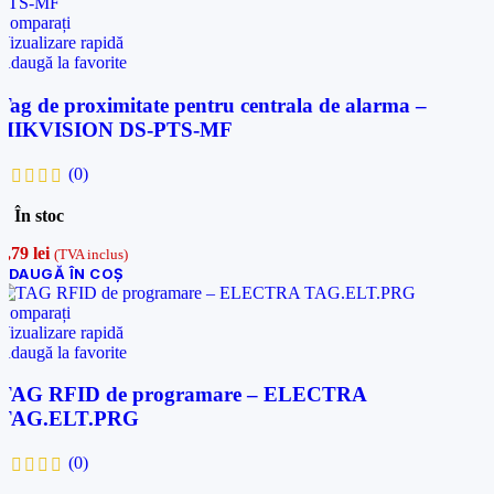
Comparați
Vizualizare rapidă
Adaugă la favorite
Tag de proximitate pentru centrala de alarma –
HIKVISION DS-PTS-MF
(0)
În stoc
9,79
lei
(TVA inclus)
ADAUGĂ ÎN COȘ
Comparați
Vizualizare rapidă
Adaugă la favorite
TAG RFID de programare – ELECTRA
TAG.ELT.PRG
(0)