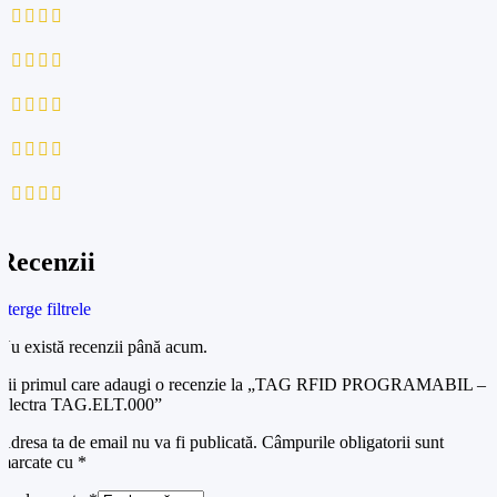
0
0
0
0
0
Recenzii
Șterge filtrele
Nu există recenzii până acum.
Fii primul care adaugi o recenzie la „TAG RFID PROGRAMABIL –
Electra TAG.ELT.000”
Adresa ta de email nu va fi publicată.
Câmpurile obligatorii sunt
marcate cu
*