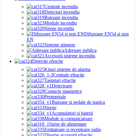
Centrale incendiu
Detectori incendiu
Butoane incendiu
Module incendiu
Sirene incendiu
Difuzoare EN54 si non
EN
Sisteme stingere
Adresare publica
Accesorii sisteme incendiu
Detectie efractie
Kituri sisteme de alarma
Centrale efractie
Tastaturi efractie
Detectoare
Contacte magnetice
Perimetrale
Butoane si pedale de panica
Sirene
Acumulatori si baterii
Module si comunicatoare
Surse de alimentare
Emitatoare si receptoare radio
Diverse accesorii efractie