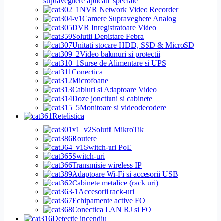
supraveghere aplicatii speciale
NVR Network Video Recorder
Camere Supraveghere Analog
DVR Inregistratoare Video
Solutii Depistare Febra
Unitati stocare HDD, SSD & MicroSD
Video balunuri si protectii
Surse de Alimentare si UPS
Conectica
Microfoane
Cabluri si Adaptoare Video
Doze jonctiuni si cabinete
Monitoare si videodecodere
Retelistica
Solutii MikroTik
Routere
Switch-uri PoE
Switch-uri
Transmisie wireless IP
Adaptoare Wi-Fi si accesorii USB
Cabinete metalice (rack-uri)
Accesorii rack-uri
Echipamente active FO
Conectica LAN RJ si FO
Detectie incendiu