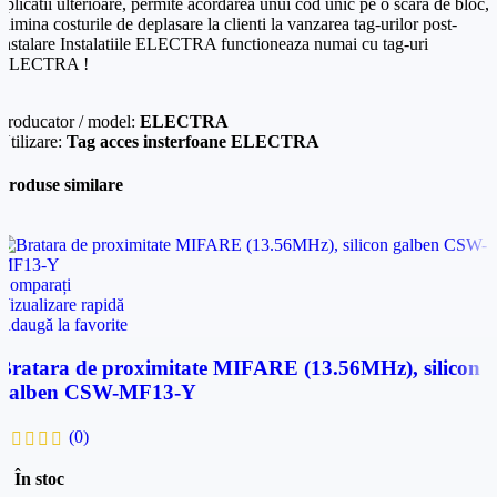
aplicatii ulterioare, permite acordarea unui cod unic pe o scara de bloc,
elimina costurile de deplasare la clienti la vanzarea tag-urilor post-
Telefon
*
instalare Instalatiile ELECTRA functioneaza numai cu tag-uri
Mesaj (cantitate, termen, alte detalii)
ELECTRA !
Producator / model:
ELECTRA
Cerințele tale (proiect, buget, termen, alte produse)
Utilizare:
Tag acces insterfoane ELECTRA
Produse similare
Trimite solicitarea
Trimite solicitarea
Comparați
Vizualizare rapidă
Adaugă la favorite
Bratara de proximitate MIFARE (13.56MHz), silicon
galben CSW-MF13-Y
(0)
În stoc