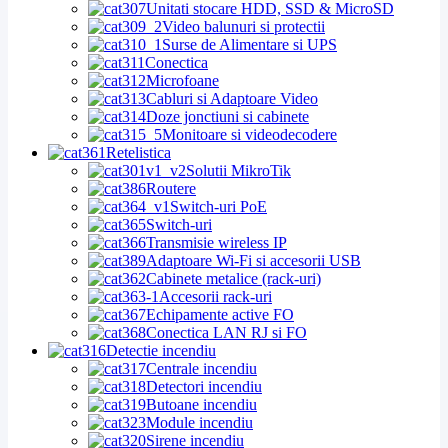
Unitati stocare HDD, SSD & MicroSD
Video balunuri si protectii
Surse de Alimentare si UPS
Conectica
Microfoane
Cabluri si Adaptoare Video
Doze jonctiuni si cabinete
Monitoare si videodecodere
Retelistica
Solutii MikroTik
Routere
Switch-uri PoE
Switch-uri
Transmisie wireless IP
Adaptoare Wi-Fi si accesorii USB
Cabinete metalice (rack-uri)
Accesorii rack-uri
Echipamente active FO
Conectica LAN RJ si FO
Detectie incendiu
Centrale incendiu
Detectori incendiu
Butoane incendiu
Module incendiu
Sirene incendiu