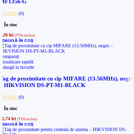
MF1356-G
(0)
În stoc
2,26
lei
(TVA inclus)
ADAUGĂ ÎN COȘ
Comparați
Vizualizare rapidă
Adaugă la favorite
Tag de proximitate cu cip MIFARE (13.56MHz), negr
– HIKVISION DS-PT-M1-BLACK
(0)
În stoc
12,74
lei
(TVA inclus)
ADAUGĂ ÎN COȘ