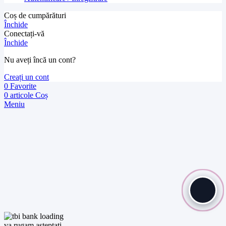
Coș de cumpărături
Închide
Conectați-vă
Închide
Nu aveți încă un cont?
Creați un cont
0
Favorite
0
articole
Coș
Meniu
va rugam asteptati