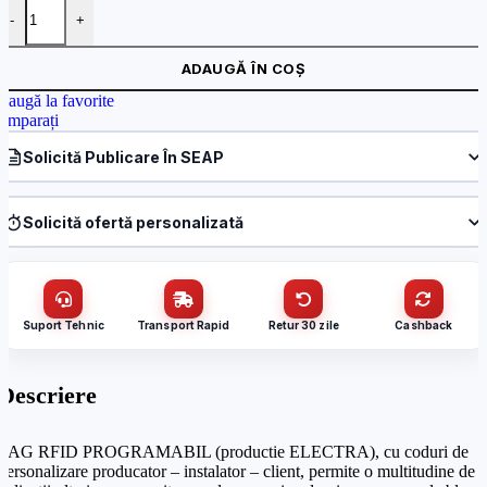
Cantitate TAG RFID PROGRAMABIL - Electra TAG.ELT.000
-
+
ADAUGĂ ÎN COȘ
daugă la favorite
omparați
Solicită Publicare În SEAP
Produs:
TAG RFID PROGRAMABIL – Electra TAG.ELT.000
Denumire firmă / instituție
*
Solicită ofertă personalizată
Produs:
TAG RFID PROGRAMABIL – Electra TAG.ELT.000
Nume / firmă
*
CUI
Suport Tehnic
Transport Rapid
Retur 30 zile
Cashback
Cantitate (bucăți)
Email
*
Descriere
Email
*
TAG RFID PROGRAMABIL (productie ELECTRA), cu coduri de
Telefon
*
personalizare producator – instalator – client, permite o multitudine de