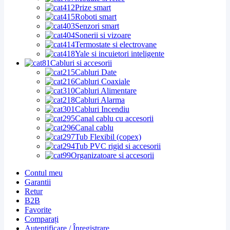
Prize smart
Roboti smart
Senzori smart
Sonerii si vizoare
Termostate si electrovane
Yale si incuietori inteligente
Cabluri si accesorii
Cabluri Date
Cabluri Coaxiale
Cabluri Alimentare
Cabluri Alarma
Cabluri Incendiu
Canal cablu cu accesorii
Canal cablu
Tub Flexibil (copex)
Tub PVC rigid si accesorii
Organizatoare si accesorii
Contul meu
Garantii
Retur
B2B
Favorite
Comparați
Autentificare / Înregistrare