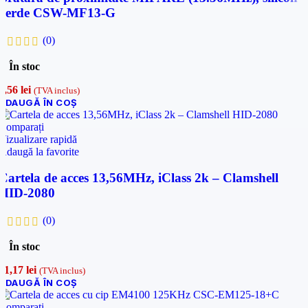
verde CSW-MF13-G
(0)
În stoc
7,56
lei
(TVA inclus)
ADAUGĂ ÎN COȘ
Comparați
Vizualizare rapidă
Adaugă la favorite
Cartela de acces 13,56MHz, iClass 2k – Clamshell
HID-2080
(0)
În stoc
21,17
lei
(TVA inclus)
ADAUGĂ ÎN COȘ
Comparați