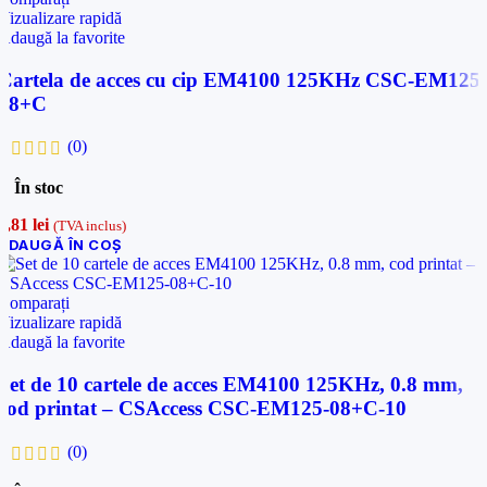
Vizualizare rapidă
Adaugă la favorite
Cartela de acces cu cip EM4100 125KHz CSC-EM125-
18+C
(0)
În stoc
1,81
lei
(TVA inclus)
ADAUGĂ ÎN COȘ
Comparați
Vizualizare rapidă
Adaugă la favorite
Set de 10 cartele de acces EM4100 125KHz, 0.8 mm,
cod printat – CSAccess CSC-EM125-08+C-10
(0)