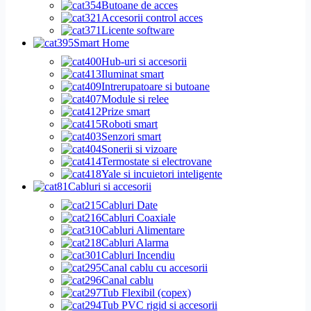
Butoane de acces
Accesorii control acces
Licente software
Smart Home
Hub-uri si accesorii
Iluminat smart
Intrerupatoare si butoane
Module si relee
Prize smart
Roboti smart
Senzori smart
Sonerii si vizoare
Termostate si electrovane
Yale si incuietori inteligente
Cabluri si accesorii
Cabluri Date
Cabluri Coaxiale
Cabluri Alimentare
Cabluri Alarma
Cabluri Incendiu
Canal cablu cu accesorii
Canal cablu
Tub Flexibil (copex)
Tub PVC rigid si accesorii