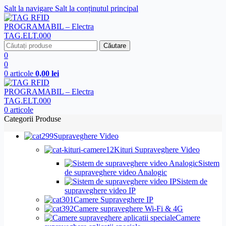
Salt la navigare
Salt la conținutul principal
Căutare
0
0
0
articole
0,00
lei
0
articole
Categorii Produse
Supraveghere Video
Kituri Supraveghere Video
Sistem
de supraveghere video Analogic
Sistem de
supraveghere video IP
Camere Supraveghere IP
Camere supraveghere Wi-Fi & 4G
Camere