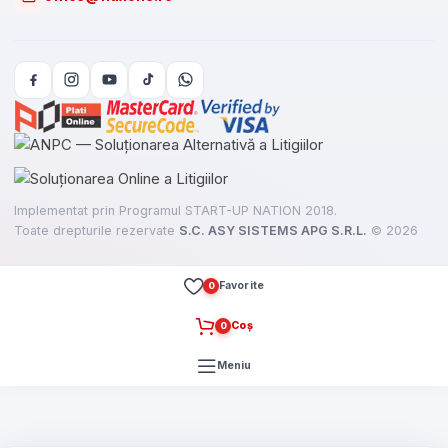
Implementat prin Programul START-UP NATION 2018.
Toate drepturile rezervate
S.C. ASY SISTEMS APG S.R.L.
©
2026
Favorite
0
Coș
0
Meniu
e
here