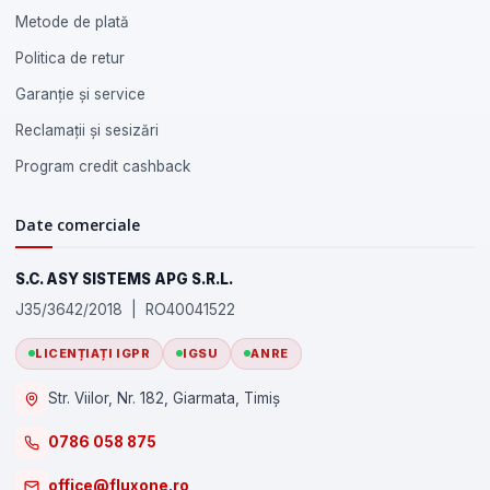
Metode de plată
Politica de retur
Garanție și service
Reclamații și sesizări
Program credit cashback
Date comerciale
S.C. ASY SISTEMS APG S.R.L.
J35/3642/2018 | RO40041522
LICENȚIAȚI IGPR
IGSU
ANRE
Str. Viilor, Nr. 182, Giarmata, Timiș
0786 058 875
office@fluxone.ro