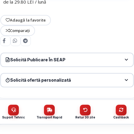
de la 29.80 LEI / lună
Adaugă la favorite
Comparați
Solicită Publicare În SEAP
Produs:
Switch 8 porturi Hi-PoE, 1 x RJ45 Gigabit Uplink, 1 x SFP
Gigabit – HIKVISION DS-3E0510HP-E
Solicită ofertă personalizată
Denumire firmă / instituție
*
Produs:
Switch 8 porturi Hi-PoE, 1 x RJ45 Gigabit Uplink, 1 x SFP
Gigabit – HIKVISION DS-3E0510HP-E
Nume / firmă
*
CUI
Suport Tehnic
Transport Rapid
Retur 30 zile
Cashback
Cantitate (bucăți)
Email
*