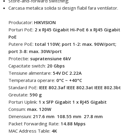
Store-and-forward switching;
Carcasa metalica solida si design fiabil fara ventilator.
Producator:
HIKVISION
Porturi PoE:
2 x RJ45 Gigabit Hi-PoE 6 x RJ45 Gigabit
PoE
Putere PoE:
total 110W; port 1-2: max. 90W/port;
port 3-8: max. 30W/port
Protectie:
supratensiune 6kV
Capacitate switch:
20 Gbps
Tensiune alimentare:
54V DC 2.22A
Temperatura operare:
0°C ~ +40°C
Standard PoE:
IEEE 802.3af IEEE 802.3at IEEE 802.3bt
Greutate:
590 g
Porturi Uplink:
1 x SFP Gigabit 1 x RJ45 Gigabit
Consum:
max. 120W
Dimensiuni:
217.6 mm  108.55 mm  27.8 mm
Packet Forwarding Rate:
14.88 Mpps
MAC Address Table:
4K