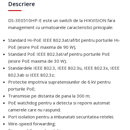
Descriere
Email
*
DS-3E0510HP-E este un switch de la HIKVISION fara
Telefon
*
management cu urmatoarele caracteristici principale:
Standard Hi-PoE IEEE 802.3at/af/bt pentru porturile Hi-
Telefon
*
Mesaj (cantitate, termen, alte detalii)
PoE (iesire PoE maxima de 90 W);
Standard PoE IEEE 802.3at/af pentru porturile PoE
(iesire PoE maxima de 30 W);
Cerințele tale (proiect, buget, termen, alte produse)
Standardele IEEE 802.3, IEEE 802.3u, IEEE 802.3x, IEEE
802.3ab si IEEE 802.3z;
Trimite solicitarea
Protectie impotriva supratensiunilor de 6 kV pentru
porturile PoE;
Transmisie pe distanta de pana la 300 m;
Trimite solicitarea
PoE watchdog pentru a detecta si reporni automat
camerele care nu raspund;
Port isolation pentru a imbunatati securitatea retelei;
Wire-speed forwarding;