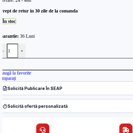
Livrare: 24 - 48h
Drept de retur in 30 zile de la comanda
În stoc
Garantie:
36 Luni
Cantitate Suport aluminiu, montare perete, pentru camere tip Dome -
-
+
daugă la favorite
omparați
Solicită Publicare În SEAP
Produs:
Suport aluminiu, montare perete, pentru camere tip Dome –
Denumire firmă / instituție
*
Solicită ofertă personalizată
Produs:
Suport aluminiu, montare perete, pentru camere tip Dome –
Nume / firmă
*
Email
*