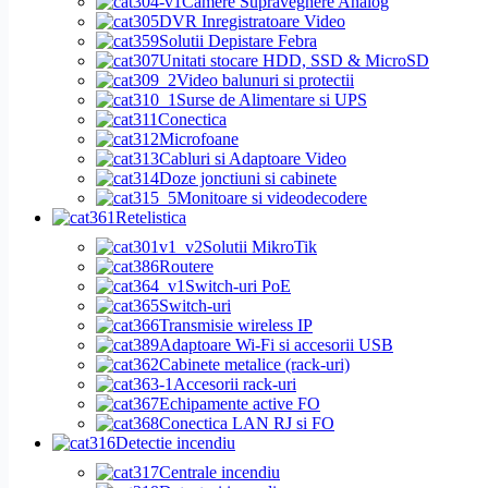
Camere Supraveghere Analog
DVR Inregistratoare Video
Solutii Depistare Febra
Unitati stocare HDD, SSD & MicroSD
Video balunuri si protectii
Surse de Alimentare si UPS
Conectica
Microfoane
Cabluri si Adaptoare Video
Doze jonctiuni si cabinete
Monitoare si videodecodere
Retelistica
Solutii MikroTik
Routere
Switch-uri PoE
Switch-uri
Transmisie wireless IP
Adaptoare Wi-Fi si accesorii USB
Cabinete metalice (rack-uri)
Accesorii rack-uri
Echipamente active FO
Conectica LAN RJ si FO
Detectie incendiu
Centrale incendiu