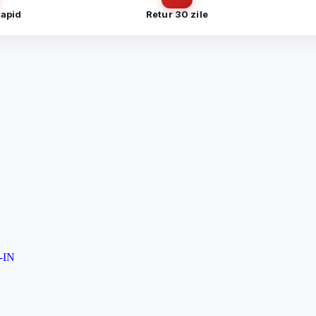
Rapid
Retur 30 zile
Telefon
*
Trimite solicitarea
Trimite solicitarea