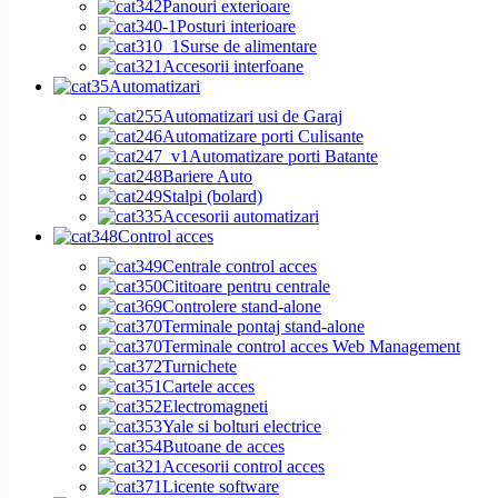
Panouri exterioare
Posturi interioare
Surse de alimentare
Accesorii interfoane
Automatizari
Automatizari usi de Garaj
Automatizare porti Culisante
Automatizare porti Batante
Bariere Auto
Stalpi (bolard)
Accesorii automatizari
Control acces
Centrale control acces
Cititoare pentru centrale
Controlere stand-alone
Terminale pontaj stand-alone
Terminale control acces Web Management
Turnichete
Cartele acces
Electromagneti
Yale si bolturi electrice
Butoane de acces
Accesorii control acces
Licente software