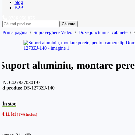
blog
B2B
0786 058 875
Căutare
Prima pagină
/
Supraveghere Video
/
Doze jonctiuni si cabinete
/
Suport aluminiu, montare pere
AN:
6427827030197
od produs:
DS-1273ZJ-140
În stoc
94,11
lei
(TVA inclus)