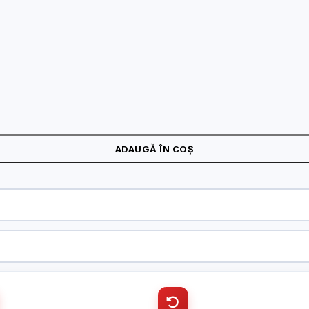
 Hikvision DS-1273ZJ-140
ADAUGĂ ÎN COȘ
 Hikvision DS-1273ZJ-140
CUI
 Hikvision DS-1273ZJ-140
Cantitate (bucăți)
Telefon
*