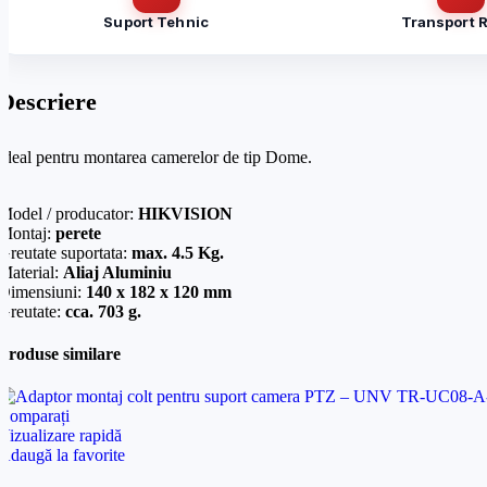
Suport Tehnic
Transport 
Email
*
Mesaj (cantitate, termen, alte detalii)
Descriere
Cerințele tale (proiect, buget, termen, alte produse)
Ideal pentru montarea camerelor de tip Dome.
Model / producator:
HIKVISION
Montaj:
perete
Greutate suportata:
max. 4.5 Kg.
Material:
Aliaj Aluminiu
Dimensiuni:
140 x 182 x 120 mm
Greutate:
cca. 703 g.
Produse similare
Comparați
Vizualizare rapidă
Adaugă la favorite