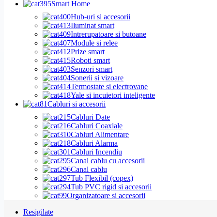
Smart Home
Hub-uri si accesorii
Iluminat smart
Intrerupatoare si butoane
Module si relee
Prize smart
Roboti smart
Senzori smart
Sonerii si vizoare
Termostate si electrovane
Yale si incuietori inteligente
Cabluri si accesorii
Cabluri Date
Cabluri Coaxiale
Cabluri Alimentare
Cabluri Alarma
Cabluri Incendiu
Canal cablu cu accesorii
Canal cablu
Tub Flexibil (copex)
Tub PVC rigid si accesorii
Organizatoare si accesorii
Resigilate