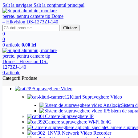
Salt la navigare
Salt la conținutul principal
Căutare
0
0
0
articole
0,00
lei
0
articole
Categorii Produse
Supraveghere Video
Kituri Supraveghere Video
Sistem d
Sistem de supr
Camere Supraveghere IP
Camere supraveghere Wi-Fi & 4G
Camere supraveg
NVR Network Video Recorder