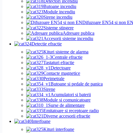
Detectori incendiu
Butoane incendiu
Module incendiu
Sirene incendiu
Difuzoare EN54 si non E
Sisteme stingere
Adresare publica
Accesorii sisteme incendiu
Detectie efractie
Kituri sisteme de alarma
Centrale efractie
Tastaturi efractie
Detectoare
Contacte magnetice
Perimetrale
Butoane si pedale de panica
Sirene
Acumulatori si baterii
Module si comunicatoare
Surse de alimentare
Emitatoare si receptoare radio
Diverse accesorii efractie
Interfoane
Kituri interfoane