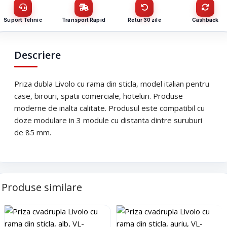
Nume / firmă
*
CUI
Suport Tehnic
Transport Rapid
Retur 30 zile
Cashback
Cantitate (bucăți)
Email
*
Descriere
Email
*
Priza dubla Livolo cu rama din sticla, model italian pentru
Telefon
*
case, birouri, spatii comerciale, hoteluri. Produse
moderne de inalta calitate. Produsul este compatibil cu
doze modulare in 3 module cu distanta dintre suruburi
Telefon
*
Mesaj (cantitate, termen, alte detalii)
de 85 mm.
Cerințele tale (proiect, buget, termen, alte produse)
Produse similare
Trimite solicitarea
Trimite solicitarea