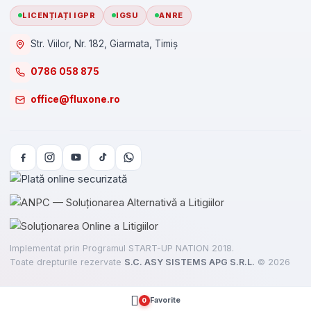
LICENȚIAȚI IGPR
IGSU
ANRE
Str. Viilor, Nr. 182, Giarmata, Timiș
0786 058 875
office@fluxone.ro
Implementat prin Programul START-UP NATION 2018.
Toate drepturile rezervate
S.C. ASY SISTEMS APG S.R.L.
©
2026
Favorite
0