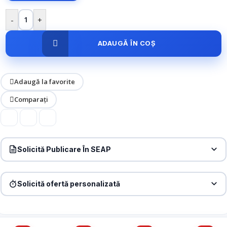
-
+
ADAUGĂ ÎN COȘ
Adaugă la favorite
Comparați
Solicită Publicare În SEAP
Produs:
Priza dubla italiana Livolo cu rama din sticla – standard
italian, gri, VL-C3C2CIT-15
Solicită ofertă personalizată
Denumire firmă / instituție
*
Produs:
Priza dubla italiana Livolo cu rama din sticla – standard
italian, gri, VL-C3C2CIT-15