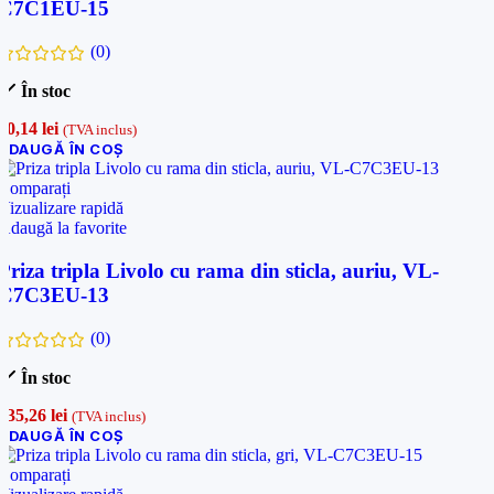
C7C1EU-15
(0)
În stoc
50,14
lei
(TVA inclus)
ADAUGĂ ÎN COȘ
Comparați
Vizualizare rapidă
Adaugă la favorite
Priza tripla Livolo cu rama din sticla, auriu, VL-
C7C3EU-13
(0)
În stoc
135,26
lei
(TVA inclus)
ADAUGĂ ÎN COȘ
Comparați