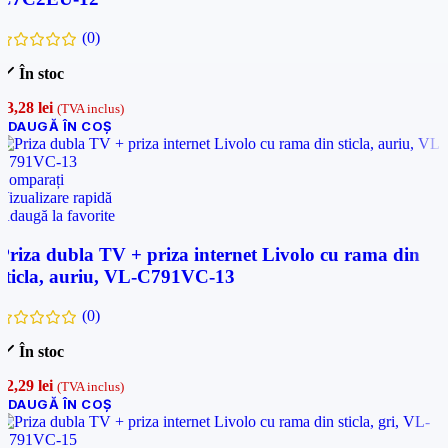
(0)
În stoc
93,28
lei
(TVA inclus)
ADAUGĂ ÎN COȘ
Comparați
Vizualizare rapidă
Adaugă la favorite
Priza dubla TV + priza internet Livolo cu rama din
sticla, auriu, VL-C791VC-13
(0)
În stoc
72,29
lei
(TVA inclus)
ADAUGĂ ÎN COȘ