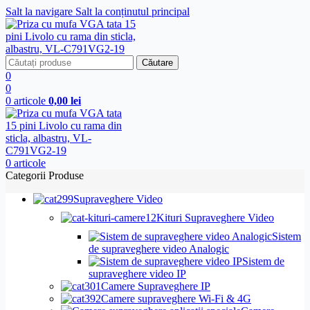
Salt la navigare
Salt la conținutul principal
Căutare
0
0
0
articole
0,00
lei
0
articole
Categorii Produse
Supraveghere Video
Kituri Supraveghere Video
Sistem
de supraveghere video Analogic
Sistem de
supraveghere video IP
Camere Supraveghere IP
Camere supraveghere Wi-Fi & 4G