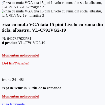
Priza cu mufa VGA tata 15 pini Livolo cu rama din
sticla, albastru, VL-C791VG2-19
AN:
6427827022581
od produs:
VL-C791VG2-19
Momentan indisponibil
53,64
lei
(TVA inclus)
Livrare: 24 - 48h
Drept de retur in 30 zile de la comanda
Momentan indisponibil
daugă la favorite