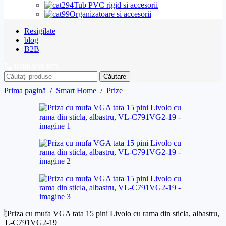
Tub PVC rigid si accesorii
Organizatoare si accesorii
Resigilate
blog
B2B
0786 058 875
Căutare
Prima pagină
/
Smart Home
/
Prize