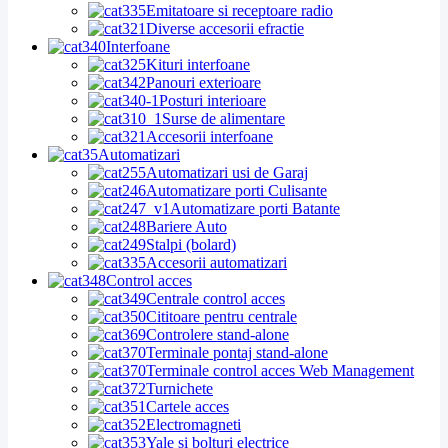
Emitatoare si receptoare radio
Diverse accesorii efractie
Interfoane
Kituri interfoane
Panouri exterioare
Posturi interioare
Surse de alimentare
Accesorii interfoane
Automatizari
Automatizari usi de Garaj
Automatizare porti Culisante
Automatizare porti Batante
Bariere Auto
Stalpi (bolard)
Accesorii automatizari
Control acces
Centrale control acces
Cititoare pentru centrale
Controlere stand-alone
Terminale pontaj stand-alone
Terminale control acces Web Management
Turnichete
Cartele acces
Electromagneti
Yale si bolturi electrice