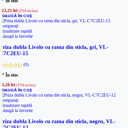
În stoc
212,21
lei
(TVA inclus)
ADAUGĂ ÎN COȘ
Comparați
Vizualizare rapidă
Adaugă la favorite
Priza dubla Livolo cu rama din sticla, gri, VL-
C7C2EU-15
(0)
În stoc
93,28
lei
(TVA inclus)
ADAUGĂ ÎN COȘ
Comparați
Vizualizare rapidă
Adaugă la favorite
Priza dubla Livolo cu rama din sticla, negru, VL-
C7C2EU-12