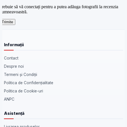
Trebuie să vă conectați pentru a putea adăuga fotografii la recenzia
dumneavoastră.
Informații
Contact
Despre noi
Termeni și Condiții
Politica de Confidențialitate
Politica de Cookie-uri
ANPC
Asistență
Livrarea produselor