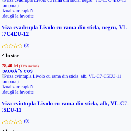
Comparați
Cerințele tale (proiect, buget, termen, alte produse)
Vizualizare rapidă
Adaugă la favorite
Priza cvadrupla Livolo cu rama din sticla, negru, VL-
Trimite solicitarea
C7C4EU-12
(0)
Trimite solicitarea
În stoc
178,40
lei
(TVA inclus)
ADAUGĂ ÎN COȘ
Comparați
Vizualizare rapidă
Adaugă la favorite
Priza cvintupla Livolo cu rama din sticla, alb, VL-C7-
C5EU-11
(0)