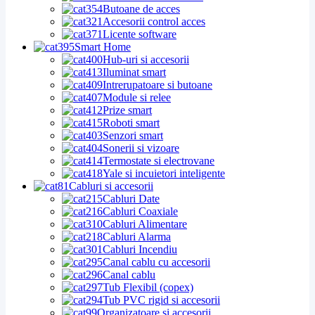
Butoane de acces
Accesorii control acces
Licente software
Smart Home
Hub-uri si accesorii
Iluminat smart
Intrerupatoare si butoane
Module si relee
Prize smart
Roboti smart
Senzori smart
Sonerii si vizoare
Termostate si electrovane
Yale si incuietori inteligente
Cabluri si accesorii
Cabluri Date
Cabluri Coaxiale
Cabluri Alimentare
Cabluri Alarma
Cabluri Incendiu
Canal cablu cu accesorii
Canal cablu
Tub Flexibil (copex)
Tub PVC rigid si accesorii
Organizatoare si accesorii