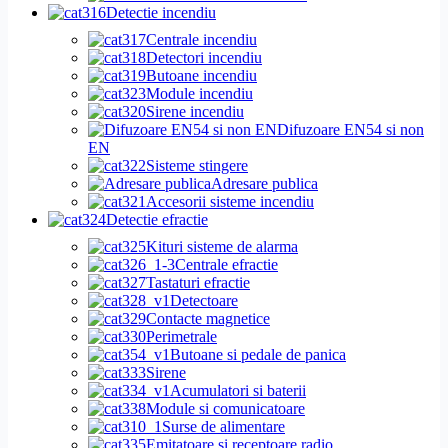
Detectie incendiu
Centrale incendiu
Detectori incendiu
Butoane incendiu
Module incendiu
Sirene incendiu
Difuzoare EN54 si non
EN
Sisteme stingere
Adresare publica
Accesorii sisteme incendiu
Detectie efractie
Kituri sisteme de alarma
Centrale efractie
Tastaturi efractie
Detectoare
Contacte magnetice
Perimetrale
Butoane si pedale de panica
Sirene
Acumulatori si baterii
Module si comunicatoare
Surse de alimentare
Emitatoare si receptoare radio