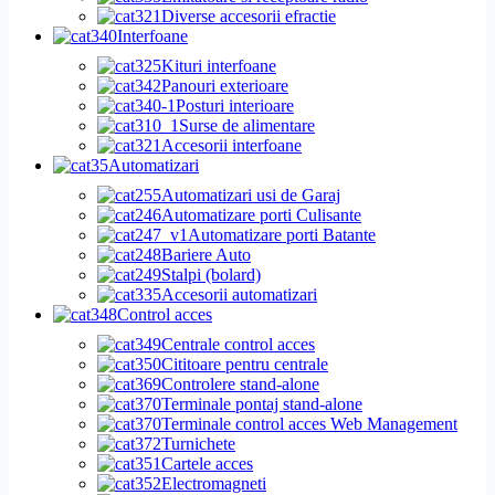
Diverse accesorii efractie
Interfoane
Kituri interfoane
Panouri exterioare
Posturi interioare
Surse de alimentare
Accesorii interfoane
Automatizari
Automatizari usi de Garaj
Automatizare porti Culisante
Automatizare porti Batante
Bariere Auto
Stalpi (bolard)
Accesorii automatizari
Control acces
Centrale control acces
Cititoare pentru centrale
Controlere stand-alone
Terminale pontaj stand-alone
Terminale control acces Web Management
Turnichete
Cartele acces
Electromagneti