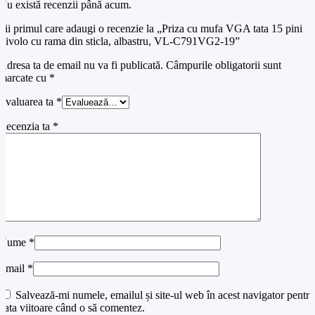
Nu există recenzii până acum.
Fii primul care adaugi o recenzie la „Priza cu mufa VGA tata 15 pini
Livolo cu rama din sticla, albastru, VL-C791VG2-19”
Adresa ta de email nu va fi publicată.
Câmpurile obligatorii sunt
marcate cu
*
Evaluarea ta
*
Recenzia ta
*
Nume
*
Email
*
Salvează-mi numele, emailul și site-ul web în acest navigator pentru
data viitoare când o să comentez.