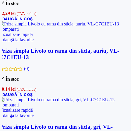
În stoc
72,29
lei
(TVA inclus)
ADAUGĂ ÎN COȘ
Comparați
Vizualizare rapidă
Adaugă la favorite
Priza simpla Livolo cu rama din sticla, auriu, VL-
C7C1EU-13
(0)
În stoc
50,14
lei
(TVA inclus)
ADAUGĂ ÎN COȘ
Comparați
Vizualizare rapidă
Adaugă la favorite
Priza simpla Livolo cu rama din sticla, gri, VL-