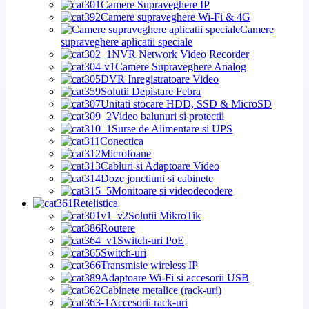
Camere Supraveghere IP
Camere supraveghere Wi-Fi & 4G
Camere
supraveghere aplicatii speciale
NVR Network Video Recorder
Camere Supraveghere Analog
DVR Inregistratoare Video
Solutii Depistare Febra
Unitati stocare HDD, SSD & MicroSD
Video balunuri si protectii
Surse de Alimentare si UPS
Conectica
Microfoane
Cabluri si Adaptoare Video
Doze jonctiuni si cabinete
Monitoare si videodecodere
Retelistica
Solutii MikroTik
Routere
Switch-uri PoE
Switch-uri
Transmisie wireless IP
Adaptoare Wi-Fi si accesorii USB
Cabinete metalice (rack-uri)
Accesorii rack-uri