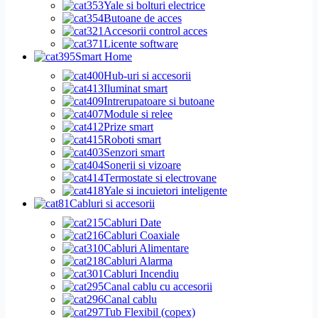
Yale si bolturi electrice
Butoane de acces
Accesorii control acces
Licente software
Smart Home
Hub-uri si accesorii
Iluminat smart
Intrerupatoare si butoane
Module si relee
Prize smart
Roboti smart
Senzori smart
Sonerii si vizoare
Termostate si electrovane
Yale si incuietori inteligente
Cabluri si accesorii
Cabluri Date
Cabluri Coaxiale
Cabluri Alimentare
Cabluri Alarma
Cabluri Incendiu
Canal cablu cu accesorii
Canal cablu
Tub Flexibil (copex)