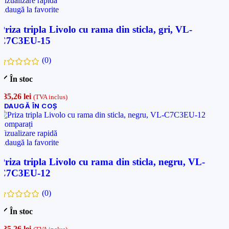
Vizualizare rapidă
Adaugă la favorite
Priza tripla Livolo cu rama din sticla, gri, VL-
C7C3EU-15
(0)
În stoc
135,26
lei
(TVA inclus)
ADAUGĂ ÎN COȘ
Comparați
Vizualizare rapidă
Adaugă la favorite
Priza tripla Livolo cu rama din sticla, negru, VL-
C7C3EU-12
(0)
În stoc
135,26
lei