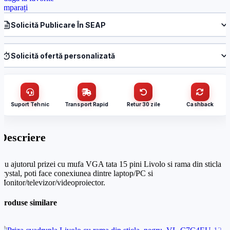
omparați
Solicită Publicare În SEAP
Produs:
Priza cu mufa VGA tata 15 pini Livolo cu rama din sticla,
albastru, VL-C791VG2-19
Solicită ofertă personalizată
Denumire firmă / instituție
*
Produs:
Priza cu mufa VGA tata 15 pini Livolo cu rama din sticla,
albastru, VL-C791VG2-19
Nume / firmă
*
CUI
Suport Tehnic
Transport Rapid
Retur 30 zile
Cashback
Cantitate (bucăți)
Descriere
Email
*
Cu ajutorul prizei cu mufa VGA tata 15 pini Livolo si rama din sticla
Email
*
crystal, poti face conexiunea dintre laptop/PC si
Telefon
*
Monitor/televizor/videoproiector.
Produse similare
Telefon
*
Mesaj (cantitate, termen, alte detalii)