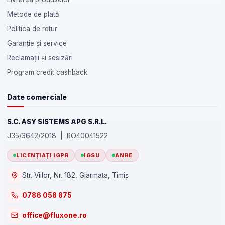
Metode de plată
Politica de retur
Garanție și service
Reclamații și sesizări
Program credit cashback
Date comerciale
S.C. ASY SISTEMS APG S.R.L.
J35/3642/2018 | RO40041522
LICENȚIAȚI IGPR
IGSU
ANRE
Str. Viilor, Nr. 182, Giarmata, Timiș
0786 058 875
office@fluxone.ro