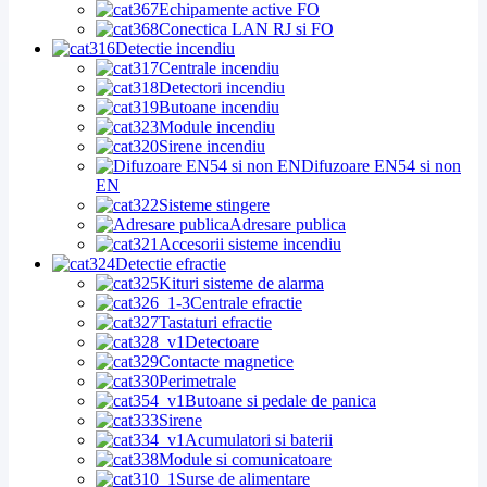
Echipamente active FO
Conectica LAN RJ si FO
Detectie incendiu
Centrale incendiu
Detectori incendiu
Butoane incendiu
Module incendiu
Sirene incendiu
Difuzoare EN54 si non
EN
Sisteme stingere
Adresare publica
Accesorii sisteme incendiu
Detectie efractie
Kituri sisteme de alarma
Centrale efractie
Tastaturi efractie
Detectoare
Contacte magnetice
Perimetrale
Butoane si pedale de panica
Sirene
Acumulatori si baterii
Module si comunicatoare
Surse de alimentare