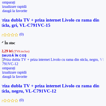
Comparați
Vizualizare rapidă
Adaugă la favorite
Priza dubla TV + priza internet Livolo cu rama din
sticla, gri, VL-C791VC-15
(0)
În stoc
72,29
lei
(TVA inclus)
ADAUGĂ ÎN COȘ
Comparați
Vizualizare rapidă
Adaugă la favorite
Priza dubla TV + priza internet Livolo cu rama din
sticla, negru, VL-C791VC-12
(0)