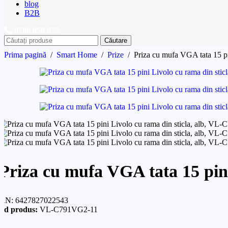
blog
B2B
0786 058 875
Căutare
Prima pagină
/
Smart Home
/
Prize
/
Priza cu mufa VGA tata 15 p
Priza cu mufa VGA tata 15 pin
AN:
6427827022543
od produs:
VL-C791VG2-11