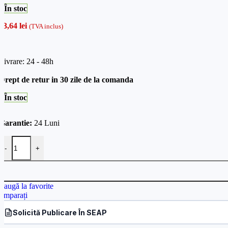
În stoc
53,64
lei
(TVA inclus)
Livrare: 24 - 48h
Drept de retur in 30 zile de la comanda
În stoc
Garantie:
24 Luni
Cantitate Priza cu mufa VGA tata 15 pini Livolo cu rama din sticla, 
-
+
daugă la favorite
omparați
Solicită Publicare În SEAP