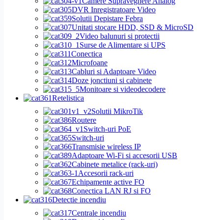
Camere Supraveghere Analog
DVR Inregistratoare Video
Solutii Depistare Febra
Unitati stocare HDD, SSD & MicroSD
Video balunuri si protectii
Surse de Alimentare si UPS
Conectica
Microfoane
Cabluri si Adaptoare Video
Doze jonctiuni si cabinete
Monitoare si videodecodere
Retelistica
Solutii MikroTik
Routere
Switch-uri PoE
Switch-uri
Transmisie wireless IP
Adaptoare Wi-Fi si accesorii USB
Cabinete metalice (rack-uri)
Accesorii rack-uri
Echipamente active FO
Conectica LAN RJ si FO
Detectie incendiu
Centrale incendiu