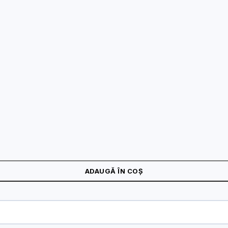
alb, VL-C791VG2-11
ADAUGĂ ÎN COȘ