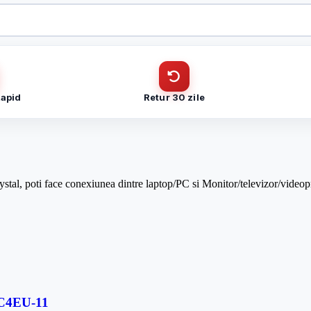
, VL-C791VG2-11
CUI
, VL-C791VG2-11
Cantitate (bucăți)
Telefon
*
Rapid
Retur 30 zile
Telefon
*
ystal, poti face conexiunea dintre laptop/PC si Monitor/televizor/videop
Trimite solicitarea
Trimite solicitarea
C7C4EU-11