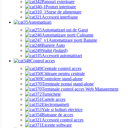
Panouri exterioare
Posturi interioare
Surse de alimentare
Accesorii interfoane
Automatizari
Automatizari usi de Garaj
Automatizare porti Culisante
Automatizare porti Batante
Bariere Auto
Stalpi (bolard)
Accesorii automatizari
Control acces
Centrale control acces
Cititoare pentru centrale
Controlere stand-alone
Terminale pontaj stand-alone
Terminale control acces Web Management
Turnichete
Cartele acces
Electromagneti
Yale si bolturi electrice
Butoane de acces
Accesorii control acces
Licente software