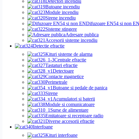
Detectori incendiu
Butoane incendiu
Module incendiu
Sirene incendiu
Difuzoare EN54 si non E
Sisteme stingere
Adresare publica
Accesorii sisteme incendiu
Detectie efractie
Kituri sisteme de alarma
Centrale efractie
Tastaturi efractie
Detectoare
Contacte magnetice
Perimetrale
Butoane si pedale de panica
Sirene
Acumulatori si baterii
Module si comunicatoare
Surse de alimentare
Emitatoare si receptoare radio
Diverse accesorii efractie
Interfoane
Kituri interfoane