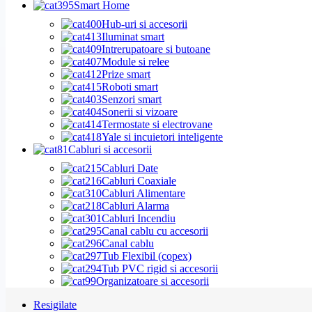
Smart Home
Hub-uri si accesorii
Iluminat smart
Intrerupatoare si butoane
Module si relee
Prize smart
Roboti smart
Senzori smart
Sonerii si vizoare
Termostate si electrovane
Yale si incuietori inteligente
Cabluri si accesorii
Cabluri Date
Cabluri Coaxiale
Cabluri Alimentare
Cabluri Alarma
Cabluri Incendiu
Canal cablu cu accesorii
Canal cablu
Tub Flexibil (copex)
Tub PVC rigid si accesorii
Organizatoare si accesorii
Resigilate