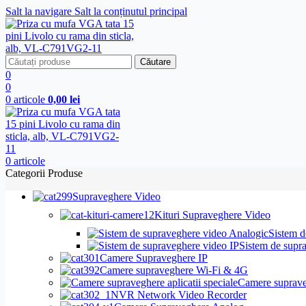
Salt la navigare
Salt la conținutul principal
Căutare
0
0
0
articole
0,00
lei
0
articole
Categorii Produse
Supraveghere Video
Kituri Supraveghere Video
Sistem d
Sistem de supr
Camere Supraveghere IP
Camere supraveghere Wi-Fi & 4G
Camere supraveg
NVR Network Video Recorder