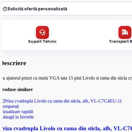
Produs:
Priza cu mufa VGA tata 15 pini Livolo cu rama din sticla, alb
Denumire firmă / instituție
*
Solicită ofertă personalizată
Produs:
Priza cu mufa VGA tata 15 pini Livolo cu rama din sticla, alb
Nume / firmă
*
Email
*
Suport Tehnic
Transport 
Email
*
Mesaj (cantitate, termen, alte detalii)
Descriere
Cerințele tale (proiect, buget, termen, alte produse)
Cu ajutorul prizei cu mufa VGA tata 15 pini Livolo si rama din sticla cr
Produse similare
Comparați
Vizualizare rapidă
Adaugă la favorite
Priza cvadrupla Livolo cu rama din sticla, alb, VL-