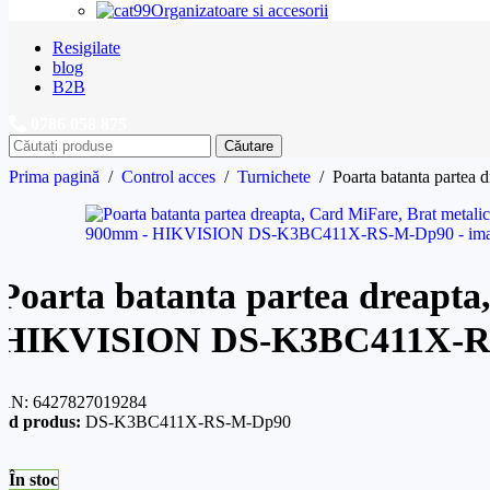
Organizatoare si accesorii
Resigilate
blog
B2B
0786 058 875
Căutare
Prima pagină
/
Control acces
/
Turnichete
/
Poarta batanta parte
Poarta batanta partea dreapta
HIKVISION DS-K3BC411X-R
AN:
6427827019284
od produs:
DS-K3BC411X-RS-M-Dp90
În stoc