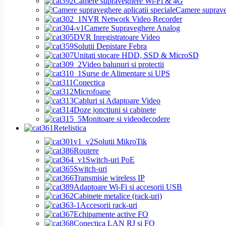
Camere supraveghere Wi-Fi & 4G
Camere supraveg
NVR Network Video Recorder
Camere Supraveghere Analog
DVR Inregistratoare Video
Solutii Depistare Febra
Unitati stocare HDD, SSD & MicroSD
Video balunuri si protectii
Surse de Alimentare si UPS
Conectica
Microfoane
Cabluri si Adaptoare Video
Doze jonctiuni si cabinete
Monitoare si videodecodere
Retelistica
Solutii MikroTik
Routere
Switch-uri PoE
Switch-uri
Transmisie wireless IP
Adaptoare Wi-Fi si accesorii USB
Cabinete metalice (rack-uri)
Accesorii rack-uri
Echipamente active FO
Conectica LAN RJ si FO