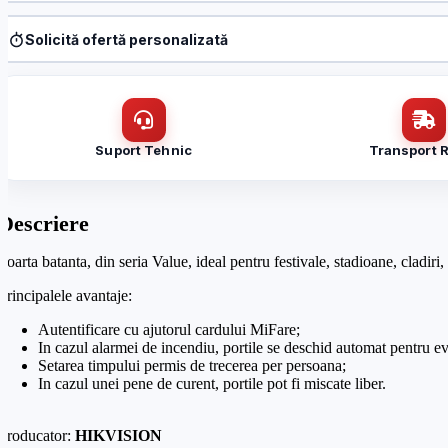
Produs:
Poarta batanta partea dreapta, Card MiFare, Brat metali
Denumire firmă / instituție
*
Solicită ofertă personalizată
Produs:
Poarta batanta partea dreapta, Card MiFare, Brat metali
Nume / firmă
*
Email
*
Suport Tehnic
Transport 
Email
*
Mesaj (cantitate, termen, alte detalii)
Descriere
Cerințele tale (proiect, buget, termen, alte produse)
Poarta batanta, din seria Value, ideal pentru festivale, stadioane, cladiri, 
Principalele avantaje:
Autentificare cu ajutorul cardului MiFare;
In cazul alarmei de incendiu, portile se deschid automat pentru e
Setarea timpului permis de trecerea per persoana;
In cazul unei pene de curent, portile pot fi miscate liber.
Producator:
HIKVISION