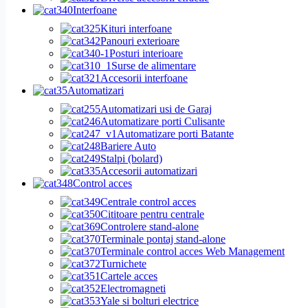
Interfoane
Kituri interfoane
Panouri exterioare
Posturi interioare
Surse de alimentare
Accesorii interfoane
Automatizari
Automatizari usi de Garaj
Automatizare porti Culisante
Automatizare porti Batante
Bariere Auto
Stalpi (bolard)
Accesorii automatizari
Control acces
Centrale control acces
Cititoare pentru centrale
Controlere stand-alone
Terminale pontaj stand-alone
Terminale control acces Web Management
Turnichete
Cartele acces
Electromagneti
Yale si bolturi electrice