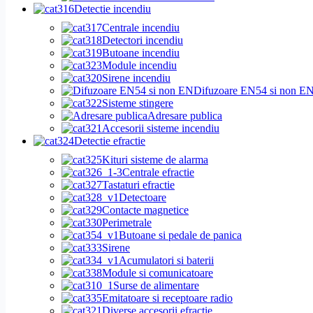
Detectie incendiu
Centrale incendiu
Detectori incendiu
Butoane incendiu
Module incendiu
Sirene incendiu
Difuzoare EN54 si non E
Sisteme stingere
Adresare publica
Accesorii sisteme incendiu
Detectie efractie
Kituri sisteme de alarma
Centrale efractie
Tastaturi efractie
Detectoare
Contacte magnetice
Perimetrale
Butoane si pedale de panica
Sirene
Acumulatori si baterii
Module si comunicatoare
Surse de alimentare
Emitatoare si receptoare radio
Diverse accesorii efractie