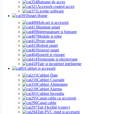
Butoane de acces
Accesorii control acces
Licente software
Smart Home
Hub-uri si accesorii
Iluminat smart
Intrerupatoare si butoane
Module si relee
Prize smart
Roboti smart
Senzori smart
Sonerii si vizoare
Termostate si electrovane
Yale si incuietori inteligente
Cabluri si accesorii
Cabluri Date
Cabluri Coaxiale
Cabluri Alimentare
Cabluri Alarma
Cabluri Incendiu
Canal cablu cu accesorii
Canal cablu
Tub Flexibil (copex)
Tub PVC rigid si accesorii