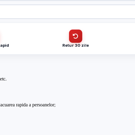
c, latime banda 900mm – HIKVISION DS-K3BC411X-RS-M-Dp90
CUI
c, latime banda 900mm – HIKVISION DS-K3BC411X-RS-M-Dp90
Cantitate (bucăți)
Telefon
*
Rapid
Retur 30 zile
Telefon
*
etc.
Trimite solicitarea
vacuarea rapida a persoanelor;
Trimite solicitarea