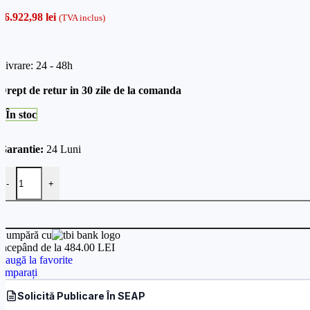
16.922,98
lei
(TVA inclus)
Livrare: 24 - 48h
Drept de retur in 30 zile de la comanda
În stoc
Garantie:
24 Luni
Cantitate Poarta batanta partea dreapta, Card MiFare, Brat metal
-
+
Cumpără cu
începând de la 484.00 LEI
daugă la favorite
omparați
Solicită Publicare În SEAP