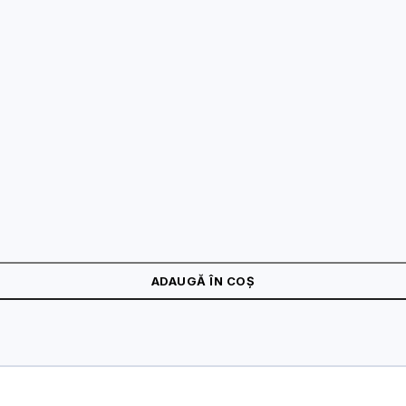
ic, latime banda 900mm - HIKVISION DS-K3BC411X-RS-M-Dp90
ADAUGĂ ÎN COȘ