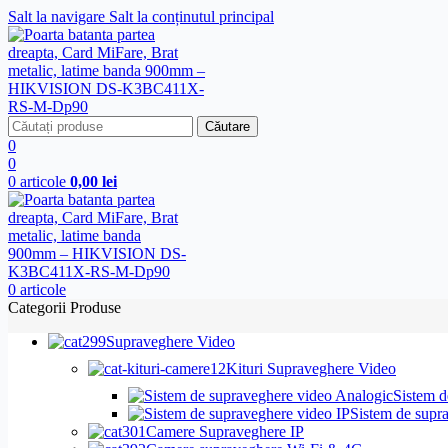
Salt la navigare
Salt la conținutul principal
Căutare
0
0
0
articole
0,00
lei
0
articole
Categorii Produse
Supraveghere Video
Kituri Supraveghere Video
Sistem d
Sistem de supr
Camere Supraveghere IP