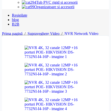
Tub PVC rigid si accesorii
Organizatoare si accesorii
Resigilate
blog
B2B
0786 058 875
Prima pagină
/
Supraveghere Video
/
NVR Network Video
Căutare
Recorder