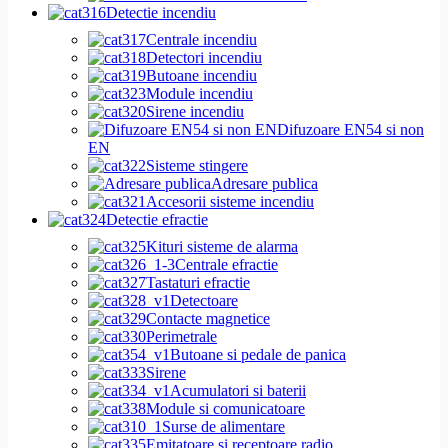
Detectie incendiu
Centrale incendiu
Detectori incendiu
Butoane incendiu
Module incendiu
Sirene incendiu
Difuzoare EN54 si non
EN
Sisteme stingere
Adresare publica
Accesorii sisteme incendiu
Detectie efractie
Kituri sisteme de alarma
Centrale efractie
Tastaturi efractie
Detectoare
Contacte magnetice
Perimetrale
Butoane si pedale de panica
Sirene
Acumulatori si baterii
Module si comunicatoare
Surse de alimentare
Emitatoare si receptoare radio