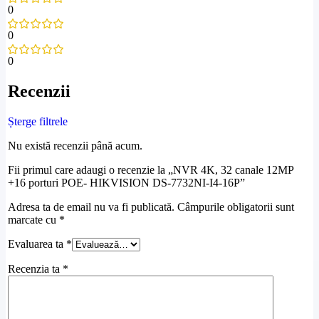
0
0
0
Recenzii
Șterge filtrele
Nu există recenzii până acum.
Fii primul care adaugi o recenzie la „NVR 4K, 32 canale 12MP
+16 porturi POE- HIKVISION DS-7732NI-I4-16P”
Adresa ta de email nu va fi publicată.
Câmpurile obligatorii sunt
marcate cu
*
Evaluarea ta
*
Recenzia ta
*