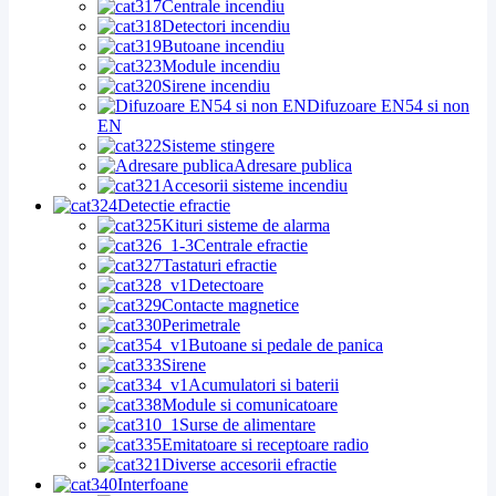
Centrale incendiu
Detectori incendiu
Butoane incendiu
Module incendiu
Sirene incendiu
Difuzoare EN54 si non
EN
Sisteme stingere
Adresare publica
Accesorii sisteme incendiu
Detectie efractie
Kituri sisteme de alarma
Centrale efractie
Tastaturi efractie
Detectoare
Contacte magnetice
Perimetrale
Butoane si pedale de panica
Sirene
Acumulatori si baterii
Module si comunicatoare
Surse de alimentare
Emitatoare si receptoare radio
Diverse accesorii efractie
Interfoane