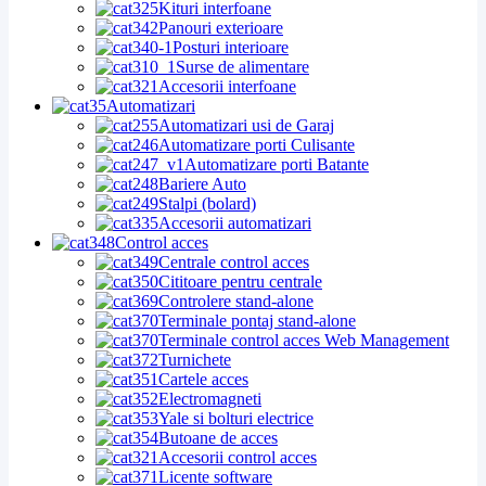
Kituri interfoane
Panouri exterioare
Posturi interioare
Surse de alimentare
Accesorii interfoane
Automatizari
Automatizari usi de Garaj
Automatizare porti Culisante
Automatizare porti Batante
Bariere Auto
Stalpi (bolard)
Accesorii automatizari
Control acces
Centrale control acces
Cititoare pentru centrale
Controlere stand-alone
Terminale pontaj stand-alone
Terminale control acces Web Management
Turnichete
Cartele acces
Electromagneti
Yale si bolturi electrice
Butoane de acces
Accesorii control acces
Licente software