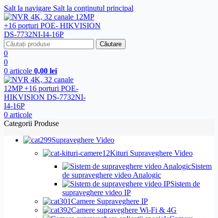
Salt la navigare
Salt la conținutul principal
Căutare
0
0
0
articole
0,00
lei
0
articole
Categorii Produse
Supraveghere Video
Kituri Supraveghere Video
Sistem
de supraveghere video Analogic
Sistem de
supraveghere video IP
Camere Supraveghere IP
Camere supraveghere Wi-Fi & 4G