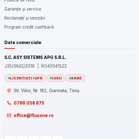
Politica de retur
Garanție și service
Reclamații și sesizări
Program credit cashback
Date comerciale
S.C. ASY SISTEMS APG S.R.L.
J35/3642/2018 | RO40041522
LICENȚIAȚI IGPR
IGSU
ANRE
Str. Viilor, Nr. 182, Giarmata, Timiș
0786 058 875
office@fluxone.ro