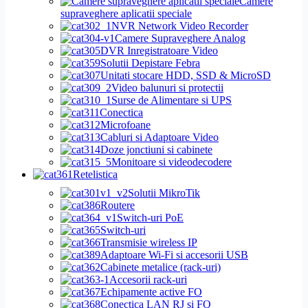
Camere
supraveghere aplicatii speciale
NVR Network Video Recorder
Camere Supraveghere Analog
DVR Inregistratoare Video
Solutii Depistare Febra
Unitati stocare HDD, SSD & MicroSD
Video balunuri si protectii
Surse de Alimentare si UPS
Conectica
Microfoane
Cabluri si Adaptoare Video
Doze jonctiuni si cabinete
Monitoare si videodecodere
Retelistica
Solutii MikroTik
Routere
Switch-uri PoE
Switch-uri
Transmisie wireless IP
Adaptoare Wi-Fi si accesorii USB
Cabinete metalice (rack-uri)
Accesorii rack-uri
Echipamente active FO
Conectica LAN RJ si FO