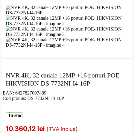
NVR 4K, 32 canale 12MP +16 porturi POE-
HIKVISION DS-7732NI-I4-16P
EAN:
6427827007489
Cod produs:
DS-7732NI-I4-16P
În stoc
10.360,12
lei
(TVA inclus)