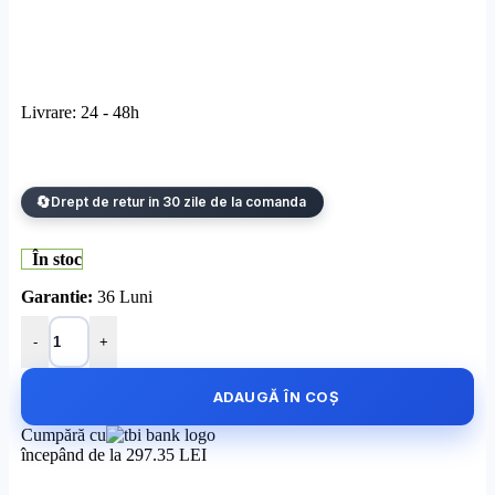
Livrare: 24 - 48h
Drept de retur in 30 zile de la comanda
În stoc
Garantie:
36 Luni
Cantitate NVR 4K, 32 canale 12MP +16 porturi POE- HIKVISIO
-
+
ADAUGĂ ÎN COȘ
Cumpără cu
începând de la 297.35 LEI