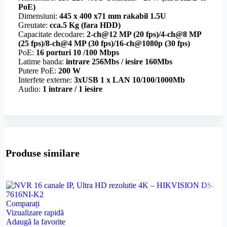
PoE)
Dimensiuni:
445 x 400 x71 mm rakabil 1.5U
Greutate:
cca.5 Kg (fara HDD)
Capacitate decodare:
2-ch@12 MP (20 fps)/4-ch@8 MP
(25 fps)/8-ch@4 MP (30 fps)/16-ch@1080p (30 fps)
PoE:
16 porturi 10 /100 Mbps
Latime banda:
intrare 256Mbs / iesire 160Mbs
Putere PoE:
200 W
Interfete externe:
3xUSB 1 x LAN 10/100/1000Mb
Audio:
1 intrare / 1 iesire
Produse similare
Comparați
Vizualizare rapidă
Adaugă la favorite