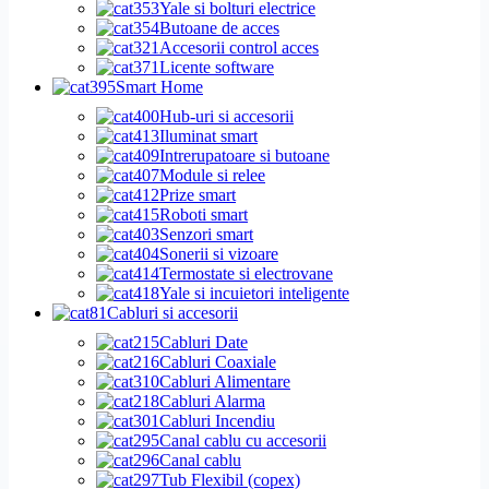
Yale si bolturi electrice
Butoane de acces
Accesorii control acces
Licente software
Smart Home
Hub-uri si accesorii
Iluminat smart
Intrerupatoare si butoane
Module si relee
Prize smart
Roboti smart
Senzori smart
Sonerii si vizoare
Termostate si electrovane
Yale si incuietori inteligente
Cabluri si accesorii
Cabluri Date
Cabluri Coaxiale
Cabluri Alimentare
Cabluri Alarma
Cabluri Incendiu
Canal cablu cu accesorii
Canal cablu
Tub Flexibil (copex)