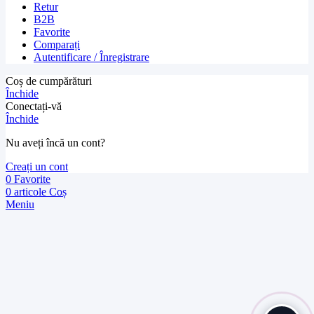
Retur
B2B
Favorite
Comparați
Autentificare / Înregistrare
Coș de cumpărături
Închide
Conectați-vă
Închide
Nu aveți încă un cont?
Creați un cont
0
Favorite
0
articole
Coș
Meniu