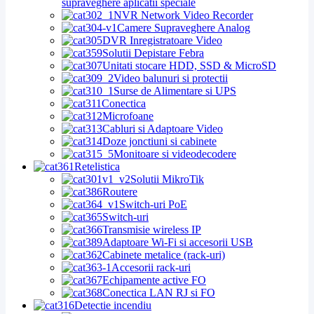
supraveghere aplicatii speciale
NVR Network Video Recorder
Camere Supraveghere Analog
DVR Inregistratoare Video
Solutii Depistare Febra
Unitati stocare HDD, SSD & MicroSD
Video balunuri si protectii
Surse de Alimentare si UPS
Conectica
Microfoane
Cabluri si Adaptoare Video
Doze jonctiuni si cabinete
Monitoare si videodecodere
Retelistica
Solutii MikroTik
Routere
Switch-uri PoE
Switch-uri
Transmisie wireless IP
Adaptoare Wi-Fi si accesorii USB
Cabinete metalice (rack-uri)
Accesorii rack-uri
Echipamente active FO
Conectica LAN RJ si FO
Detectie incendiu