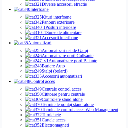
Diverse accesorii efractie
Interfoane
Kituri interfoane
Panouri exterioare
Posturi interioare
Surse de alimentare
Accesorii interfoane
Automatizari
Automatizari usi de Garaj
Automatizare porti Culisante
Automatizare porti Batante
Bariere Auto
Stalpi (bolard)
Accesorii automatizari
Control acces
Centrale control acces
Cititoare pentru centrale
Controlere stand-alone
Terminale pontaj stand-alone
Terminale control acces Web Management
Turnichete
Cartele acces
Electromagneti