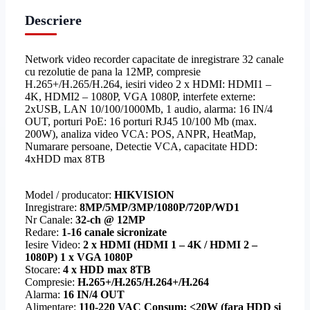
Descriere
Email
*
Telefon
*
Network video recorder capacitate de inregistrare 32 canale
cu rezolutie de pana la 12MP, compresie
Telefon
*
Mesaj (cantitate, termen, alte detalii)
H.265+/H.265/H.264, iesiri video 2 x HDMI: HDMI1 –
4K, HDMI2 – 1080P, VGA 1080P, interfete externe:
2xUSB, LAN 10/100/1000Mb, 1 audio, alarma: 16 IN/4
OUT, porturi PoE: 16 porturi RJ45 10/100 Mb (max.
Cerințele tale (proiect, buget, termen, alte produse)
200W), analiza video VCA: POS, ANPR, HeatMap,
Numarare persoane, Detectie VCA, capacitate HDD:
4xHDD max 8TB
Trimite solicitarea
Model / producator:
HIKVISION
Inregistrare:
8MP/5MP/3MP/1080P/720P/WD1
Trimite solicitarea
Nr Canale:
32-ch @ 12MP
Redare:
1-16 canale sicronizate
Iesire Video:
2 x HDMI (HDMI 1 – 4K / HDMI 2 –
1080P) 1 x VGA 1080P
Stocare:
4 x HDD max 8TB
Compresie:
H.265+/H.265/H.264+/H.264
Alarma:
16 IN/4 OUT
Alimentare:
110-220 VAC Consum: <20W (fara HDD si