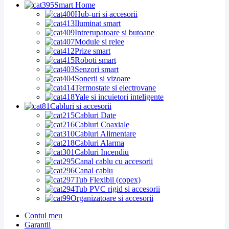
Smart Home
Hub-uri si accesorii
Iluminat smart
Intrerupatoare si butoane
Module si relee
Prize smart
Roboti smart
Senzori smart
Sonerii si vizoare
Termostate si electrovane
Yale si incuietori inteligente
Cabluri si accesorii
Cabluri Date
Cabluri Coaxiale
Cabluri Alimentare
Cabluri Alarma
Cabluri Incendiu
Canal cablu cu accesorii
Canal cablu
Tub Flexibil (copex)
Tub PVC rigid si accesorii
Organizatoare si accesorii
Contul meu
Garantii