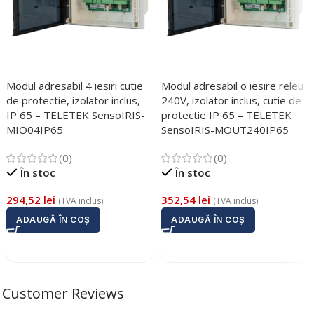
Modul adresabil 4 iesiri cutie
Modul adresabil o iesire releu
de protectie, izolator inclus,
240V, izolator inclus, cutie de
IP 65 – TELETEK SensoIRIS-
protectie IP 65 – TELETEK
MIO04IP65
SensoIRIS-MOUT240IP65
(0)
(0)
În stoc
În stoc
294,52
lei
352,54
lei
(TVA inclus)
(TVA inclus)
ADAUGĂ ÎN COȘ
ADAUGĂ ÎN COȘ
Customer Reviews