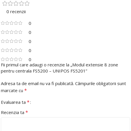
0 recenzii
0
0
0
0
0
Fii primul care adaugi o recenzie la „Modul extensie 8 zone
pentru centrala FS5200 – UNIPOS FS5201”
Adresa ta de email nu va fi publicată.
Câmpurile obligatorii sunt
*
marcate cu
*
Evaluarea ta
*
Recenzia ta