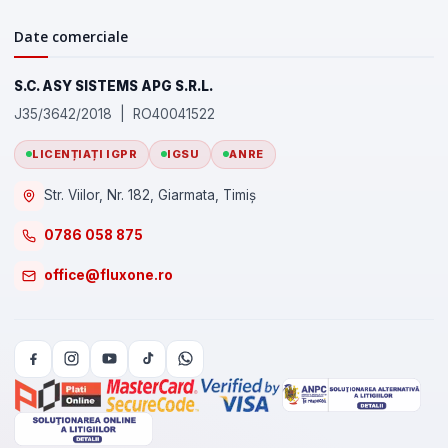
Date comerciale
S.C. ASY SISTEMS APG S.R.L.
J35/3642/2018 | RO40041522
LICENȚIAȚI IGPR
IGSU
ANRE
Str. Viilor, Nr. 182, Giarmata, Timiș
0786 058 875
office@fluxone.ro