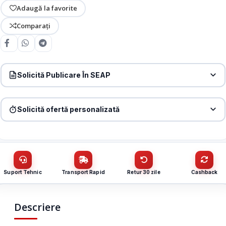
Adaugă la favorite
Comparați
Solicită Publicare În SEAP
Produs:
Modul extensie 8 zone pentru centrala FS5200 – UNIPOS
FS5201
Solicită ofertă personalizată
Denumire firmă / instituție
*
Produs:
Modul extensie 8 zone pentru centrala FS5200 – UNIPOS
FS5201
Nume / firmă
*
CUI
Suport Tehnic
Transport Rapid
Retur 30 zile
Cashback
Cantitate (bucăți)
Email
*
Descriere