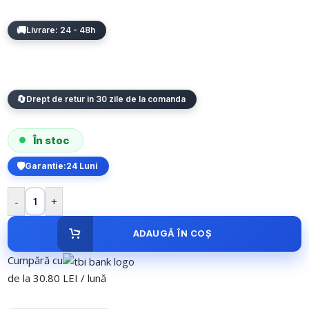
Livrare: 24 - 48h
Drept de retur in 30 zile de la comanda
În stoc
Garantie:
24 Luni
-
+
ADAUGĂ ÎN COȘ
Cumpără cu
de la 30.80 LEI / lună