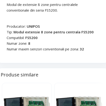
Email
*
Modul de extensie 8 zone pentru centralele
Telefon
*
conventionale din seria FS5200.
Telefon
*
Mesaj (cantitate, termen, alte detalii)
Producator:
UNIPOS
Tip:
Modul extensie 8 zone pentru centrala FS5200
Compatibil:
FS5200
Cerințele tale (proiect, buget, termen, alte produse)
Numar zone:
8
Numar maxim senzori conventionali pe zona:
32
Trimite solicitarea
Trimite solicitarea
Produse similare