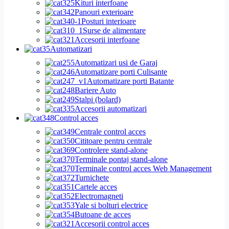
Kituri interfoane
Panouri exterioare
Posturi interioare
Surse de alimentare
Accesorii interfoane
Automatizari
Automatizari usi de Garaj
Automatizare porti Culisante
Automatizare porti Batante
Bariere Auto
Stalpi (bolard)
Accesorii automatizari
Control acces
Centrale control acces
Cititoare pentru centrale
Controlere stand-alone
Terminale pontaj stand-alone
Terminale control acces Web Management
Turnichete
Cartele acces
Electromagneti
Yale si bolturi electrice
Butoane de acces
Accesorii control acces