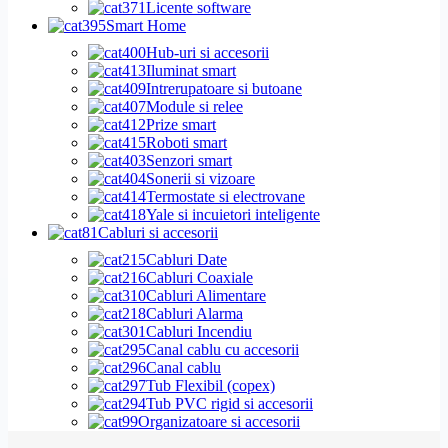
Licente software
Smart Home
Hub-uri si accesorii
Iluminat smart
Intrerupatoare si butoane
Module si relee
Prize smart
Roboti smart
Senzori smart
Sonerii si vizoare
Termostate si electrovane
Yale si incuietori inteligente
Cabluri si accesorii
Cabluri Date
Cabluri Coaxiale
Cabluri Alimentare
Cabluri Alarma
Cabluri Incendiu
Canal cablu cu accesorii
Canal cablu
Tub Flexibil (copex)
Tub PVC rigid si accesorii
Organizatoare si accesorii