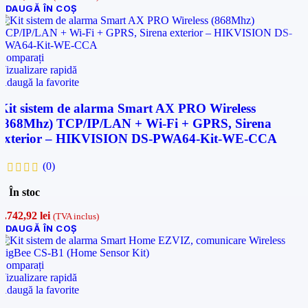
ADAUGĂ ÎN COȘ
Comparați
Vizualizare rapidă
Adaugă la favorite
Kit sistem de alarma Smart AX PRO Wireless
(868Mhz) TCP/IP/LAN + Wi-Fi + GPRS, Sirena
exterior – HIKVISION DS-PWA64-Kit-WE-CCA
(0)
În stoc
1.742,92
lei
(TVA inclus)
ADAUGĂ ÎN COȘ
Comparați
Vizualizare rapidă
Adaugă la favorite