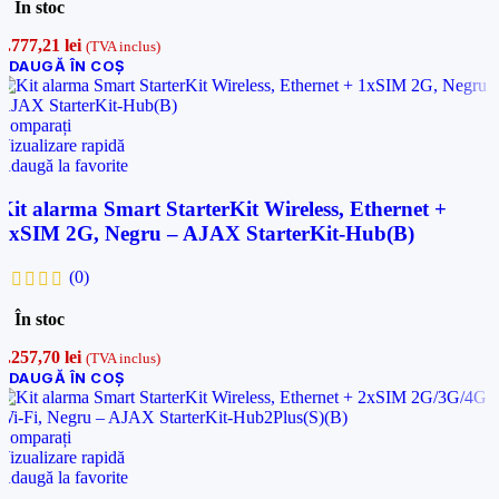
În stoc
1.777,21
lei
(TVA inclus)
ADAUGĂ ÎN COȘ
Comparați
Vizualizare rapidă
Adaugă la favorite
Kit alarma Smart StarterKit Wireless, Ethernet +
1xSIM 2G, Negru – AJAX StarterKit-Hub(B)
(0)
În stoc
3.257,70
lei
(TVA inclus)
ADAUGĂ ÎN COȘ
Comparați
Vizualizare rapidă
Adaugă la favorite