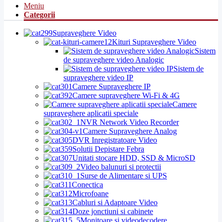
Meniu
Categorii
Supraveghere Video
Kituri Supraveghere Video
Sistem
de supraveghere video Analogic
Sistem de
supraveghere video IP
Camere Supraveghere IP
Camere supraveghere Wi-Fi & 4G
Camere
supraveghere aplicatii speciale
NVR Network Video Recorder
Camere Supraveghere Analog
DVR Inregistratoare Video
Solutii Depistare Febra
Unitati stocare HDD, SSD & MicroSD
Video balunuri si protectii
Surse de Alimentare si UPS
Conectica
Microfoane
Cabluri si Adaptoare Video
Doze jonctiuni si cabinete
Monitoare si videodecodere