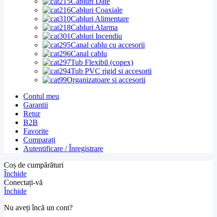
Cabluri Date
Cabluri Coaxiale
Cabluri Alimentare
Cabluri Alarma
Cabluri Incendiu
Canal cablu cu accesorii
Canal cablu
Tub Flexibil (copex)
Tub PVC rigid si accesorii
Organizatoare si accesorii
Contul meu
Garantii
Retur
B2B
Favorite
Comparați
Autentificare / Înregistrare
Coș de cumpărături
Închide
Conectați-vă
Închide
Nu aveți încă un cont?