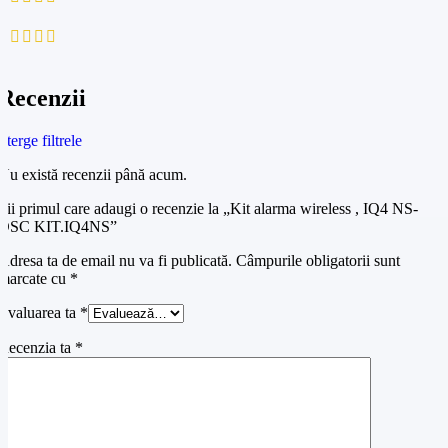
0
0
Recenzii
Șterge filtrele
Nu există recenzii până acum.
Fii primul care adaugi o recenzie la „Kit alarma wireless , IQ4 NS-
DSC KIT.IQ4NS”
Adresa ta de email nu va fi publicată.
Câmpurile obligatorii sunt
marcate cu
*
Evaluarea ta
*
Recenzia ta
*