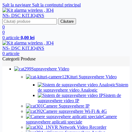
Salt la navigare
Salt la conținutul principal
Căutare
0
0
0
articole
0,00
lei
0
articole
Categorii Produse
Supraveghere Video
Kituri Supraveghere Video
Sistem
de supraveghere video Analogic
Sistem de
supraveghere video IP
Camere Supraveghere IP
Camere supraveghere Wi-Fi & 4G
Camere
supraveghere aplicatii speciale
NVR Network Video Recorder