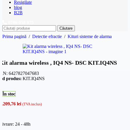
Resigilate
blog
B2B
0786 058 875
Căutare
Prima pagină
/
Detectie efractie
/
Kituri sisteme de alarma
Kit alarma wireless , IQ4 NS- DSC KIT.IQ4NS
AN:
6427827047683
od produs:
KIT.IQ4NS
În stoc
2.209,76
lei
(TVA inclus)
Livrare: 24 - 48h