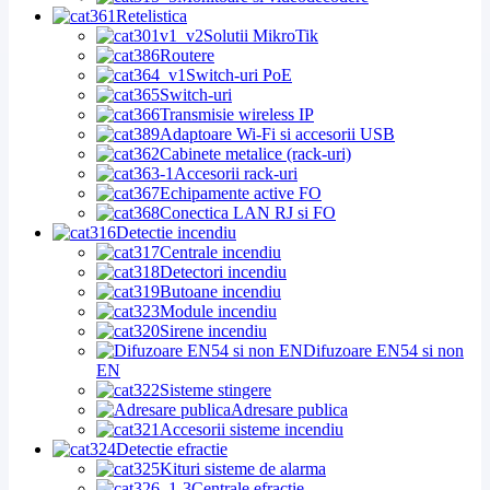
Retelistica
Solutii MikroTik
Routere
Switch-uri PoE
Switch-uri
Transmisie wireless IP
Adaptoare Wi-Fi si accesorii USB
Cabinete metalice (rack-uri)
Accesorii rack-uri
Echipamente active FO
Conectica LAN RJ si FO
Detectie incendiu
Centrale incendiu
Detectori incendiu
Butoane incendiu
Module incendiu
Sirene incendiu
Difuzoare EN54 si non
EN
Sisteme stingere
Adresare publica
Accesorii sisteme incendiu
Detectie efractie
Kituri sisteme de alarma
Centrale efractie