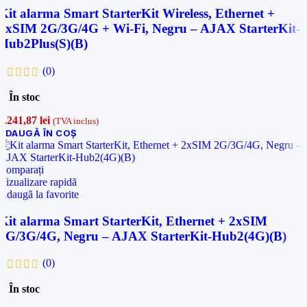
Kit alarma Smart StarterKit Wireless, Ethernet +
2xSIM 2G/3G/4G + Wi-Fi, Negru – AJAX StarterKit-
Hub2Plus(S)(B)
(0)
În stoc
3.241,87
lei
(TVA inclus)
ADAUGĂ ÎN COȘ
Comparați
Vizualizare rapidă
Adaugă la favorite
Kit alarma Smart StarterKit, Ethernet + 2xSIM
2G/3G/4G, Negru – AJAX StarterKit-Hub2(4G)(B)
(0)
În stoc