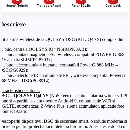
Suport Tehnic
Transport Rapid
Retur 30 zile
Cashback
Cantitate (bucăți)
Email
*
Descriere
Email
*
Kit alarma wireless de la QOLSYS-DSC
(KIT.IQ4NS) compus din:
Telefon
*
-1 buc. centrala QOLSYS IQ4 NS(IQPK3AB);
– 1 buc. contact magnetic DSC wireless, compatibil POWER G 868
MHz, extraSLIM(PG8303) ;
Telefon
*
Mesaj (cantitate, termen, alte detalii)
– 1 buc. telecomanda 4 butoane, compatibil PowerG 868 MHz –
DSC(PG8929);
– 1 buc. detector PIR cu imunitate PET, wireless compatibil PowerG
868 MHz – DSC(PG8914);
Cerințele tale (proiect, buget, termen, alte produse)
Caracteristici centrala:
DSC – QOLSYS IQ4 NS
(NoScreen) – centrala alarma wireless 128
Trimite solicitarea
zone si 4 partitii, sistem operare Android 9, comunicatie WiFi si
4G/LTE, automatizari Z-Wave Plus, sirena acumulator, aplicatie free
Connect Alarm.
Trimite solicitarea
Descoperiti dispozitivul
DSC
de securitate smart, o solutie moderna si
eficienta pentru protectia locuintelor si birourilor. Acesta este dotat cu