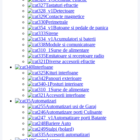
Tastaturi efractie
Detectoare
Contacte magnetice
Perimetrale
Butoane si pedale de panica
Sirene
Acumulatori si baterii
Module si comunicatoare
Surse de alimentare
Emitatoare si receptoare radio
Diverse accesorii efractie
Interfoane
Kituri interfoane
Panouri exterioare
Posturi interioare
Surse de alimentare
Accesorii interfoane
Automatizari
Automatizari usi de Garaj
Automatizare porti Culisante
Automatizare porti Batante
Bariere Auto
Stalpi (bolard)
Accesorii automatizari