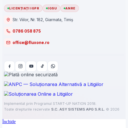
LICENȚIAȚI IGPR
IGSU
ANRE
Str. Viilor, Nr. 182, Giarmata, Timiș
0786 058 875
office@fluxone.ro
Implementat prin Programul START-UP NATION 2018.
Toate drepturile rezervate
S.C. ASY SISTEMS APG S.R.L.
©
2026
Închide