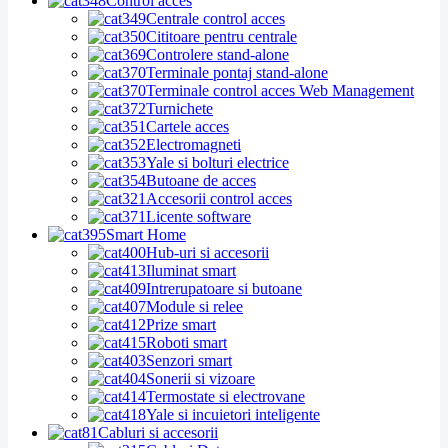
Control acces
Centrale control acces
Cititoare pentru centrale
Controlere stand-alone
Terminale pontaj stand-alone
Terminale control acces Web Management
Turnichete
Cartele acces
Electromagneti
Yale si bolturi electrice
Butoane de acces
Accesorii control acces
Licente software
Smart Home
Hub-uri si accesorii
Iluminat smart
Intrerupatoare si butoane
Module si relee
Prize smart
Roboti smart
Senzori smart
Sonerii si vizoare
Termostate si electrovane
Yale si incuietori inteligente
Cabluri si accesorii