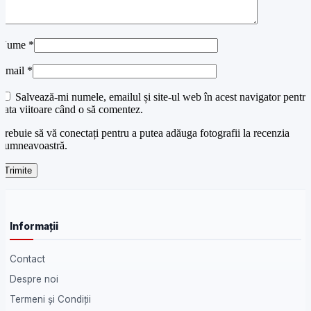
Nume
*
Email
*
Salvează-mi numele, emailul și site-ul web în acest navigator pentru
data viitoare când o să comentez.
Trebuie să vă conectați pentru a putea adăuga fotografii la recenzia
dumneavoastră.
Informații
Contact
Despre noi
Termeni și Condiții