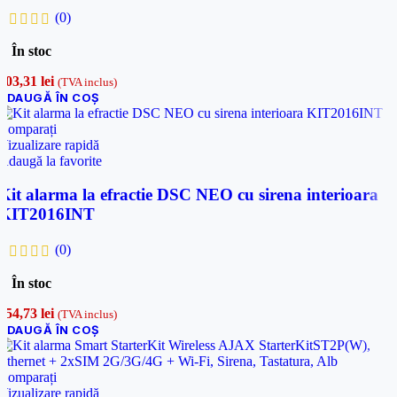
(0)
În stoc
703,31
lei
(TVA inclus)
ADAUGĂ ÎN COȘ
Comparați
Vizualizare rapidă
Adaugă la favorite
Kit alarma la efractie DSC NEO cu sirena interioara
KIT2016INT
(0)
În stoc
754,73
lei
(TVA inclus)
ADAUGĂ ÎN COȘ
Comparați
Vizualizare rapidă