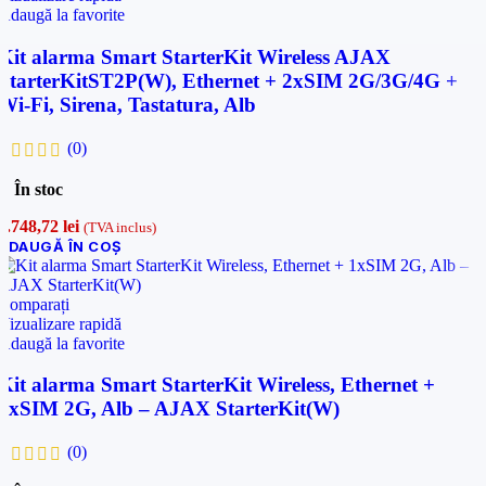
Adaugă la favorite
Kit alarma Smart StarterKit Wireless AJAX
StarterKitST2P(W), Ethernet + 2xSIM 2G/3G/4G +
Wi-Fi, Sirena, Tastatura, Alb
(0)
În stoc
3.748,72
lei
(TVA inclus)
ADAUGĂ ÎN COȘ
Comparați
Vizualizare rapidă
Adaugă la favorite
Kit alarma Smart StarterKit Wireless, Ethernet +
1xSIM 2G, Alb – AJAX StarterKit(W)
(0)