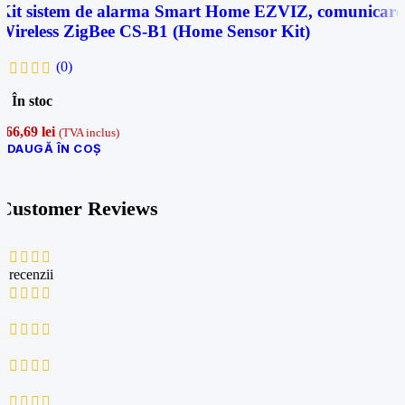
Kit sistem de alarma Smart Home EZVIZ, comunicare
Wireless ZigBee CS-B1 (Home Sensor Kit)
(0)
În stoc
766,69
lei
(TVA inclus)
ADAUGĂ ÎN COȘ
Customer Reviews
0 recenzii
0
0
0