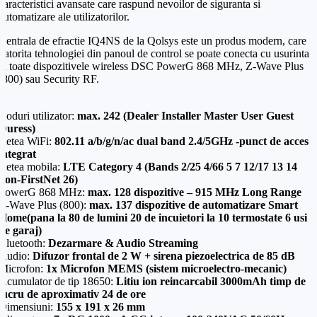
caracteristici avansate care raspund nevoilor de siguranta si
automatizare ale utilizatorilor.
Centrala de efractie IQ4NS de la Qolsys este un produs modern, care
datorita tehnologiei din panoul de control se poate conecta cu usurinta
la toate dispozitivele wireless DSC PowerG 868 MHz, Z-Wave Plus
(800) sau Security RF.
Coduri utilizator:
max. 242 (Dealer Installer Master User Guest
Duress)
Retea WiFi:
802.11 a/b/g/n/ac dual band 2.4/5GHz -punct de acces
integrat
Retea mobila:
LTE Category 4 (Bands 2/25 4/66 5 7 12/17 13 14
non-FirstNet 26)
PowerG 868 MHz:
max. 128 dispozitive – 915 MHz Long Range
Z-Wave Plus (800):
max. 137 dispozitive de automatizare Smart
Home(pana la 80 de lumini 20 de incuietori la 10 termostate 6 usi
de garaj)
Bluetooth:
Dezarmare & Audio Streaming
Audio:
Difuzor frontal de 2 W + sirena piezoelectrica de 85 dB
Microfon:
1x Microfon MEMS (sistem microelectro-mecanic)
Acumulator de tip 18650:
Litiu ion reincarcabil 3000mAh timp de
lucru de aproximativ 24 de ore
Dimensiuni:
155 x 191 x 26 mm