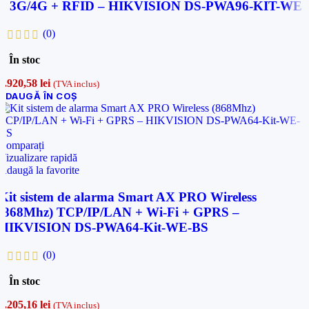
+ 3G/4G + RFID – HIKVISION DS-PWA96-KIT-WE
(0)
În stoc
1.920,58
lei
(TVA inclus)
ADAUGĂ ÎN COȘ
Comparați
Vizualizare rapidă
Adaugă la favorite
Kit sistem de alarma Smart AX PRO Wireless
(868Mhz) TCP/IP/LAN + Wi-Fi + GPRS –
HIKVISION DS-PWA64-Kit-WE-BS
(0)
În stoc
1.205,16
lei
(TVA inclus)