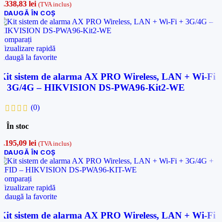
4.338,83
lei
(TVA inclus)
ADAUGĂ ÎN COȘ
Comparați
Vizualizare rapidă
Adaugă la favorite
Kit sistem de alarma AX PRO Wireless, LAN + Wi-Fi
+ 3G/4G – HIKVISION DS-PWA96-Kit2-WE
(0)
În stoc
3.195,09
lei
(TVA inclus)
ADAUGĂ ÎN COȘ
Comparați
Vizualizare rapidă
Adaugă la favorite
Kit sistem de alarma AX PRO Wireless, LAN + Wi-Fi