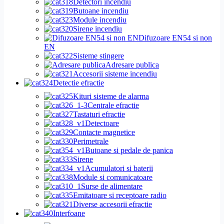
Detectori incendiu
Butoane incendiu
Module incendiu
Sirene incendiu
Difuzoare EN54 si non
EN
Sisteme stingere
Adresare publica
Accesorii sisteme incendiu
Detectie efractie
Kituri sisteme de alarma
Centrale efractie
Tastaturi efractie
Detectoare
Contacte magnetice
Perimetrale
Butoane si pedale de panica
Sirene
Acumulatori si baterii
Module si comunicatoare
Surse de alimentare
Emitatoare si receptoare radio
Diverse accesorii efractie
Interfoane