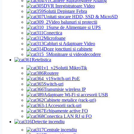
Camere Supraveghere Analog
DVR Inregistratoare Video
Solutii Depistare Febra
Unitati stocare HDD, SSD & MicroSD
Video balunuri si protectii
Surse de Alimentare si UPS
Conectica
Microfoane
Cabluri si Adaptoare Video
Doze jonctiuni si cabinete
Monitoare si videodecodere
Retelistica
Solutii MikroTik
Routere
Switch-uri PoE
Switch-uri
Transmisie wireless IP
Adaptoare Wi-Fi si accesorii USB
Cabinete metalice (rack-uri)
Accesorii rack-uri
Echipamente active FO
Conectica LAN RJ si FO
Detectie incendiu
Centrale incendiu