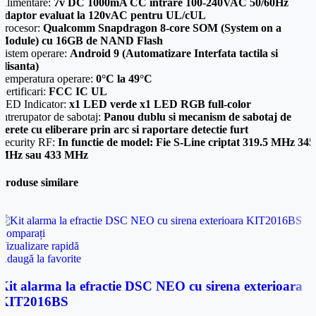
Alimentare:
7v DC 1000mA CC intrare 100-240VAC 50/60Hz
adaptor evaluat la 120vAC pentru UL/cUL
Procesor:
Qualcomm Snapdragon 8-core SOM (System on a
Module) cu 16GB de NAND Flash
Sistem operare:
Android 9 (Automatizare Interfata tactila si
glisanta)
Temperatura operare:
0°C la 49°C
Certificari:
FCC IC UL
LED Indicator:
x1 LED verde x1 LED RGB full-color
Intrerupator de sabotaj:
Panou dublu si mecanism de sabotaj de
perete cu eliberare prin arc si raportare detectie furt
Security RF:
In functie de model: Fie S-Line criptat 319.5 MHz 345
MHz sau 433 MHz
Produse similare
Comparați
Vizualizare rapidă
Adaugă la favorite
Kit alarma la efractie DSC NEO cu sirena exterioara
KIT2016BS