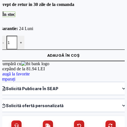
Drept de retur in 30 zile de la comanda
În stoc
Garantie:
24 Luni
Cantitate Kit alarma wireless , IQ4 NS- DSC KIT.IQ4NS
-
+
ADAUGĂ ÎN COȘ
Cumpără cu
începând de la 81.94 LEI
daugă la favorite
omparați
Solicită Publicare În SEAP
Produs:
Kit alarma wireless , IQ4 NS- DSC KIT.IQ4NS
Denumire firmă / instituție
*
Solicită ofertă personalizată
Produs:
Kit alarma wireless , IQ4 NS- DSC KIT.IQ4NS
Nume / firmă
*
CUI