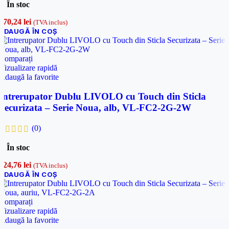
În stoc
170,24
lei
(TVA inclus)
ADAUGĂ ÎN COȘ
Comparați
Vizualizare rapidă
Adaugă la favorite
Intrerupator Dublu LIVOLO cu Touch din Sticla
Securizata – Serie Noua, alb, VL-FC2-2G-2W
(0)
În stoc
124,76
lei
(TVA inclus)
ADAUGĂ ÎN COȘ
Comparați
Vizualizare rapidă
Adaugă la favorite