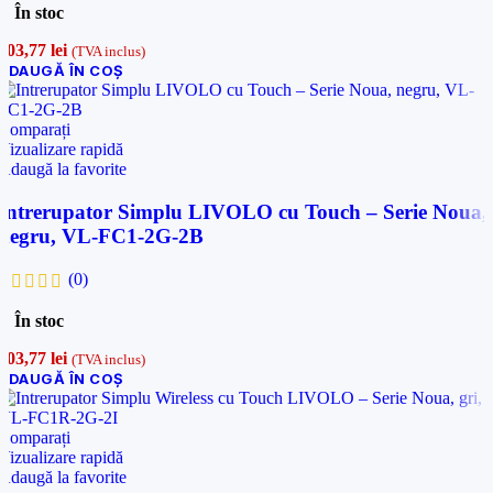
În stoc
103,77
lei
(TVA inclus)
ADAUGĂ ÎN COȘ
Comparați
Vizualizare rapidă
Adaugă la favorite
Intrerupator Simplu LIVOLO cu Touch – Serie Noua,
negru, VL-FC1-2G-2B
(0)
În stoc
103,77
lei
(TVA inclus)
ADAUGĂ ÎN COȘ
Comparați
Vizualizare rapidă
Adaugă la favorite