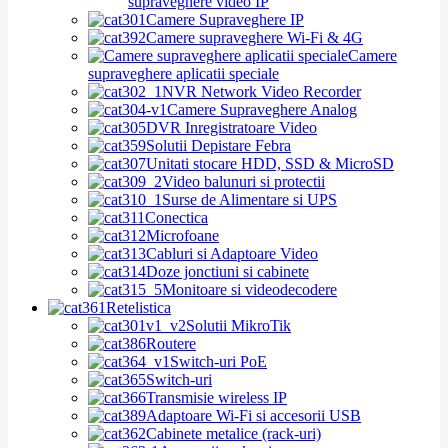
supraveghere video IP
Camere Supraveghere IP
Camere supraveghere Wi-Fi & 4G
Camere
supraveghere aplicatii speciale
NVR Network Video Recorder
Camere Supraveghere Analog
DVR Inregistratoare Video
Solutii Depistare Febra
Unitati stocare HDD, SSD & MicroSD
Video balunuri si protectii
Surse de Alimentare si UPS
Conectica
Microfoane
Cabluri si Adaptoare Video
Doze jonctiuni si cabinete
Monitoare si videodecodere
Retelistica
Solutii MikroTik
Routere
Switch-uri PoE
Switch-uri
Transmisie wireless IP
Adaptoare Wi-Fi si accesorii USB
Cabinete metalice (rack-uri)