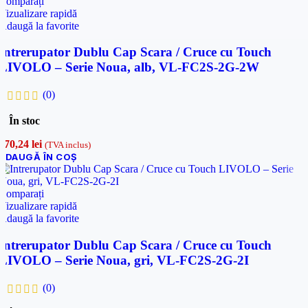
Comparați
Vizualizare rapidă
Adaugă la favorite
Intrerupator Dublu Cap Scara / Cruce cu Touch
LIVOLO – Serie Noua, alb, VL-FC2S-2G-2W
(0)
În stoc
170,24
lei
(TVA inclus)
ADAUGĂ ÎN COȘ
Comparați
Vizualizare rapidă
Adaugă la favorite
Intrerupator Dublu Cap Scara / Cruce cu Touch
LIVOLO – Serie Noua, gri, VL-FC2S-2G-2I
(0)