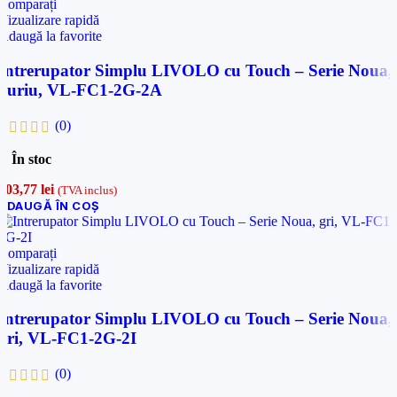
Comparați
Vizualizare rapidă
Adaugă la favorite
Intrerupator Simplu LIVOLO cu Touch – Serie Noua,
auriu, VL-FC1-2G-2A
(0)
În stoc
103,77
lei
(TVA inclus)
ADAUGĂ ÎN COȘ
Comparați
Vizualizare rapidă
Adaugă la favorite
Intrerupator Simplu LIVOLO cu Touch – Serie Noua,
gri, VL-FC1-2G-2I
(0)