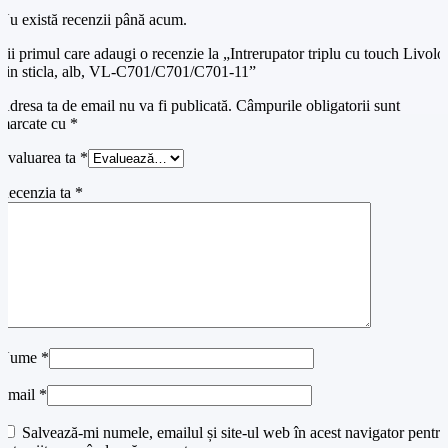
Nu există recenzii până acum.
Fii primul care adaugi o recenzie la „Intrerupator triplu cu touch Livolo
din sticla, alb, VL-C701/C701/C701-11”
Adresa ta de email nu va fi publicată.
Câmpurile obligatorii sunt
marcate cu
*
Evaluarea ta
*
Recenzia ta
*
Nume
*
Email
*
Salvează-mi numele, emailul și site-ul web în acest navigator pentru