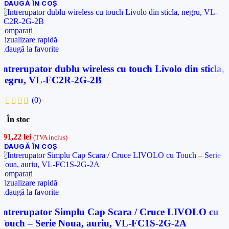
ADAUGĂ ÎN COȘ
Comparați
Vizualizare rapidă
Adaugă la favorite
Intrerupator dublu wireless cu touch Livolo din sticla,
negru, VL-FC2R-2G-2B
(0)
În stoc
191,22
lei
(TVA inclus)
ADAUGĂ ÎN COȘ
Comparați
Vizualizare rapidă
Adaugă la favorite
Intrerupator Simplu Cap Scara / Cruce LIVOLO cu
Touch – Serie Noua, auriu, VL-FC1S-2G-2A