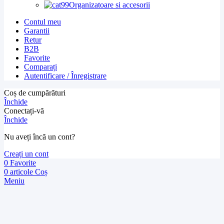
Organizatoare si accesorii
Contul meu
Garantii
Retur
B2B
Favorite
Comparați
Autentificare / Înregistrare
Coș de cumpărături
Închide
Conectați-vă
Închide
Nu aveți încă un cont?
Creați un cont
0
Favorite
0
articole
Coș
Meniu