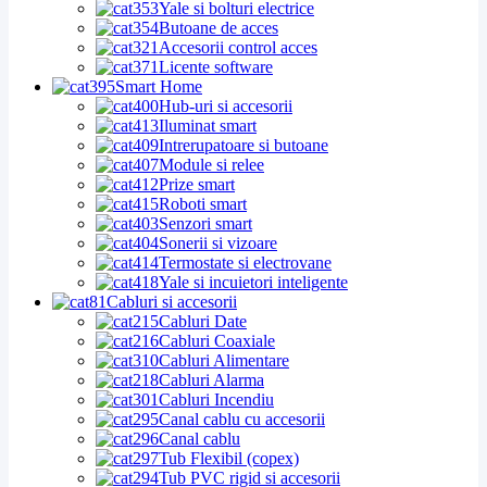
Yale si bolturi electrice
Butoane de acces
Accesorii control acces
Licente software
Smart Home
Hub-uri si accesorii
Iluminat smart
Intrerupatoare si butoane
Module si relee
Prize smart
Roboti smart
Senzori smart
Sonerii si vizoare
Termostate si electrovane
Yale si incuietori inteligente
Cabluri si accesorii
Cabluri Date
Cabluri Coaxiale
Cabluri Alimentare
Cabluri Alarma
Cabluri Incendiu
Canal cablu cu accesorii
Canal cablu
Tub Flexibil (copex)
Tub PVC rigid si accesorii