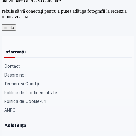
data viitoare când o să comentez.
Trebuie să vă conectați pentru a putea adăuga fotografii la recenzia
dumneavoastră.
Informații
Contact
Despre noi
Termeni și Condiții
Politica de Confidențialitate
Politica de Cookie-uri
ANPC
Asistență