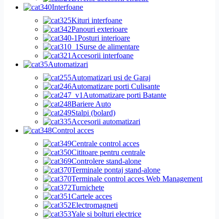
Interfoane
Kituri interfoane
Panouri exterioare
Posturi interioare
Surse de alimentare
Accesorii interfoane
Automatizari
Automatizari usi de Garaj
Automatizare porti Culisante
Automatizare porti Batante
Bariere Auto
Stalpi (bolard)
Accesorii automatizari
Control acces
Centrale control acces
Cititoare pentru centrale
Controlere stand-alone
Terminale pontaj stand-alone
Terminale control acces Web Management
Turnichete
Cartele acces
Electromagneti
Yale si bolturi electrice