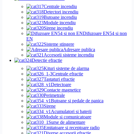
Centrale incendiu
Detectori incendiu
Butoane incendiu
Module incendiu
Sirene incendiu
Difuzoare EN54 si non
EN
Sisteme stingere
Adresare publica
Accesorii sisteme incendiu
Detectie efractie
Kituri sisteme de alarma
Centrale efractie
Tastaturi efractie
Detectoare
Contacte magnetice
Perimetrale
Butoane si pedale de panica
Sirene
Acumulatori si baterii
Module si comunicatoare
Surse de alimentare
Emitatoare si receptoare radio
Diverse accesorii efractie