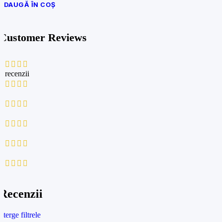
ADAUGĂ ÎN COȘ
Customer Reviews
0 recenzii
0
0
0
0
0
Recenzii
Șterge filtrele