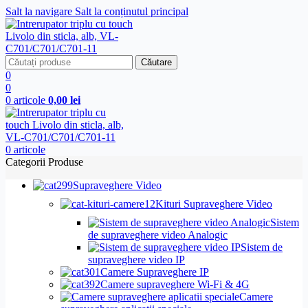
Salt la navigare
Salt la conținutul principal
Căutare
0
0
0
articole
0,00
lei
0
articole
Categorii Produse
Supraveghere Video
Kituri Supraveghere Video
Sistem
de supraveghere video Analogic
Sistem de
supraveghere video IP
Camere Supraveghere IP
Camere supraveghere Wi-Fi & 4G
Camere