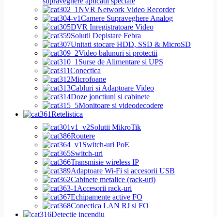
supraveghere aplicatii speciale
NVR Network Video Recorder
Camere Supraveghere Analog
DVR Inregistratoare Video
Solutii Depistare Febra
Unitati stocare HDD, SSD & MicroSD
Video balunuri si protectii
Surse de Alimentare si UPS
Conectica
Microfoane
Cabluri si Adaptoare Video
Doze jonctiuni si cabinete
Monitoare si videodecodere
Retelistica
Solutii MikroTik
Routere
Switch-uri PoE
Switch-uri
Transmisie wireless IP
Adaptoare Wi-Fi si accesorii USB
Cabinete metalice (rack-uri)
Accesorii rack-uri
Echipamente active FO
Conectica LAN RJ si FO
Detectie incendiu