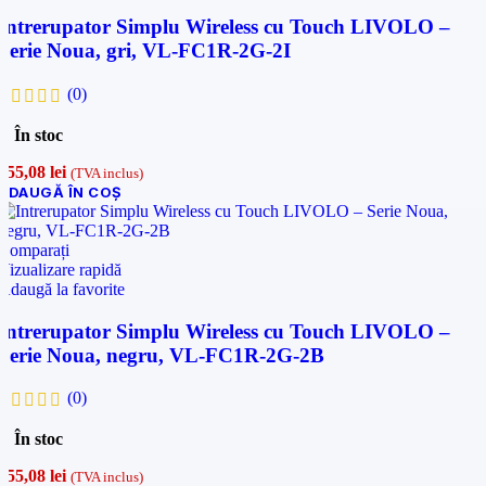
Intrerupator Simplu Wireless cu Touch LIVOLO –
Serie Noua, gri, VL-FC1R-2G-2I
(0)
În stoc
155,08
lei
(TVA inclus)
ADAUGĂ ÎN COȘ
Comparați
Vizualizare rapidă
Adaugă la favorite
Intrerupator Simplu Wireless cu Touch LIVOLO –
Serie Noua, negru, VL-FC1R-2G-2B
(0)
În stoc
155,08
lei
(TVA inclus)