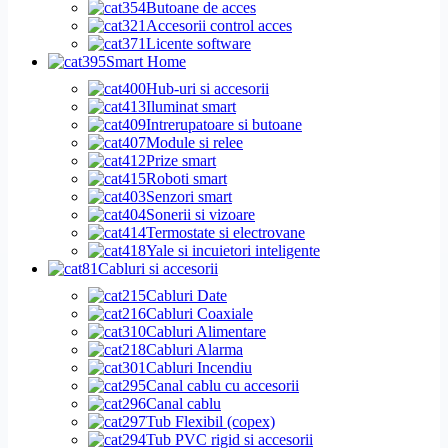
Butoane de acces
Accesorii control acces
Licente software
Smart Home
Hub-uri si accesorii
Iluminat smart
Intrerupatoare si butoane
Module si relee
Prize smart
Roboti smart
Senzori smart
Sonerii si vizoare
Termostate si electrovane
Yale si incuietori inteligente
Cabluri si accesorii
Cabluri Date
Cabluri Coaxiale
Cabluri Alimentare
Cabluri Alarma
Cabluri Incendiu
Canal cablu cu accesorii
Canal cablu
Tub Flexibil (copex)
Tub PVC rigid si accesorii