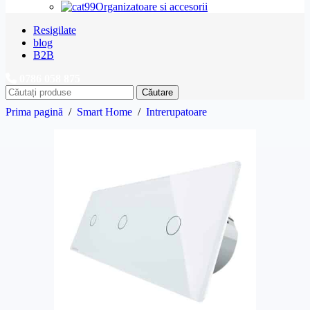
Organizatoare si accesorii
Resigilate
blog
B2B
0786 058 875
Căutare
Prima pagină
/
Smart Home
/
Intrerupatoare