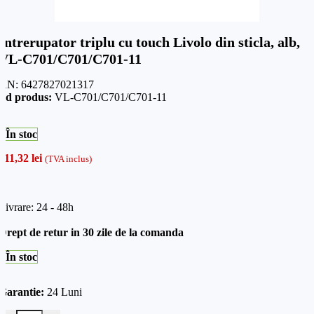
Intrerupator triplu cu touch Livolo din sticla, alb,
VL-C701/C701/C701-11
AN:
6427827021317
od produs:
VL-C701/C701/C701-11
În stoc
311,32
lei
(TVA inclus)
Livrare: 24 - 48h
Drept de retur in 30 zile de la comanda
În stoc
Garantie:
24 Luni