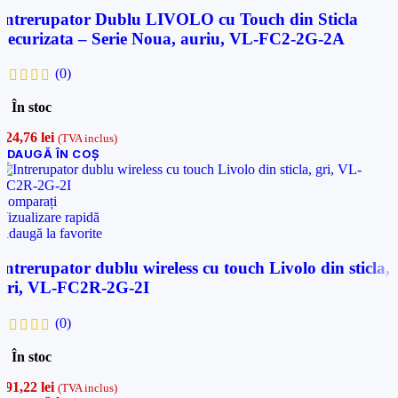
Intrerupator Dublu LIVOLO cu Touch din Sticla
Securizata – Serie Noua, auriu, VL-FC2-2G-2A
(0)
În stoc
124,76
lei
(TVA inclus)
ADAUGĂ ÎN COȘ
Comparați
Vizualizare rapidă
Adaugă la favorite
Intrerupator dublu wireless cu touch Livolo din sticla,
gri, VL-FC2R-2G-2I
(0)
În stoc
191,22
lei
(TVA inclus)