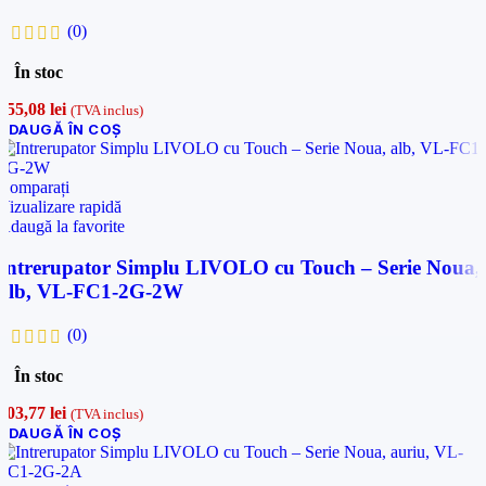
(0)
În stoc
155,08
lei
(TVA inclus)
ADAUGĂ ÎN COȘ
Comparați
Vizualizare rapidă
Adaugă la favorite
Intrerupator Simplu LIVOLO cu Touch – Serie Noua,
alb, VL-FC1-2G-2W
(0)
În stoc
103,77
lei
(TVA inclus)
ADAUGĂ ÎN COȘ