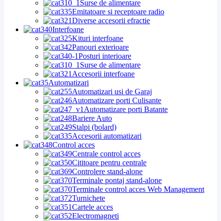
Surse de alimentare
Emitatoare si receptoare radio
Diverse accesorii efractie
Interfoane
Kituri interfoane
Panouri exterioare
Posturi interioare
Surse de alimentare
Accesorii interfoane
Automatizari
Automatizari usi de Garaj
Automatizare porti Culisante
Automatizare porti Batante
Bariere Auto
Stalpi (bolard)
Accesorii automatizari
Control acces
Centrale control acces
Cititoare pentru centrale
Controlere stand-alone
Terminale pontaj stand-alone
Terminale control acces Web Management
Turnichete
Cartele acces
Electromagneti