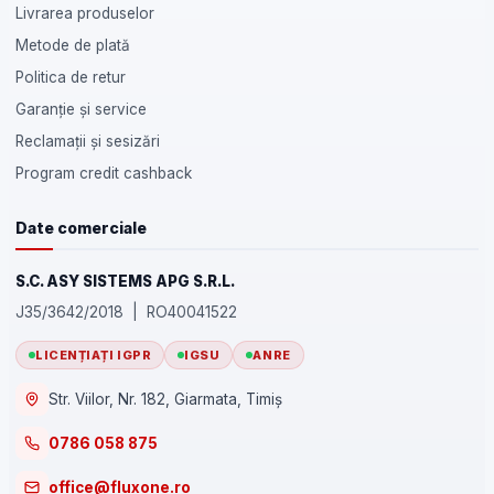
Livrarea produselor
Metode de plată
Politica de retur
Garanție și service
Reclamații și sesizări
Program credit cashback
Date comerciale
S.C. ASY SISTEMS APG S.R.L.
J35/3642/2018 | RO40041522
LICENȚIAȚI IGPR
IGSU
ANRE
Str. Viilor, Nr. 182, Giarmata, Timiș
0786 058 875
office@fluxone.ro