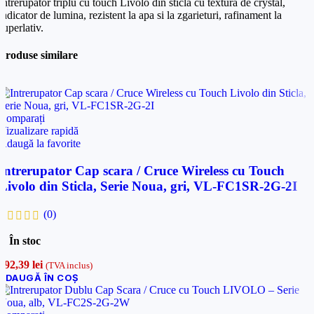
Intrerupator triplu cu touch Livolo din sticla cu textura de crystal,
Email
*
indicator de lumina, rezistent la apa si la zgarieturi, rafinament la
Telefon
*
superlativ.
Produse similare
Telefon
*
Mesaj (cantitate, termen, alte detalii)
Cerințele tale (proiect, buget, termen, alte produse)
Comparați
Vizualizare rapidă
Adaugă la favorite
Trimite solicitarea
Intrerupator Cap scara / Cruce Wireless cu Touch
Livolo din Sticla, Serie Noua, gri, VL-FC1SR-2G-2I
Trimite solicitarea
(0)
În stoc
192,39
lei
(TVA inclus)
ADAUGĂ ÎN COȘ