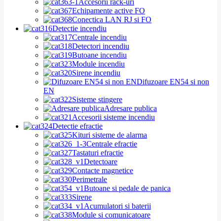
Accesorii rack-uri
Echipamente active FO
Conectica LAN RJ si FO
Detectie incendiu
Centrale incendiu
Detectori incendiu
Butoane incendiu
Module incendiu
Sirene incendiu
Difuzoare EN54 si non
EN
Sisteme stingere
Adresare publica
Accesorii sisteme incendiu
Detectie efractie
Kituri sisteme de alarma
Centrale efractie
Tastaturi efractie
Detectoare
Contacte magnetice
Perimetrale
Butoane si pedale de panica
Sirene
Acumulatori si baterii
Module si comunicatoare