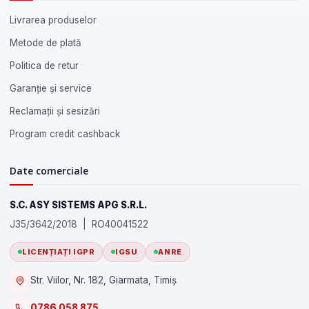
Livrarea produselor
Metode de plată
Politica de retur
Garanție și service
Reclamații și sesizări
Program credit cashback
Date comerciale
S.C. ASY SISTEMS APG S.R.L.
J35/3642/2018 | RO40041522
LICENȚIAȚI IGPR
IGSU
ANRE
Str. Viilor, Nr. 182, Giarmata, Timiș
0786 058 875