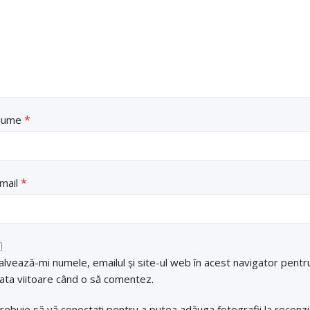
*
Nume
*
mail
alvează-mi numele, emailul și site-ul web în acest navigator pentr
ata viitoare când o să comentez.
rebuie să vă conectați pentru a putea adăuga fotografii la recenz