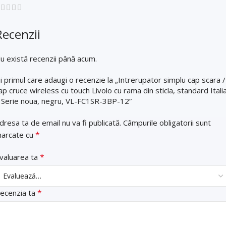
Recenzii
u există recenzii până acum.
ii primul care adaugi o recenzie la „Intrerupator simplu cap scara /
ap cruce wireless cu touch Livolo cu rama din sticla, standard Itali
 Serie noua, negru, VL-FC1SR-3BP-12”
dresa ta de email nu va fi publicată.
Câmpurile obligatorii sunt
*
arcate cu
*
valuarea ta
*
ecenzia ta