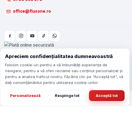
office@fluxone.ro
Apreciem confidențialitatea dumneavoastră
Folosim cookie-uri pentru a vă îmbunătăți experiența de
navigare, pentru a vă oferi reclame sau conținut personalizat și
Implementat prin Programul START-UP NATION 2018.
pentru a analiza traficul nostru. Făcând clic pe "Acceptă tot", vă
Toate drepturile rezervate
S.C. ASY SISTEMS APG S.R.L.
©
2026
dați consimțământul pentru utilizarea cookie-urilor.
Personalizează
Respinge tot
Acceptă tot
Favorite
0
Coș
0
Meniu