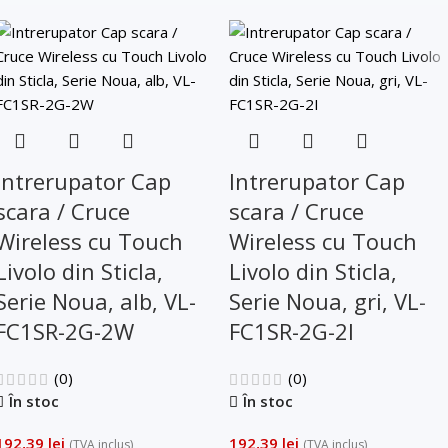
Trimite solicitarea
Intrerupator Cap
Intrerupator Cap
scara / Cruce
scara / Cruce
Wireless cu Touch
Wireless cu Touch
Livolo din Sticla,
Livolo din Sticla,
Serie Noua, alb, VL-
Serie Noua, gri, VL-
FC1SR-2G-2W
FC1SR-2G-2I
(0)
(0)
În stoc
În stoc
192,39
lei
192,39
lei
(TVA inclus)
(TVA inclus)