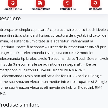
3BP-12
Suport Tehnic
Transport Rapid
Retur 30 zile
Cashback
Nume / firmă
*
CUI
Descriere
ntrerupator simplu cap scara / cap cruce wireless cu touch Livolo 
Cantitate (bucăți)
Email
*
ama din sticla, standard Italian, cu textura de crystal, indicator de
umina, rezistent la umiditate si la zgarieturi, rafinament la
uperlativ. Poate fi actionat: – Direct de la intrerupator on/off prin
Email
*
tingere; – Din telecomanda Livolo, una din cele 2 modele:
Telefon
*
elecomanda tip breloc Livolo Telecomanda cu Touch Screen Livol
in sticla (telecomenzile se achizitioneaza separat); – De pe
Telefon
*
martphone cu ajutorul Hub-ului BroadLink RM4 PRO
Mesaj (cantitate, termen, alte detalii)
Telecomanda Livolo prin aplicatia Ihc for Eu. – Vocal cu Google
ome sau Amazon Alexa. Intermediar intre intrerupator si Google
ome sau Amazon Alexa aveti nevoie de hub-ul BroadLink RM4
Cerințele tale (proiect, buget, termen, alte produse)
RO.
Trimite solicitarea
Produse similare