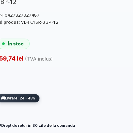
3BP-12
N:
6427827027487
d produs:
VL-FC1SR-3BP-12
În stoc
159,74
lei
(TVA inclus)
Livrare: 24 - 48h
Drept de retur in 30 zile de la comanda