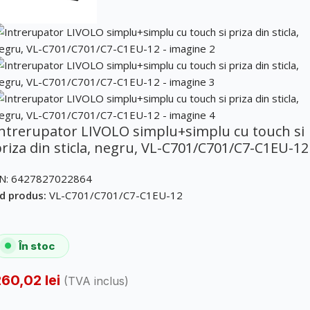
ntrerupator LIVOLO simplu+simplu cu touch si
riza din sticla, negru, VL-C701/C701/C7-C1EU-12
N:
6427827022864
d produs:
VL-C701/C701/C7-C1EU-12
În stoc
260,02
lei
(TVA inclus)