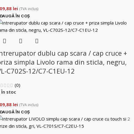
09,88
lei
(TVA inclus)
DAUGĂ ÎN COȘ
Intrerupator dublu cap scara / cap cruce +
priza simpla Livolo rama din sticla, negru,
VL-C702S-12/C7-C1EU-12
(0)
În stoc
09,88
lei
(TVA inclus)
DAUGĂ ÎN COȘ