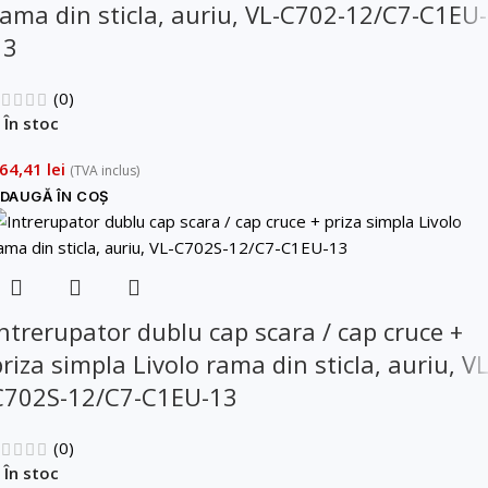
rama din sticla, auriu, VL-C702-12/C7-C1EU-
13
(0)
În stoc
64,41
lei
(TVA inclus)
DAUGĂ ÎN COȘ
Intrerupator dublu cap scara / cap cruce +
riza simpla Livolo rama din sticla, auriu, VL
C702S-12/C7-C1EU-13
(0)
În stoc