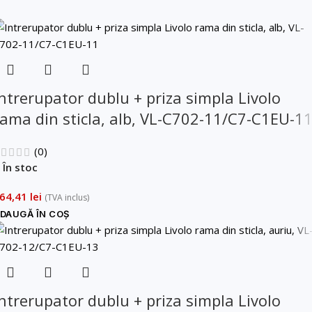
Telefon
*
Mesaj (cantitate, termen, alte detalii)
Cerințele tale (proiect, buget, termen, alte produse)
Intrerupator dublu + priza simpla Livolo
Trimite solicitarea
rama din sticla, alb, VL-C702-11/C7-C1EU-1
(0)
Trimite solicitarea
În stoc
64,41
lei
(TVA inclus)
DAUGĂ ÎN COȘ
Intrerupator dublu + priza simpla Livolo