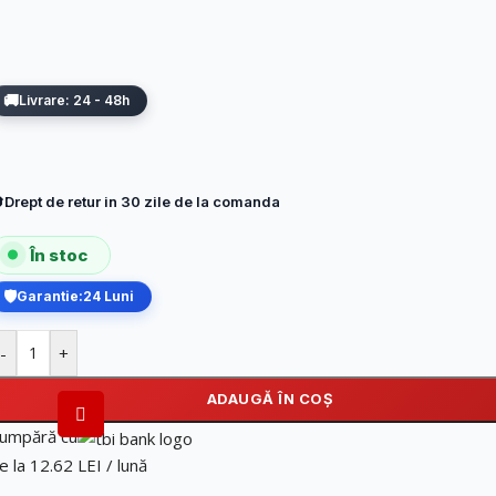
Livrare: 24 - 48h
Drept de retur in 30 zile de la comanda
În stoc
Garantie:
24 Luni
-
+
ADAUGĂ ÎN COȘ
umpără cu
e la 12.62 LEI / lună