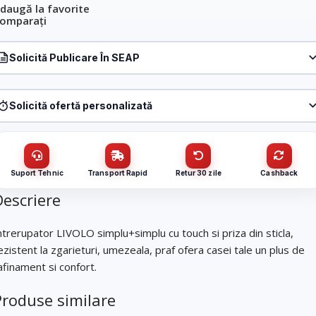
daugă la favorite
omparați
Solicită Publicare În SEAP
Produs:
Intrerupator LIVOLO simplu+simplu cu touch si priza din sticla,
negru, VL-C701/C701/C7-C1EU-12
Solicită ofertă personalizată
Denumire firmă / instituție
*
Produs:
Intrerupator LIVOLO simplu+simplu cu touch si priza din sticla,
negru, VL-C701/C701/C7-C1EU-12
Nume / firmă
*
CUI
Suport Tehnic
Transport Rapid
Retur 30 zile
Cashback
Descriere
Cantitate (bucăți)
Email
*
ntrerupator LIVOLO simplu+simplu cu touch si priza din sticla,
ezistent la zgarieturi, umezeala, praf ofera casei tale un plus de
afinament si confort.
Email
*
Telefon
*
Produse similare