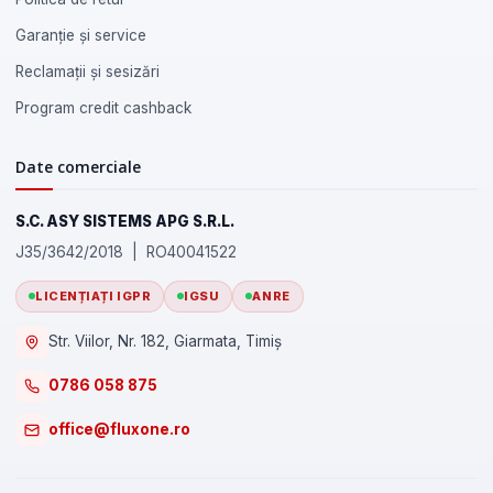
Garanție și service
Reclamații și sesizări
Program credit cashback
Date comerciale
S.C. ASY SISTEMS APG S.R.L.
J35/3642/2018 | RO40041522
LICENȚIAȚI IGPR
IGSU
ANRE
Str. Viilor, Nr. 182, Giarmata, Timiș
0786 058 875
office@fluxone.ro