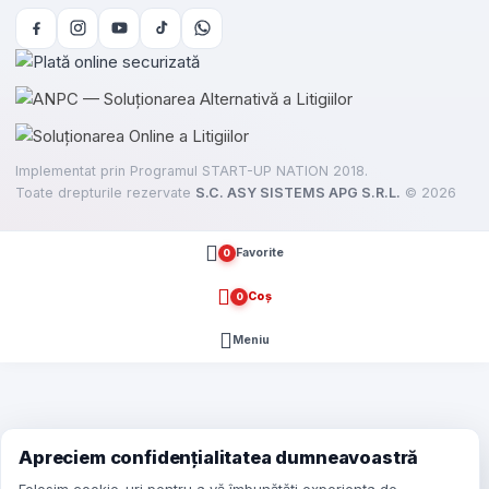
Implementat prin Programul START-UP NATION 2018.
Toate drepturile rezervate
S.C. ASY SISTEMS APG S.R.L.
©
2026
Favorite
0
Coș
0
Meniu
e
here
Apreciem confidențialitatea dumneavoastră