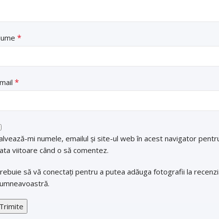
*
Nume
*
mail
alvează-mi numele, emailul și site-ul web în acest navigator pentr
ata viitoare când o să comentez.
rebuie să vă conectați pentru a putea adăuga fotografii la recenz
umneavoastră.