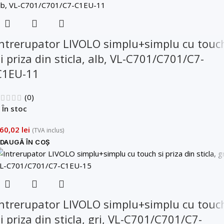
Intrerupator LIVOLO simplu+simplu cu touc
i priza din sticla, alb, VL-C701/C701/C7-
C1EU-11
(0)
În stoc
60,02
lei
(TVA inclus)
DAUGĂ ÎN COȘ
Intrerupator LIVOLO simplu+simplu cu touc
i priza din sticla, gri, VL-C701/C701/C7-