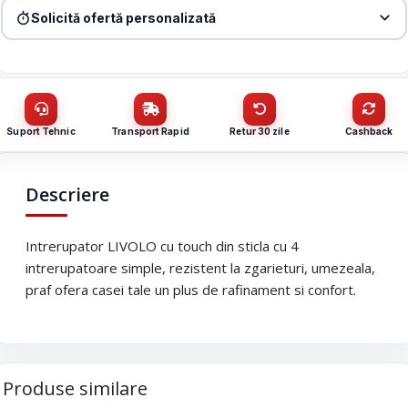
intrerupatoare simple, alb, BB-C7-4C1-11
Solicită ofertă personalizată
Denumire firmă / instituție
*
Produs:
Intrerupator LIVOLO cu touch din sticla cu 4
intrerupatoare simple, alb, BB-C7-4C1-11
Nume / firmă
*
CUI
Suport Tehnic
Transport Rapid
Retur 30 zile
Cashback
Cantitate (bucăți)
Email
*
Descriere
Email
*
Intrerupator LIVOLO cu touch din sticla cu 4
Telefon
*
intrerupatoare simple, rezistent la zgarieturi, umezeala,
praf ofera casei tale un plus de rafinament si confort.
Telefon
*
Mesaj (cantitate, termen, alte detalii)
Produse similare
Cerințele tale (proiect, buget, termen, alte produse)