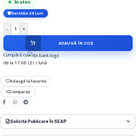
În stoc
Garantie:
24 Luni
-
+
ADAUGĂ ÎN COȘ
Cumpără cu
de la 17.68 LEI / lună
Adaugă la favorite
Comparați
Solicită Publicare În SEAP
Produs:
Intrerupator LIVOLO cu touch din sticla cu 4