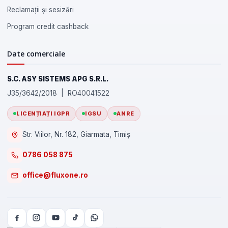
Reclamații și sesizări
Program credit cashback
Date comerciale
S.C. ASY SISTEMS APG S.R.L.
J35/3642/2018 | RO40041522
LICENȚIAȚI IGPR
IGSU
ANRE
Str. Viilor, Nr. 182, Giarmata, Timiș
0786 058 875
office@fluxone.ro