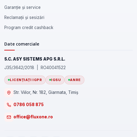
Garanție și service
Reclamații și sesizări
Program credit cashback
Date comerciale
S.C. ASY SISTEMS APG S.R.L.
J35/3642/2018 | RO40041522
LICENȚIAȚI IGPR
IGSU
ANRE
Str. Viilor, Nr. 182, Giarmata, Timiș
0786 058 875
office@fluxone.ro