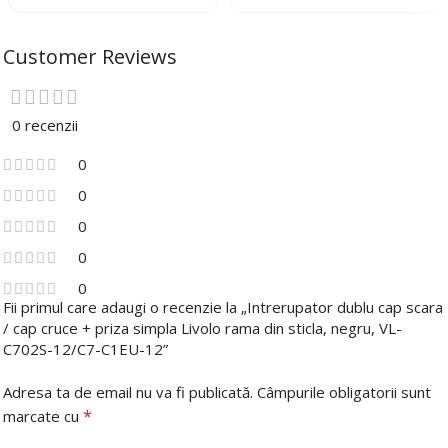
Customer Reviews
0 recenzii
0
0
0
0
0
Fii primul care adaugi o recenzie la „Intrerupator dublu cap scara
/ cap cruce + priza simpla Livolo rama din sticla, negru, VL-
C702S-12/C7-C1EU-12”
Adresa ta de email nu va fi publicată.
Câmpurile obligatorii sunt
*
marcate cu