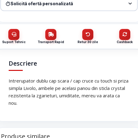
Solicită ofertă personalizată
Denumire firmă / instituție
*
Produs:
Intrerupator dublu cap scara / cap cruce + priza simpla
Livolo rama din sticla, negru, VL-C702S-12/C7-C1EU-12
Nume / firmă
*
CUI
Suport Tehnic
Transport Rapid
Retur 30 zile
Cashback
Cantitate (bucăți)
Email
*
Descriere
Email
*
Intrerupator dublu cap scara / cap cruce cu touch si priza
Telefon
*
simpla Livolo, ambele pe acelasi panou din sticla crystal
rezistenta la zgarieturi, umiditate, mereu va arata ca
nou.
Telefon
*
Mesaj (cantitate, termen, alte detalii)
Cerințele tale (proiect, buget, termen, alte produse)
Produse similare