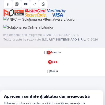
Implementat prin Programul START-UP NATION 2018.
Toate drepturile rezervate
S.C. ASY SISTEMS APG S.R.L.
©
2026
Favorite
0
Coș
0
articole
Meniu
e
here
Apreciem confidențialitatea dumneavoastră
Folosim cookie-uri pentru a vă îmbunătăți experiența de