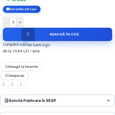
Garantie:
24 Luni
-
+
ADAUGĂ ÎN COȘ
Cumpără cu
de la 10.84 LEI / lună
Adaugă la favorite
Comparați
Solicită Publicare În SEAP
Produs:
Intrerupator dublu cap scara / cap cruce + priza simpla
Livolo rama din sticla, negru, VL-C702S-12/C7-C1EU-12