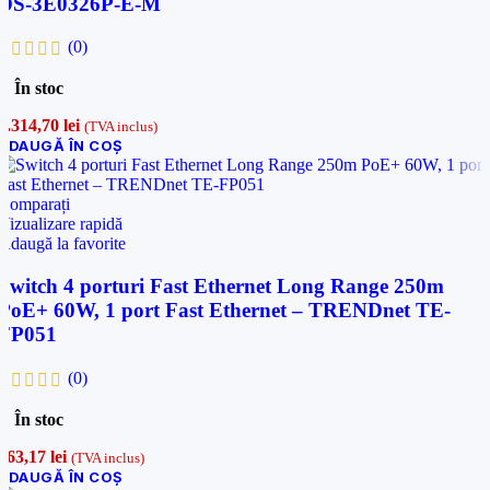
DS-3E0326P-E-M
(0)
În stoc
1.314,70
lei
(TVA inclus)
ADAUGĂ ÎN COȘ
Comparați
Vizualizare rapidă
Adaugă la favorite
Switch 4 porturi Fast Ethernet Long Range 250m
PoE+ 60W, 1 port Fast Ethernet – TRENDnet TE-
FP051
(0)
În stoc
263,17
lei
(TVA inclus)
ADAUGĂ ÎN COȘ