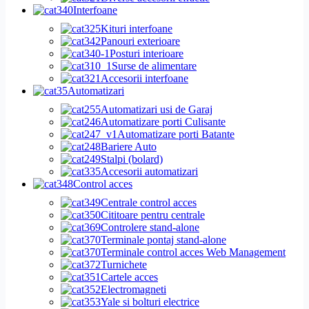
Interfoane
Kituri interfoane
Panouri exterioare
Posturi interioare
Surse de alimentare
Accesorii interfoane
Automatizari
Automatizari usi de Garaj
Automatizare porti Culisante
Automatizare porti Batante
Bariere Auto
Stalpi (bolard)
Accesorii automatizari
Control acces
Centrale control acces
Cititoare pentru centrale
Controlere stand-alone
Terminale pontaj stand-alone
Terminale control acces Web Management
Turnichete
Cartele acces
Electromagneti
Yale si bolturi electrice