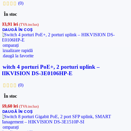
(0)
În stoc
203,91
lei
(TVA inclus)
ADAUGĂ ÎN COȘ
Comparați
Vizualizare rapidă
Adaugă la favorite
Switch 4 porturi PoE+, 2 porturi uplink –
HIKVISION DS-3E0106HP-E
(0)
În stoc
269,60
lei
(TVA inclus)
ADAUGĂ ÎN COȘ
Comparați