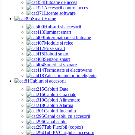
Butoane de acces
Accesorii control acces
Licente software
Smart Home
Hub-uri si accesorii
Iluminat smart
Intrerupatoare si butoane
Module si relee
Prize smart
Roboti smart
Senzori smart
Sonerii si vizoare
Termostate si electrovane
Yale si incuietori inteligente
Cabluri si accesorii
Cabluri Date
Cabluri Coaxiale
Cabluri Alimentare
Cabluri Alarma
Cabluri Incendiu
Canal cablu cu accesorii
Canal cablu
Tub Flexibil (copex)
Tub PVC rigid si accesorii