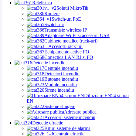
Retelistica
Solutii MikroTik
Routere
Switch-uri PoE
Switch-uri
Transmisie wireless IP
Adaptoare Wi-Fi si accesorii USB
Cabinete metalice (rack-uri)
Accesorii rack-uri
Echipamente active FO
Conectica LAN RJ si FO
Detectie incendiu
Centrale incendiu
Detectori incendiu
Butoane incendiu
Module incendiu
Sirene incendiu
Difuzoare EN54 si non
EN
Sisteme stingere
Adresare publica
Accesorii sisteme incendiu
Detectie efractie
Kituri sisteme de alarma
Centrale efractie