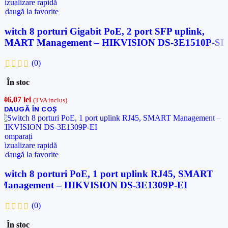
Vizualizare rapidă
Adaugă la favorite
Switch 8 porturi Gigabit PoE, 2 port SFP uplink,
SMART Management – HIKVISION DS-3E1510P-SI
(0)
În stoc
946,07
lei
(TVA inclus)
ADAUGĂ ÎN COȘ
Comparați
Vizualizare rapidă
Adaugă la favorite
Switch 8 porturi PoE, 1 port uplink RJ45, SMART
Management – HIKVISION DS-3E1309P-EI
(0)
În stoc