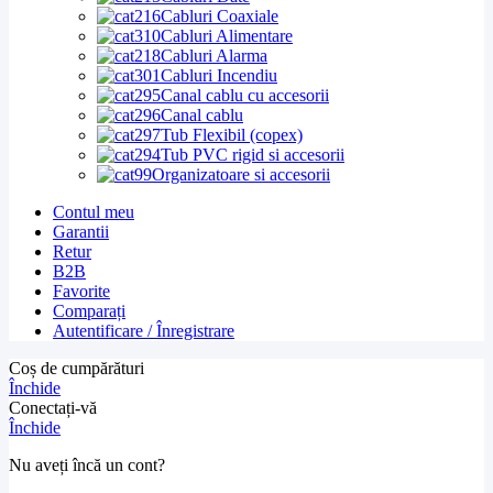
Cabluri Coaxiale
Cabluri Alimentare
Cabluri Alarma
Cabluri Incendiu
Canal cablu cu accesorii
Canal cablu
Tub Flexibil (copex)
Tub PVC rigid si accesorii
Organizatoare si accesorii
Contul meu
Garantii
Retur
B2B
Favorite
Comparați
Autentificare / Înregistrare
Coș de cumpărături
Închide
Conectați-vă
Închide
Nu aveți încă un cont?