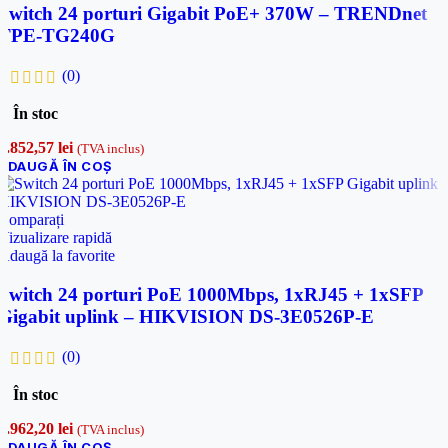
Switch 24 porturi Gigabit PoE+ 370W – TRENDnet
TPE-TG240G
(0)
În stoc
2.852,57
lei
(TVA inclus)
ADAUGĂ ÎN COȘ
Comparați
Vizualizare rapidă
Adaugă la favorite
Switch 24 porturi PoE 1000Mbps, 1xRJ45 + 1xSFP
Gigabit uplink – HIKVISION DS-3E0526P-E
(0)
În stoc
1.962,20
lei
(TVA inclus)
ADAUGĂ ÎN COȘ