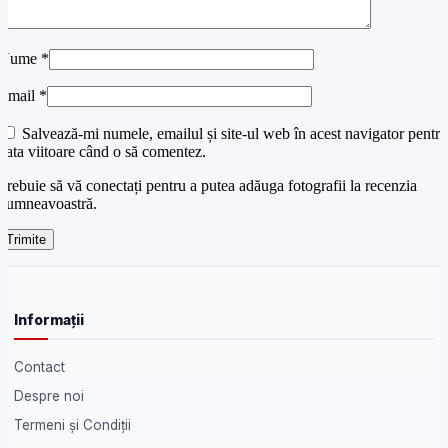
Nume
*
Email
*
Salvează-mi numele, emailul și site-ul web în acest navigator pentru
data viitoare când o să comentez.
Trebuie să vă conectați pentru a putea adăuga fotografii la recenzia
dumneavoastră.
Informații
Contact
Despre noi
Termeni și Condiții