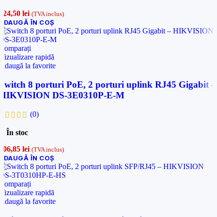
624,50
lei
(TVA inclus)
ADAUGĂ ÎN COȘ
Comparați
Vizualizare rapidă
Adaugă la favorite
Switch 8 porturi PoE, 2 porturi uplink RJ45 Gigabit –
HIKVISION DS-3E0310P-E-M
(0)
În stoc
406,85
lei
(TVA inclus)
ADAUGĂ ÎN COȘ
Comparați
Vizualizare rapidă
Adaugă la favorite