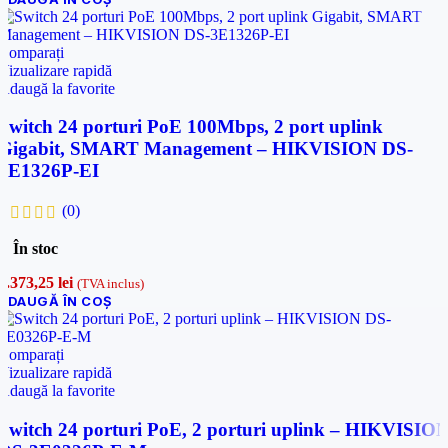
Comparați
Vizualizare rapidă
Adaugă la favorite
Switch 24 porturi PoE 100Mbps, 2 port uplink
Gigabit, SMART Management – HIKVISION DS-
3E1326P-EI
(0)
În stoc
1.373,25
lei
(TVA inclus)
ADAUGĂ ÎN COȘ
Comparați
Vizualizare rapidă
Adaugă la favorite
Switch 24 porturi PoE, 2 porturi uplink – HIKVISIO