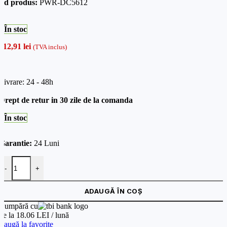
od produs:
PWR-DC5612
În stoc
412,91
lei
(TVA inclus)
Livrare: 24 - 48h
Drept de retur in 30 zile de la comanda
În stoc
Garantie:
24 Luni
Cantitate Injector PoE++ 65W, DC56V/1.16A - UNV PWR-DC5612
-
+
ADAUGĂ ÎN COȘ
Cumpără cu
de la 18.06 LEI / lună
daugă la favorite