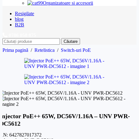
Organizatoare si accesorii
Resigilate
blog
B2B
0786 058 875
Căutare
Prima pagină
/
Retelistica
/
Switch-uri PoE
Injector PoE++ 65W, DC56V/1.16A – UNV PWR-
DC5612
AN:
6427827017372