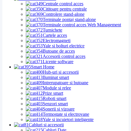
Centrale control acces
Cititoare pentru centrale
Controlere stand-alone
Terminale pontaj stand-alone
Terminale control acces Web Management
Turnichete
Cartele acces
Electromagneti
Yale si bolturi electrice
Butoane de acces
Accesorii control acces
Licente software
Smart Home
Hub-uri si accesorii
Iluminat smart
Intrerupatoare si butoane
Module si relee
Prize smart
Roboti smart
Senzori smart
Sonerii si vizoare
Termostate si electrovane
Yale si incuietori inteligente
Cabluri si accesorii
Cabluri Date