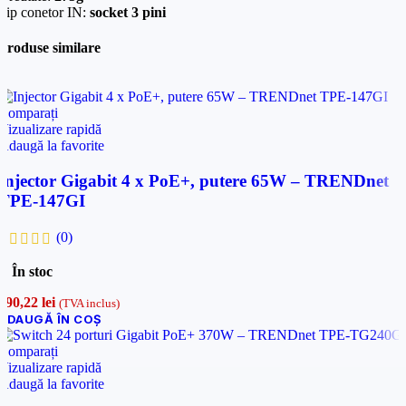
Tip conetor IN:
socket 3 pini
Cerințele tale (proiect, buget, termen, alte produse)
Produse similare
Trimite solicitarea
Comparați
Trimite solicitarea
Vizualizare rapidă
Adaugă la favorite
Injector Gigabit 4 x PoE+, putere 65W – TRENDnet
TPE-147GI
(0)
În stoc
390,22
lei
(TVA inclus)
ADAUGĂ ÎN COȘ
Comparați
Vizualizare rapidă
Adaugă la favorite