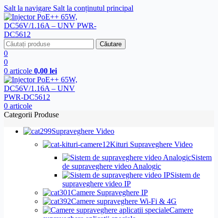
Salt la navigare
Salt la conținutul principal
Căutare
0
0
0
articole
0,00
lei
0
articole
Categorii Produse
Supraveghere Video
Kituri Supraveghere Video
Sistem
de supraveghere video Analogic
Sistem de
supraveghere video IP
Camere Supraveghere IP
Camere supraveghere Wi-Fi & 4G
Camere