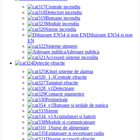
Centrale incendiu
Detectori incendiu
Butoane incendiu
Module incendiu
Sirene incendiu
Difuzoare EN54 si non
EN
Sisteme stingere
Adresare publica
Accesorii sisteme incendiu
Detectie efractie
Kituri sisteme de alarma
Centrale efractie
Tastaturi efractie
Detectoare
Contacte magnetice
Perimetrale
Butoane si pedale de panica
Sirene
Acumulatori si baterii
Module si comunicatoare
Surse de alimentare
Emitatoare si receptoare radio
Diverse accesorii efractie