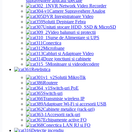
supraveghere aplicatii speciale
NVR Network Video Recorder
Camere Supraveghere Analog
DVR Inregistratoare Video
Solutii Depistare Febra
Unitati stocare HDD, SSD & MicroSD
Video balunuri si protectii
Surse de Alimentare si UPS
Conectica
Microfoane
Cabluri si Adaptoare Video
Doze jonctiuni si cabinete
Monitoare si videodecodere
Retelistica
Solutii MikroTik
Routere
Switch-uri PoE
Switch-uri
Transmisie wireless IP
Adaptoare Wi-Fi si accesorii USB
Cabinete metalice (rack-uri)
Accesorii rack-uri
Echipamente active FO
Conectica LAN RJ si FO
Detectie incendiu