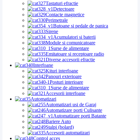
Tastaturi efractie
Detectoare
Contacte magnetice
Perimetrale
Butoane si pedale de panica
Sirene
Acumulatori si baterii
Module si comunicatoare
Surse de alimentare
Emitatoare si receptoare radio
Diverse accesorii efractie
Interfoane
Kituri interfoane
Panouri exterioare
Posturi interioare
Surse de alimentare
Accesorii interfoane
Automatizari
Automatizari usi de Garaj
Automatizare porti Culisante
Automatizare porti Batante
Bariere Auto
Stalpi (bolard)
Accesorii automatizari
Control acces