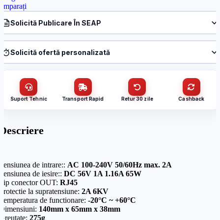
omparați
Solicită Publicare În SEAP
Produs:
Injector PoE++ 65W, DC56V/1.16A – UNV PWR-DC5612
Denumire firmă / instituție
*
Solicită ofertă personalizată
Produs:
Injector PoE++ 65W, DC56V/1.16A – UNV PWR-DC5612
Nume / firmă
*
CUI
Suport Tehnic
Transport Rapid
Retur 30 zile
Cashback
Cantitate (bucăți)
Email
*
Descriere
Email
*
Telefon
*
Tensiunea de intrare::
AC 100-240V 50/60Hz max. 2A
Tensiunea de iesire::
DC 56V 1A 1.16A 65W
Tip conector OUT:
RJ45
Telefon
*
Protectie la supratensiune:
2A 6KV
Mesaj (cantitate, termen, alte detalii)
Temperatura de functionare:
-20°C ~ +60°C
Dimensiuni:
140mm x 65mm x 38mm
Greutate:
275g