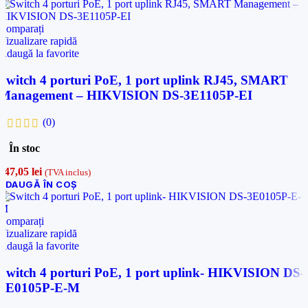
Comparați
Vizualizare rapidă
Adaugă la favorite
Switch 4 porturi PoE, 1 port uplink RJ45, SMART
Management – HIKVISION DS-3E1105P-EI
(0)
În stoc
247,05
lei
(TVA inclus)
ADAUGĂ ÎN COȘ
Comparați
Vizualizare rapidă
Adaugă la favorite
Switch 4 porturi PoE, 1 port uplink- HIKVISION DS-
3E0105P-E-M