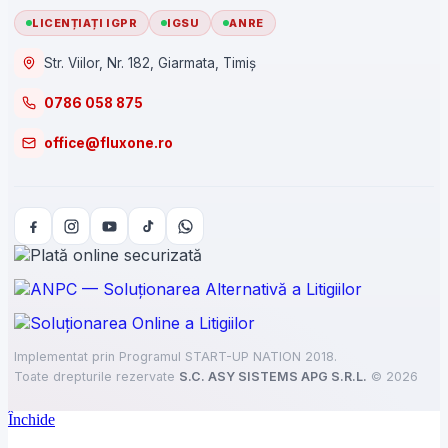
LICENȚIAȚI IGPR
IGSU
ANRE
Str. Viilor, Nr. 182, Giarmata, Timiș
0786 058 875
office@fluxone.ro
Implementat prin Programul START-UP NATION 2018.
Toate drepturile rezervate
S.C. ASY SISTEMS APG S.R.L.
©
2026
Închide