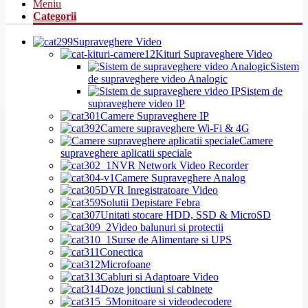
Meniu
Categorii
Supraveghere Video
Kituri Supraveghere Video
Sistem
de supraveghere video Analogic
Sistem de
supraveghere video IP
Camere Supraveghere IP
Camere supraveghere Wi-Fi & 4G
Camere
supraveghere aplicatii speciale
NVR Network Video Recorder
Camere Supraveghere Analog
DVR Inregistratoare Video
Solutii Depistare Febra
Unitati stocare HDD, SSD & MicroSD
Video balunuri si protectii
Surse de Alimentare si UPS
Conectica
Microfoane
Cabluri si Adaptoare Video
Doze jonctiuni si cabinete
Monitoare si videodecodere