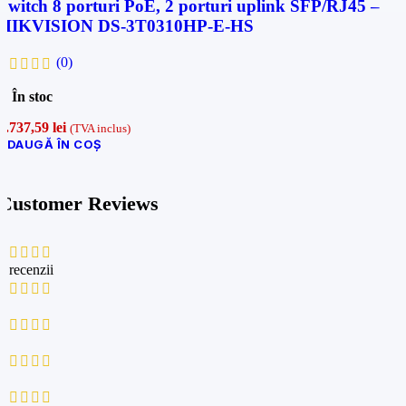
Switch 8 porturi PoE, 2 porturi uplink SFP/RJ45 –
HIKVISION DS-3T0310HP-E-HS
(0)
În stoc
1.737,59
lei
(TVA inclus)
ADAUGĂ ÎN COȘ
Customer Reviews
0 recenzii
0
0
0