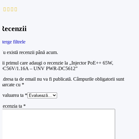
0
0
Recenzii
Șterge filtrele
Nu există recenzii până acum.
Fii primul care adaugi o recenzie la „Injector PoE++ 65W,
DC56V/1.16A – UNV PWR-DC5612”
Adresa ta de email nu va fi publicată.
Câmpurile obligatorii sunt
marcate cu
*
Evaluarea ta
*
Recenzia ta
*