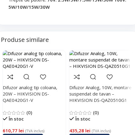
5W/10W/15W/30W
Produse similare
Difuzor analog tip coloana,
Difuzor Analog, 10W, montare
20W – HIKVISION DS-
suspendat de tavan –
QAE0420G1-V
HIKVISION DS-QAZ0510G1
(0)
(0)
În stoc
În stoc
610,77
lei
435,28
lei
(TVA inclus)
(TVA inclus)