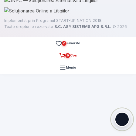
Implementat prin Programul START-UP NATION 2018.
Toate drepturile rezervate
S.C. ASY SISTEMS APG S.R.L.
©
2026
Favorite
0
Coș
0
Meniu
ere