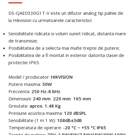
Email
*
DS-QAE0330G1T-V este un difuzor analog tip palnie de
Telefon
*
la Hikvision cu urmatoarele caracteristici:
Sensibilitate ridicata si volum sunet ridicat, distanta mare
Telefon
*
Mesaj (cantitate, termen, alte detalii)
de transmisie;
Posibilitatea de a selecta mai multe trepte de putere;
Posibilitatea de a fi montat in exterior datorita clasei de
Cerințele tale (proiect, buget, termen, alte produse)
protectie IP65.
Trimite solicitarea
Model / producator:
HIKVISION
Putere maxima:
30W
Frecventa:
250 Hz-8 kHz
Trimite solicitarea
Dimensiuni:
240 mm  220 mm  165 mm
Greutate:
aprox. 1.48 Kg
Presiune acustica maxima:
120 dBSPL
Sensibilitate (1 m 1 W):
108dB±3dB
Temperatura de operare:
-20 °C ~ +55 °C IP65
Trepte de putere:
70V: 2.5W/5W/7.5W/15W/30W 100V: