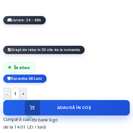
Livrare: 24 - 48h
Drept de retur in 30 zile de la comanda
În stoc
Garantie:
36 Luni
-
+
ADAUGĂ ÎN COȘ
Cumpără cu
de la 14.01 LEI / lună