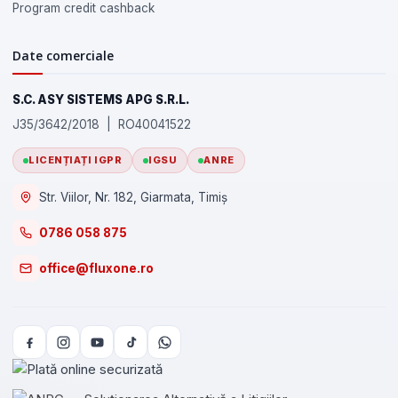
Program credit cashback
Date comerciale
S.C. ASY SISTEMS APG S.R.L.
J35/3642/2018 | RO40041522
LICENȚIAȚI IGPR
IGSU
ANRE
Str. Viilor, Nr. 182, Giarmata, Timiș
0786 058 875
office@fluxone.ro