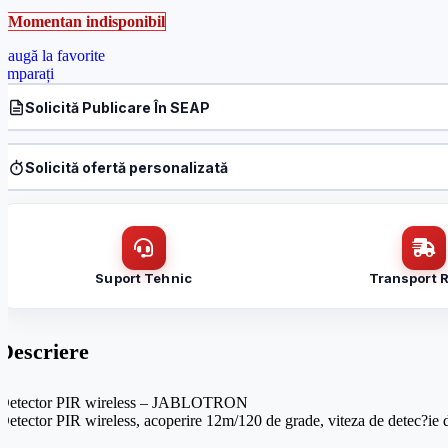
Momentan indisponibil
daugă la favorite
omparați
Solicită Publicare În SEAP
Produs:
Detector PIR wireless JA-60P – JABLOTRON JA-60P
Denumire firmă / instituție
*
Solicită ofertă personalizată
Produs:
Detector PIR wireless JA-60P – JABLOTRON JA-60P
Nume / firmă
*
Email
*
Suport Tehnic
Transport 
Email
*
Mesaj (cantitate, termen, alte detalii)
Descriere
Cerințele tale (proiect, buget, termen, alte produse)
Detector PIR wireless – JABLOTRON
Detector PIR wireless, acoperire 12m/120 de grade, viteza de detec?ie 