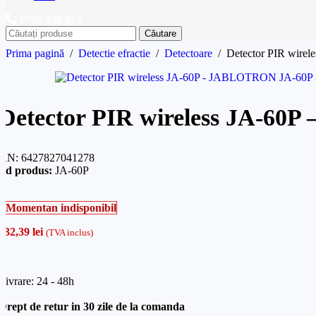
0786 058 875
Căutare
Prima pagină
/
Detectie efractie
/
Detectoare
/
Detector PIR wir
Detector PIR wireless JA-6
AN:
6427827041278
od produs:
JA-60P
Momentan indisponibil
132,39
lei
(TVA inclus)
Livrare: 24 - 48h
Drept de retur in 30 zile de la comanda