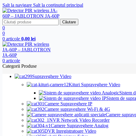
Salt la navigare
Salt la conținutul principal
Căutare
0
0
0
articole
0,00
lei
0
articole
Categorii Produse
Supraveghere Video
Kituri Supraveghere Video
Sistem d
Sistem de supr
Camere Supraveghere IP
Camere supraveghere Wi-Fi & 4G
Camere supraveg
NVR Network Video Recorder
Camere Supraveghere Analog
DVR Inregistratoare Video