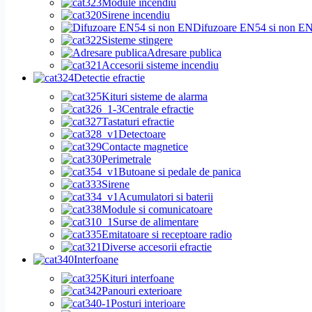
Module incendiu
Sirene incendiu
Difuzoare EN54 si non E
Sisteme stingere
Adresare publica
Accesorii sisteme incendiu
Detectie efractie
Kituri sisteme de alarma
Centrale efractie
Tastaturi efractie
Detectoare
Contacte magnetice
Perimetrale
Butoane si pedale de panica
Sirene
Acumulatori si baterii
Module si comunicatoare
Surse de alimentare
Emitatoare si receptoare radio
Diverse accesorii efractie
Interfoane
Kituri interfoane
Panouri exterioare
Posturi interioare