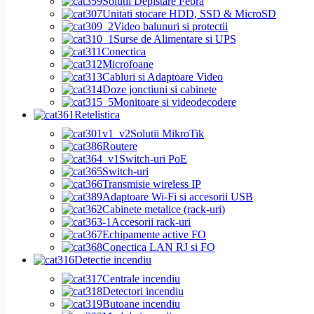
Solutii Depistare Febra
Unitati stocare HDD, SSD & MicroSD
Video balunuri si protectii
Surse de Alimentare si UPS
Conectica
Microfoane
Cabluri si Adaptoare Video
Doze jonctiuni si cabinete
Monitoare si videodecodere
Retelistica
Solutii MikroTik
Routere
Switch-uri PoE
Switch-uri
Transmisie wireless IP
Adaptoare Wi-Fi si accesorii USB
Cabinete metalice (rack-uri)
Accesorii rack-uri
Echipamente active FO
Conectica LAN RJ si FO
Detectie incendiu
Centrale incendiu
Detectori incendiu
Butoane incendiu