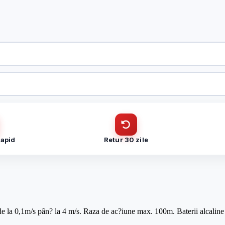
CUI
Cantitate (bucăți)
Telefon
*
Rapid
Retur 30 zile
Telefon
*
de la 0,1m/s pân? la 4 m/s. Raza de ac?iune max. 100m. Baterii alcaline
Trimite solicitarea