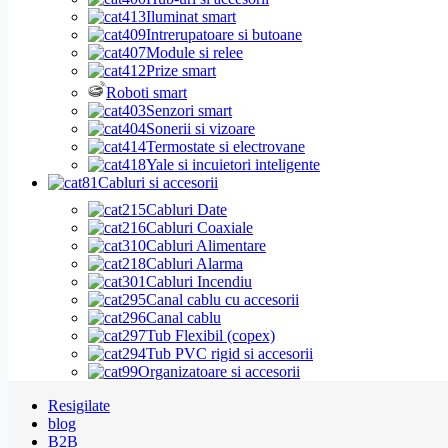
Iluminat smart
Intrerupatoare si butoane
Module si relee
Prize smart
Roboti smart
Senzori smart
Sonerii si vizoare
Termostate si electrovane
Yale si incuietori inteligente
Cabluri si accesorii
Cabluri Date
Cabluri Coaxiale
Cabluri Alimentare
Cabluri Alarma
Cabluri Incendiu
Canal cablu cu accesorii
Canal cablu
Tub Flexibil (copex)
Tub PVC rigid si accesorii
Organizatoare si accesorii
Resigilate
blog
B2B