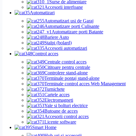
Surse de alimentare
Accesorii interfoane
Automatizari
Automatizari usi de Garaj
Automatizare porti Culisante
Automatizare porti Batante
Bariere Auto
Stalpi (bolard)
Accesorii automatizari
Control acces
Centrale control acces
Cititoare pentru centrale
Controlere stand-alone
Terminale pontaj stand-alone
Terminale control acces Web Management
Turnichete
Cartele acces
Electromagneti
Yale si bolturi electrice
Butoane de acces
Accesorii control acces
Licente software
Smart Home
Hub-uri si accesorii