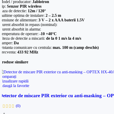
Model / producator:
Jablotron
Tip:
Senzor PIR wireless
Raza de detectie:
12m / 120°
Inaltime optima de instalare:
2 – 2.5 m
Tensiune de alimentare:
3 V – 2 x AAA baterii 1.5V
Curent absorbit in repaus (nominal):
Curent absorbit in alarma:
Temperatura de operare:
-10 +40°C
Viteza de detectie a miscarii:
de la 0 1 m/s la 4 m/s
Tamper:
Da
Distanta comunicare cu centrala:
max. 100 m (camp deschis)
Frecventa:
433 92 MHz
Produse similare
Comparați
Vizualizare rapidă
Adaugă la favorite
Detector de miscare PIR exterior cu anti-masking 
(0)