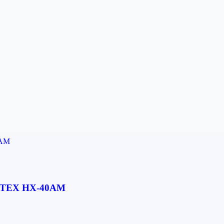
Trimite solicitarea
– OPTEX HX-40AM