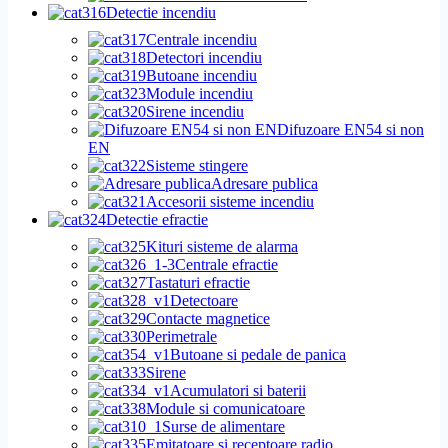
Detectie incendiu
Centrale incendiu
Detectori incendiu
Butoane incendiu
Module incendiu
Sirene incendiu
Difuzoare EN54 si non
EN
Sisteme stingere
Adresare publica
Accesorii sisteme incendiu
Detectie efractie
Kituri sisteme de alarma
Centrale efractie
Tastaturi efractie
Detectoare
Contacte magnetice
Perimetrale
Butoane si pedale de panica
Sirene
Acumulatori si baterii
Module si comunicatoare
Surse de alimentare
Emitatoare si receptoare radio