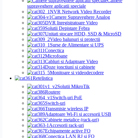
Camere
supraveghere aplicatii speciale
NVR Network Video Recorder
Camere Supraveghere Analog
DVR Inregistratoare Video
Solutii Depistare Febra
Unitati stocare HDD, SSD & MicroSD
Video balunuri si protectii
Surse de Alimentare si UPS
Conectica
Microfoane
Cabluri si Adaptoare Video
Doze jonctiuni si cabinete
Monitoare si videodecodere
Retelistica
Solutii MikroTik
Routere
Switch-uri PoE
Switch-uri
Transmisie wireless IP
Adaptoare Wi-Fi si accesorii USB
Cabinete metalice (rack-uri)
Accesorii rack-uri
Echipamente active FO
Conectica LAN RJ si FO