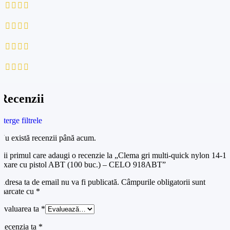
0
0
0
0
Recenzii
Șterge filtrele
Nu există recenzii până acum.
Fii primul care adaugi o recenzie la „Clema gri multi-quick nylon 14-1
fixare cu pistol ABT (100 buc.) – CELO 918ABT”
Adresa ta de email nu va fi publicată.
Câmpurile obligatorii sunt
marcate cu
*
Evaluarea ta
*
Recenzia ta
*