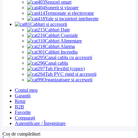
Senzori smart
Sonerii si vizoare
Termostate si electrovane
Yale si incuietori inteligente
Cabluri si accesorii
Cabluri Date
Cabluri Coaxiale
Cabluri Alimentare
Cabluri Alarma
Cabluri Incendiu
Canal cablu cu accesorii
Canal cablu
Tub Flexibil (copex)
Tub PVC rigid si accesorii
Organizatoare si accesorii
Contul meu
Garantii
Retur
B2B
Favorite
Comparați
Autentificare / Înregistrare
Coș de cumpărături