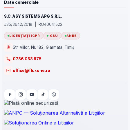
Date comerciale
S.C. ASY SISTEMS APG S.R.L.
J35/3642/2018 | RO40041522
LICENȚIAȚI IGPR
IGSU
ANRE
Str. Viilor, Nr. 182, Giarmata, Timiș
0786 058 875
office@fluxone.ro