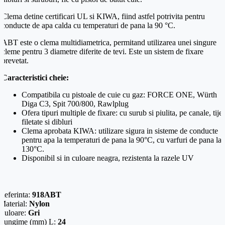
Telefon
*
Clema detine certificari UL si KIWA, fiind astfel potrivita pentru
Mesaj (cantitate, termen, alte detalii)
conducte de apa calda cu temperaturi de pana la 90 °C.
ABT este o clema multidiametrica, permitand utilizarea unei singure
Cerințele tale (proiect, buget, termen, alte produse)
cleme pentru 3 diametre diferite de tevi. Este un sistem de fixare
brevetat.
Caracteristici cheie:
Trimite solicitarea
Compatibila cu pistoale de cuie cu gaz: FORCE ONE, Würth
Diga C3, Spit 700/800, Rawlplug
Ofera tipuri multiple de fixare: cu surub si piulita, pe canale, tije
Trimite solicitarea
filetate si dibluri
Clema aprobata KIWA: utilizare sigura in sisteme de conducte
pentru apa la temperaturi de pana la 90°C, cu varfuri de pana la
130°C.
Disponibil si in culoare neagra, rezistenta la razele UV
Referinta:
918ABT
Material:
Nylon
Culoare:
Gri
Lungime (mm) L:
24