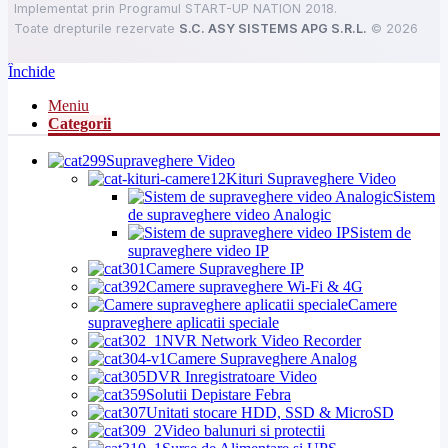
Implementat prin Programul START-UP NATION 2018.
Toate drepturile rezervate
S.C. ASY SISTEMS APG S.R.L.
©
2026
Închide
Meniu
Categorii
Supraveghere Video
Kituri Supraveghere Video
Sistem
de supraveghere video Analogic
Sistem de
supraveghere video IP
Camere Supraveghere IP
Camere supraveghere Wi-Fi & 4G
Camere
supraveghere aplicatii speciale
NVR Network Video Recorder
Camere Supraveghere Analog
DVR Inregistratoare Video
Solutii Depistare Febra
Unitati stocare HDD, SSD & MicroSD
Video balunuri si protectii