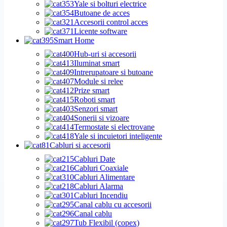
Yale si bolturi electrice
Butoane de acces
Accesorii control acces
Licente software
Smart Home
Hub-uri si accesorii
Iluminat smart
Intrerupatoare si butoane
Module si relee
Prize smart
Roboti smart
Senzori smart
Sonerii si vizoare
Termostate si electrovane
Yale si incuietori inteligente
Cabluri si accesorii
Cabluri Date
Cabluri Coaxiale
Cabluri Alimentare
Cabluri Alarma
Cabluri Incendiu
Canal cablu cu accesorii
Canal cablu
Tub Flexibil (copex)