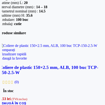
Latime (mm) L:
20
Interval diametre (mm) :
14 – 18
Diametrul nominal (mm) :
14.5
Inaltime (mm) H:
35.6
Ambalare:
100 buc
Ambalaj:
cutie
Produse similare
Comparați
Vizualizare rapidă
Adaugă la favorite
Coliere de plastic 150×2.5 mm, ALB, 100 buc TCP-
150-2.5-W
(0)
În stoc
4,53
lei
(TVA inclus)
ADAUGĂ ÎN COȘ