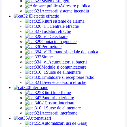
Sisteme stingere
Adresare publica
Accesorii sisteme incendiu
Detectie efractie
Kituri sisteme de alarma
Centrale efractie
Tastaturi efractie
Detectoare
Contacte magnetice
Perimetrale
Butoane si pedale de panica
Sirene
Acumulatori si baterii
Module si comunicatoare
Surse de alimentare
Emitatoare si receptoare radio
Diverse accesorii efractie
Interfoane
Kituri interfoane
Panouri exterioare
Posturi interioare
Surse de alimentare
Accesorii interfoane
Automatizari
Automatizari usi de Garaj