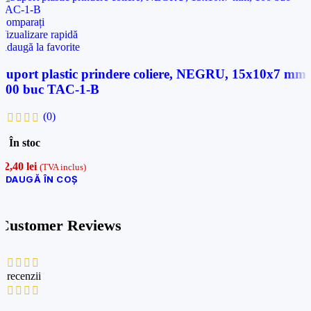
Comparați
Vizualizare rapidă
Adaugă la favorite
Suport plastic prindere coliere, NEGRU, 15x10x7 mm,
100 buc TAC-1-B
(0)
În stoc
12,40
lei
(TVA inclus)
ADAUGĂ ÎN COȘ
Customer Reviews
0 recenzii
0