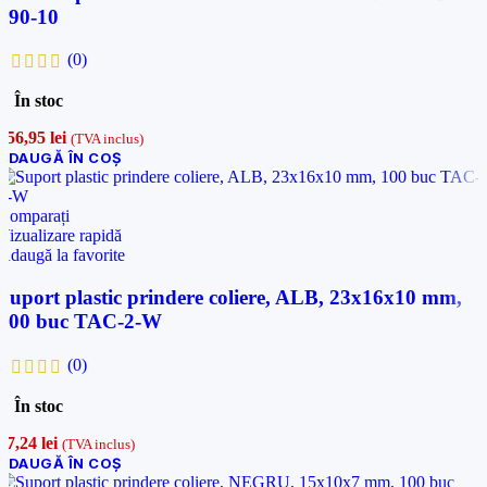
890-10
(0)
În stoc
356,95
lei
(TVA inclus)
ADAUGĂ ÎN COȘ
Comparați
Vizualizare rapidă
Adaugă la favorite
Suport plastic prindere coliere, ALB, 23x16x10 mm,
100 buc TAC-2-W
(0)
În stoc
17,24
lei
(TVA inclus)
ADAUGĂ ÎN COȘ