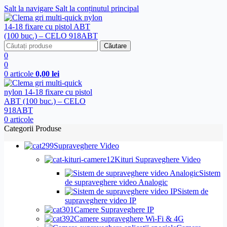
Salt la navigare
Salt la conținutul principal
Căutare
0
0
0
articole
0,00
lei
0
articole
Categorii Produse
Supraveghere Video
Kituri Supraveghere Video
Sistem
de supraveghere video Analogic
Sistem de
supraveghere video IP
Camere Supraveghere IP
Camere supraveghere Wi-Fi & 4G