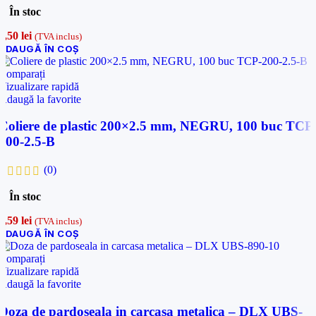
În stoc
6,50
lei
(TVA inclus)
ADAUGĂ ÎN COȘ
Comparați
Vizualizare rapidă
Adaugă la favorite
Coliere de plastic 200×2.5 mm, NEGRU, 100 buc TCP
200-2.5-B
(0)
În stoc
5,59
lei
(TVA inclus)
ADAUGĂ ÎN COȘ
Comparați
Vizualizare rapidă
Adaugă la favorite
Doza de pardoseala in carcasa metalica – DLX UBS-