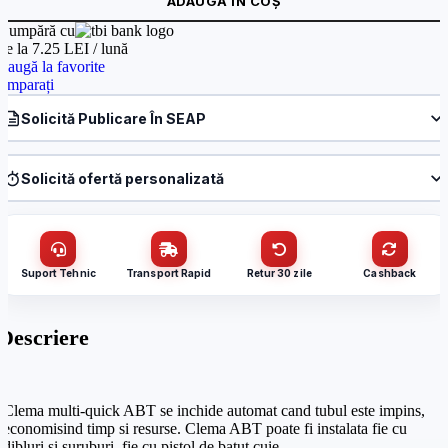
ADAUGĂ ÎN COȘ
Cumpără cu
de la 7.25 LEI / lună
daugă la favorite
omparați
Solicită Publicare În SEAP
Produs:
Clema gri multi-quick nylon 14-18 fixare cu pistol ABT (100
buc.) – CELO 918ABT
Solicită ofertă personalizată
Denumire firmă / instituție
*
Produs:
Clema gri multi-quick nylon 14-18 fixare cu pistol ABT (100
buc.) – CELO 918ABT
Nume / firmă
*
CUI
Suport Tehnic
Transport Rapid
Retur 30 zile
Cashback
Cantitate (bucăți)
Descriere
Email
*
Email
*
Clema multi-quick ABT se inchide automat cand tubul este impins,
Telefon
*
economisind timp si resurse. Clema ABT poate fi instalata fie cu
dibluri si suruburi, fie cu pistol de batut cuie.