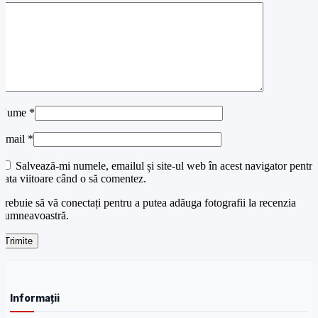
Nume
*
Email
*
Salvează-mi numele, emailul și site-ul web în acest navigator pentru
data viitoare când o să comentez.
Trebuie să vă conectați pentru a putea adăuga fotografii la recenzia
dumneavoastră.
Informații