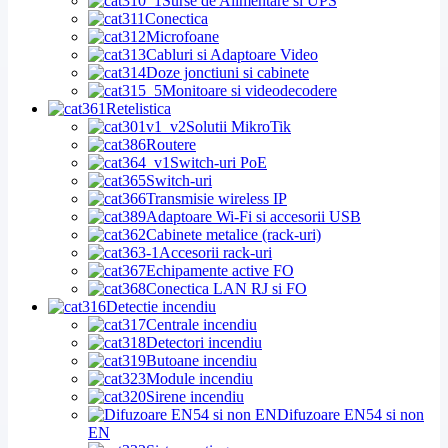
Surse de Alimentare si UPS
Conectica
Microfoane
Cabluri si Adaptoare Video
Doze jonctiuni si cabinete
Monitoare si videodecodere
Retelistica
Solutii MikroTik
Routere
Switch-uri PoE
Switch-uri
Transmisie wireless IP
Adaptoare Wi-Fi si accesorii USB
Cabinete metalice (rack-uri)
Accesorii rack-uri
Echipamente active FO
Conectica LAN RJ si FO
Detectie incendiu
Centrale incendiu
Detectori incendiu
Butoane incendiu
Module incendiu
Sirene incendiu
Difuzoare EN54 si non
EN