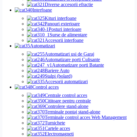
Diverse accesorii efractie
Interfoane
Kituri interfoane
Panouri exterioare
Posturi interioare
Surse de alimentare
Accesorii interfoane
Automatizari
Automatizari usi de Garaj
Automatizare porti Culisante
Automatizare porti Batante
Bariere Auto
Stalpi (bolard)
Accesorii automatizari
Control acces
Centrale control acces
Cititoare pentru centrale
Controlere stand-alone
Terminale pontaj stand-alone
Terminale control acces Web Management
Turnichete
Cartele acces
Electromagneti