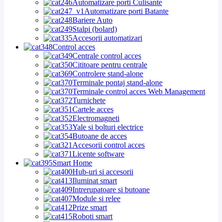
Automatizare porti Culisante
Automatizare porti Batante
Bariere Auto
Stalpi (bolard)
Accesorii automatizari
Control acces
Centrale control acces
Cititoare pentru centrale
Controlere stand-alone
Terminale pontaj stand-alone
Terminale control acces Web Management
Turnichete
Cartele acces
Electromagneti
Yale si bolturi electrice
Butoane de acces
Accesorii control acces
Licente software
Smart Home
Hub-uri si accesorii
Iluminat smart
Intrerupatoare si butoane
Module si relee
Prize smart
Roboti smart