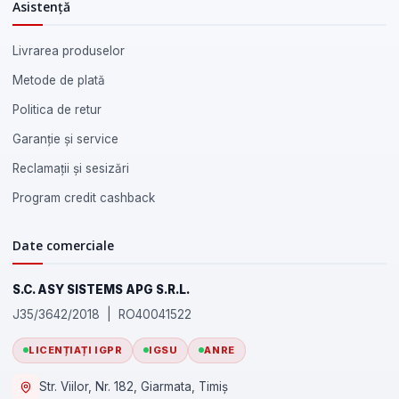
Asistență
Livrarea produselor
Metode de plată
Politica de retur
Garanție și service
Reclamații și sesizări
Program credit cashback
Date comerciale
S.C. ASY SISTEMS APG S.R.L.
J35/3642/2018 | RO40041522
LICENȚIAȚI IGPR
IGSU
ANRE
Str. Viilor, Nr. 182, Giarmata, Timiș