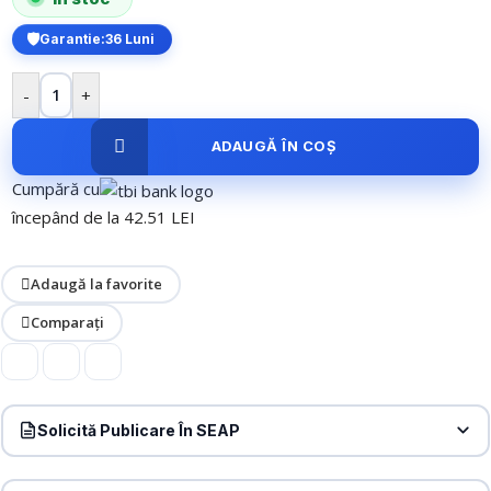
Garantie:
36 Luni
-
+
ADAUGĂ ÎN COȘ
Cumpără cu
începând de la 42.51 LEI
Adaugă la favorite
Comparați
Solicită Publicare În SEAP
Produs:
Camera IP PT, Dual-lens, 4MP, Full-Color, VF 4-12mm, IR
30m, WL 30m, Audio – TP-Link VIGI VIGIC540V