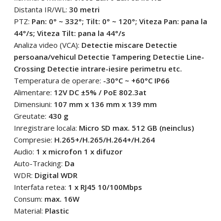
Distanta IR/WL:
30 metri
PTZ:
Pan: 0° ~ 332°; Tilt: 0° ~ 120°; Viteza Pan: pana la
44°/s; Viteza Tilt: pana la 44°/s
Analiza video (VCA):
Detectie miscare Detectie
persoana/vehicul Detectie Tampering Detectie Line-
Crossing Detectie intrare-iesire perimetru etc.
Temperatura de operare:
-30°C ~ +60°C IP66
Alimentare:
12V DC ±5% / PoE 802.3at
Dimensiuni:
107 mm x 136 mm x 139 mm
Greutate:
430 g
Inregistrare locala:
Micro SD max. 512 GB (neinclus)
Compresie:
H.265+/H.265/H.264+/H.264
Audio:
1 x microfon 1 x difuzor
Auto-Tracking:
Da
WDR:
Digital WDR
Interfata retea:
1 x RJ45 10/100Mbps
Consum:
max. 16W
Material:
Plastic