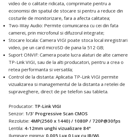
video de o calitate ridicata, comprimate pentru a
economisi din spatiul de stocare si pentru a reduce din
costurile de monitorizare, fara a afecta calitatea;
Two-Way Audio: Permite comunicarea cu cei din fata
camerei, prin microfonul si difuzorul integrate;
Stocare locala: Camera VIGI poate stoca local inregistrari
video, pe un card microSD de pana la 512 GB;
Suport ONVIF: Camera poate lucra alaturi de alte camere
TP-Link VIGI, sau de la alti producatori, pentru a crea o
retea performanta si versatila;
Control de la distanta: Aplicatia TP-Link VIGI permite
vizualizarea si managementul de la distanta a retelei de
supraveghere, direct de pe telefon sau tableta.
Producator:
TP-Link VIGI
Senzor:
1/3′ Progressive Scan CMOS
Rezolutie:
4MP(2560 x 1440) / 1080P / 720P@30fps
Lentila:
4-12mm unghi vizualizare 84°
Iluminare minima:
0.005 Lux 0 Lux cu IR/WL