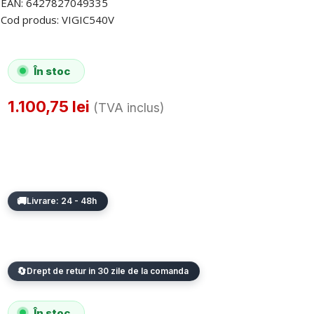
EAN:
6427827049335
Cod produs:
VIGIC540V
În stoc
1.100,75
lei
(TVA inclus)
Livrare: 24 - 48h
Drept de retur in 30 zile de la comanda
În stoc