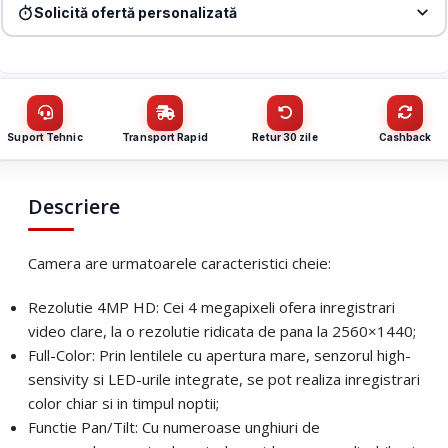
Solicită ofertă personalizată
Denumire firmă / instituție
*
Produs:
Camera IP PT, Dual-lens, 4MP, Full-Color, VF 4-12mm, IR
30m, WL 30m, Audio – TP-Link VIGI VIGIC540V
Nume / firmă
*
CUI
Suport Tehnic
Transport Rapid
Retur 30 zile
Cashback
Cantitate (bucăți)
Email
*
Descriere
Email
*
Camera are urmatoarele caracteristici cheie:
Telefon
*
Rezolutie 4MP HD: Cei 4 megapixeli ofera inregistrari
video clare, la o rezolutie ridicata de pana la 2560×1440;
Telefon
*
Mesaj (cantitate, termen, alte detalii)
Full-Color: Prin lentilele cu apertura mare, senzorul high-
sensivity si LED-urile integrate, se pot realiza inregistrari
color chiar si in timpul noptii;
Cerințele tale (proiect, buget, termen, alte produse)
Functie Pan/Tilt: Cu numeroase unghiuri de