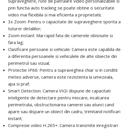
supraveghere, rute de patrulare video personalizabile si
Trimite solicitarea
prin functia auto tracking se poate obtine o securitate
video mai flexibila si mai eficienta a proprietatii;
3x Zoom: Pentru o capacitate de supraveghere sporita a
Trimite solicitarea
tuturor detaliilor;
Zoom instant: Mai rapid fata de camerele obisnuite si
fara lag;
Clasificare persoane si vehicule: Camera este capabila de
a diferentia persoanele si vehiculele de alte obiecte din
perimetrul sau vizual;
Protectie IP66: Pentru a supraveghea chiar si in conditii
meteo adverse, camera este rezistenta la umezeala,
apa si praf;
Smart Detection: Camera VIGI dispune de capacitati
inteligente de detectare pentru miscare, incalcarea
perimetrului, obstructionarea camerei sau atunci cand
apare sau dispare un obiect din cadru, trimitand notificari
instant;
Compresie video H.265+: Camera transmite inregistrari