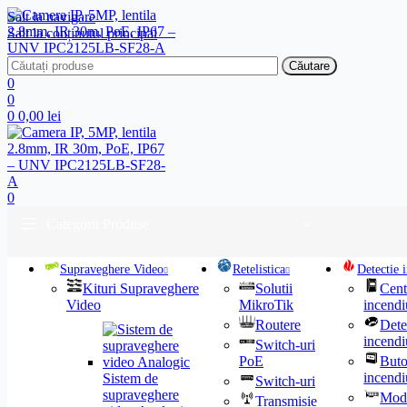
Salt la navigare
Salt la conținutul principal
Căutare
0
0
0
0,00
lei
0
Categorii Produse
Supraveghere Video
Retelistica
Detectie 
Kituri Supraveghere
Solutii
Cent
Video
MikroTik
incendi
Routere
Dete
incendi
Switch-uri
PoE
But
incendi
Sistem de
Switch-uri
supraveghere
Mod
Transmisie