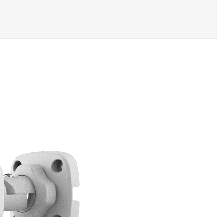
amera IP, 5MP, lentila 2.8mm, IR 30m, PoE, IP67 – UNV IPC2125L