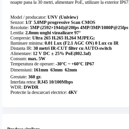
noapte pana la 30 metri, alimentare PoE, utilizare la exterior IP67
Model / producator:
UNV (Uniview)
Senzor:
1/3′ 5.0MP progressive Scan CMOS
Rezolutie:
5MP (2592×1944)@20fps 4MP/3MP/1080P@25fps
Lentila:
2.8mm unghi vizualizare 97°
Compresie:
Ultra 265 H.265 H.264 MJPEG;
Iluminare minima:
0.01 Lux (F2.1 AGC ON) 0 Lux cu IR
Distanta IR:
30 metri IR-CUT filter cu AUTO-switch
Alimentare:
12 V DC ± 25% PoE(802.3af)
Consum:
max. 5W
Temperatura de operare:
-30°C ~ +60°C IP67
Dimensiuni:
161mm  63mm  62mm
Greutate:
360 gr.
Interfata retea:
RJ45 10/100Mbps
WDR:
DWDR
Protectie la descarcari electrice:
4KV