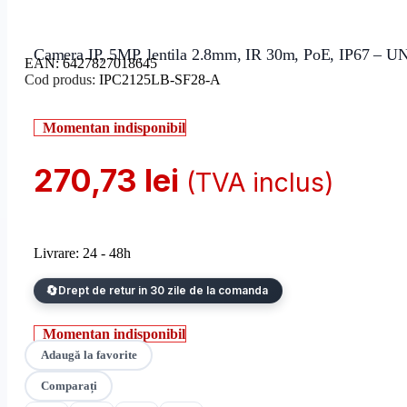
Camera IP, 5MP, lentila 2.8mm, IR 30m, PoE, IP67 –
EAN:
6427827018645
Cod produs:
IPC2125LB-SF28-A
Momentan indisponibil
270,73
lei
(TVA inclus)
Livrare: 24 - 48h
Drept de retur in 30 zile de la comanda
Momentan indisponibil
Adaugă la favorite
Comparați