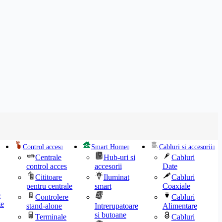
Control acces
Smart Home
Cabluri si accesorii
Centrale
Hub-uri si
Cabluri
control acces
accesorii
Date
Cititoare
Iluminat
Cabluri
pentru centrale
smart
Coaxiale
e
Controlere
Cabluri
te
stand-alone
Intrerupatoare
Alimentare
si butoane
Terminale
Cabluri