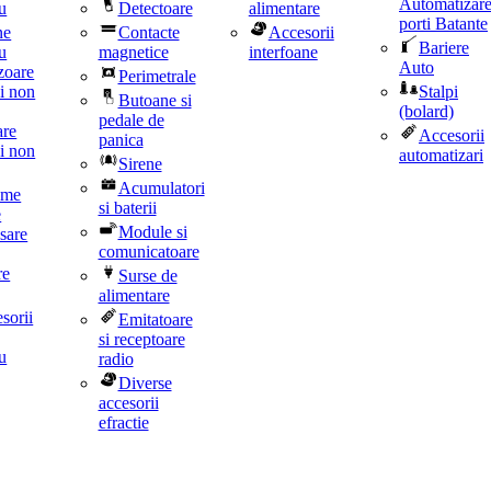
Automatizar
u
Detectoare
alimentare
porti Batante
ne
Contacte
Accesorii
Bariere
u
magnetice
interfoane
Auto
Perimetrale
Stalpi
Butoane si
(bolard)
pedale de
are
Accesorii
panica
i non
automatizari
Sirene
Acumulatori
eme
si baterii
e
Module si
comunicatoare
re
Surse de
alimentare
sorii
Emitatoare
si receptoare
u
radio
Diverse
accesorii
efractie