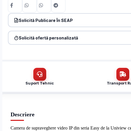
Solicită Publicare În SEAP
Produs:
Camera IP, 5MP, lentila 2.8mm, IR 30m, PoE, IP67 – 
Denumire firmă / instituție
*
Solicită ofertă personalizată
Produs:
Camera IP, 5MP, lentila 2.8mm, IR 30m, PoE, IP67 – 
Nume / firmă
*
Email
*
Email
*
Mesaj (cantitate, termen, alte detalii)
Suport Tehnic
Transport R
Cerințele tale (proiect, buget, termen, alte produse)
Descriere
Camera de supraveghere video IP din seria Easy de la Uniview ce o