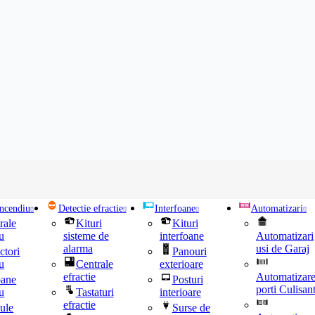
incendiu
Detectie efractie
Interfoane
Automatizari
rale
Kituri
Kituri
u
sisteme de
interfoane
Automatizari
alarma
usi de Garaj
ctori
Panouri
u
Centrale
exterioare
efractie
Automatizar
oane
Posturi
porti Culisan
u
Tastaturi
interioare
efractie
ule
Surse de