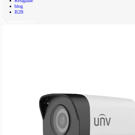
Resigilate
blog
B2B
0786 058 875
Prima pagină
/
Supraveghere Video
/
Camere Supraveghere IP
/
C
Căutare