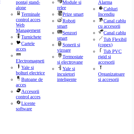
e
pontaj stand-
Module si
Alarma
alone
relee
Cabluri
Terminale
Prize smart
Incendiu
control acces
Roboti
Canal cablu
Web
smart
cu accesorii
Management
Senzori
Canal cablu
Turnichete
smart
Tub Flexibil
Cartele
Sonerii si
(copex)
acces
vizoare
Tub PVC
Termostate
rigid si
Electromagneti
si electrovane
accesorii
Yale si
Yale si
bolturi electrice
incuietori
Organizatoare
Butoane de
inteligente
si accesorii
acces
Accesorii
control acces
Licente
software