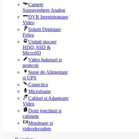
Camere
Supraveghere Analog
DVR Inregistratoare
Video
Solutii Depistare
Febra
Unitati stocare
HDD, SSD &
MicroSD
Video balunuri si
protectii
Surse de Alimentare
si UPS
Conectica
Microfoane
Cabluri si Adaptoare
Video
Doze jonctiuni si
cabinete
Monitoare si
videodecodere