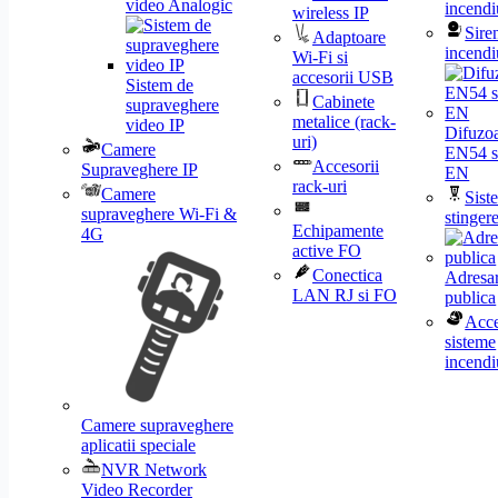
video Analogic
incendi
wireless IP
Sire
Adaptoare
incendi
Wi-Fi si
accesorii USB
Sistem de
Cabinete
supraveghere
metalice (rack-
video IP
Difuzo
uri)
Camere
EN54 s
Accesorii
Supraveghere IP
EN
rack-uri
Camere
Sist
supraveghere Wi-Fi &
stinger
Echipamente
4G
active FO
Conectica
Adresa
LAN RJ si FO
publica
Acce
sisteme
incendi
Camere supraveghere
aplicatii speciale
NVR Network
Video Recorder