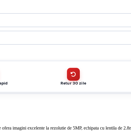
UNV IPC2125LB-SF28-A
CUI
UNV IPC2125LB-SF28-A
Cantitate (bucăți)
Telefon
*
Telefon
*
apid
Retur 30 zile
Trimite solicitarea
fera imagini excelente la rezolutie de 5MP, echipata cu lentila de 2.8