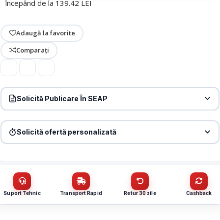
începând de la 139.42 LEI
Adaugă la favorite
Comparați
Solicită Publicare În SEAP
Produs:
Cablu incendiu JE-H(St)H FE 180 E30/E90, 1x2x1.5
ecranat, 500m – EuroClass MEK90-1x2x1.5-T
Solicită ofertă personalizată
Denumire firmă / instituție
*
Produs:
Cablu incendiu JE-H(St)H FE 180 E30/E90, 1x2x1.5
ecranat, 500m – EuroClass MEK90-1x2x1.5-T
Nume / firmă
*
CUI
Suport Tehnic
Transport Rapid
Retur 30 zile
Cashback
Cantitate (bucăți)
Email
*