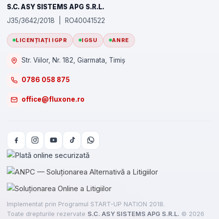
S.C. ASY SISTEMS APG S.R.L.
J35/3642/2018 | RO40041522
LICENȚIAȚI IGPR
IGSU
ANRE
Str. Viilor, Nr. 182, Giarmata, Timiș
0786 058 875
office@fluxone.ro
Implementat prin Programul START-UP NATION 2018.
Toate drepturile rezervate
S.C. ASY SISTEMS APG S.R.L.
©
2026