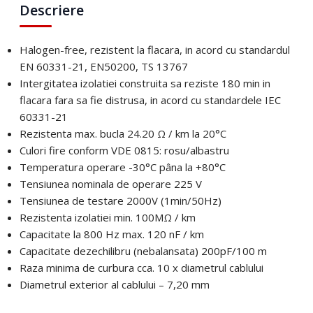
Descriere
Email
*
Halogen-free, rezistent la flacara, in acord cu standardul
Telefon
*
EN 60331-21, EN50200, TS 13767
Intergitatea izolatiei construita sa reziste 180 min in
flacara fara sa fie distrusa, in acord cu standardele IEC
Telefon
*
Mesaj (cantitate, termen, alte detalii)
60331-21
Rezistenta max. bucla 24.20 Ω / km la 20°C
Culori fire conform VDE 0815: rosu/albastru
Cerințele tale (proiect, buget, termen, alte produse)
Temperatura operare -30°C pâna la +80°C
Tensiunea nominala de operare 225 V
Trimite solicitarea
Tensiunea de testare 2000V (1min/50Hz)
Rezistenta izolatiei min. 100MΩ / km
Capacitate la 800 Hz max. 120 nF / km
Trimite solicitarea
Capacitate dezechilibru (nebalansata) 200pF/100 m
Raza minima de curbura cca. 10 x diametrul cablului
Diametrul exterior al cablului – 7,20 mm