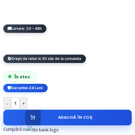
Livrare: 24 - 48h
Drept de retur in 30 zile de la comanda
În stoc
Garantie:
24 Luni
-
+
ADAUGĂ ÎN COȘ
Cumpără cu