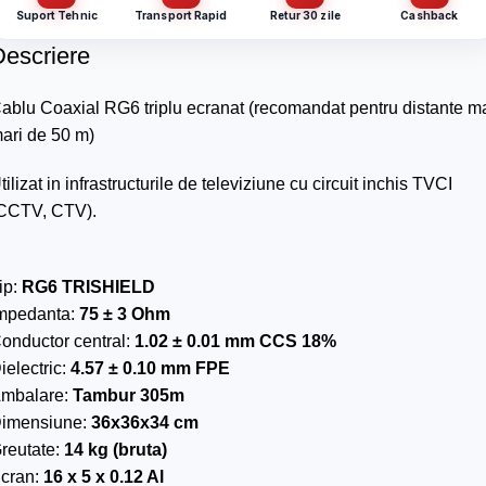
CUI
Suport Tehnic
Transport Rapid
Retur 30 zile
Cashback
Descriere
Cantitate (bucăți)
Email
*
ablu Coaxial RG6 triplu ecranat (recomandat pentru distante m
ari de 50 m)
Email
*
Telefon
*
tilizat in infrastructurile de televiziune cu circuit inchis TVCI
CCTV, CTV).
Telefon
*
Mesaj (cantitate, termen, alte detalii)
ip:
RG6 TRISHIELD
mpedanta:
75 ± 3 Ohm
Cerințele tale (proiect, buget, termen, alte produse)
onductor central:
1.02 ± 0.01 mm CCS 18%
ielectric:
4.57 ± 0.10 mm FPE
mbalare:
Tambur 305m
Trimite solicitarea
imensiune:
36x36x34 cm
reutate:
14 kg (bruta)
Trimite solicitarea
cran:
16 x 5 x 0.12 Al