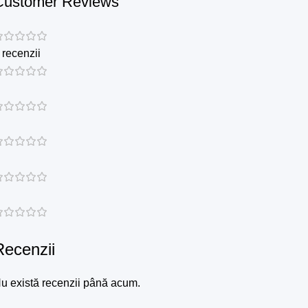
Customer Reviews
 recenzii
Recenzii
u există recenzii până acum.