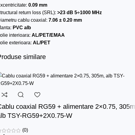
xcentricitate:
0.09 mm
tructural return loss (SRL):
>23 dB 5÷1000 MHz
iametru cablu coaxial:
7.06 ± 0.20 mm
anta:
PVC alb
olie interioara:
AL/PET/EMAA
olie exterioara:
AL/PET
Produse similare
Cablu coaxial RG59 + alimentare 2×0.75, 305m
alb TSY-RG59+2X0.75-W
(0)