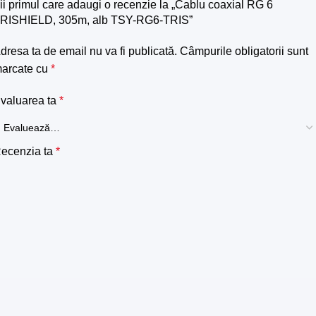
ii primul care adaugi o recenzie la „Cablu coaxial RG 6
RISHIELD, 305m, alb TSY-RG6-TRIS”
dresa ta de email nu va fi publicată.
Câmpurile obligatorii sunt
arcate cu
*
valuarea ta
*
ecenzia ta
*