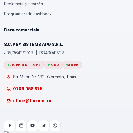
Reclamații și sesizări
Program credit cashback
Date comerciale
S.C. ASY SISTEMS APG S.R.L.
J35/3642/2018 | RO40041522
LICENȚIAȚI IGPR
IGSU
ANRE
Str. Viilor, Nr. 182, Giarmata, Timiș
0786 058 875
office@fluxone.ro