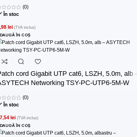
(0)
În stoc
,98
lei
(TVA inclus)
DAUGĂ ÎN COȘ
Patch cord Gigabit UTP cat6, LSZH, 5.0m, alb 
ASYTECH Networking TSY-PC-UTP6-5M-W
(0)
În stoc
7,54
lei
(TVA inclus)
DAUGĂ ÎN COȘ