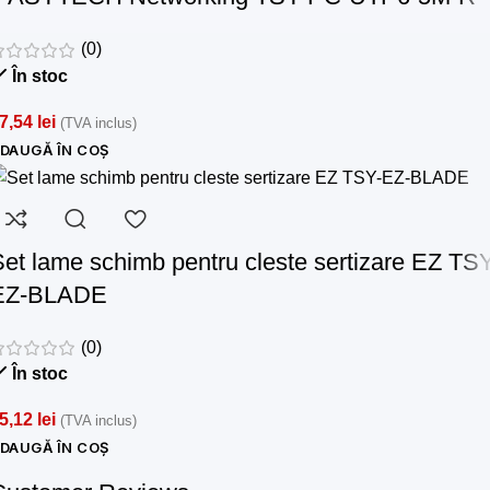
(0)
În stoc
7,54
lei
(TVA inclus)
DAUGĂ ÎN COȘ
et lame schimb pentru cleste sertizare EZ TS
EZ-BLADE
(0)
În stoc
5,12
lei
(TVA inclus)
DAUGĂ ÎN COȘ