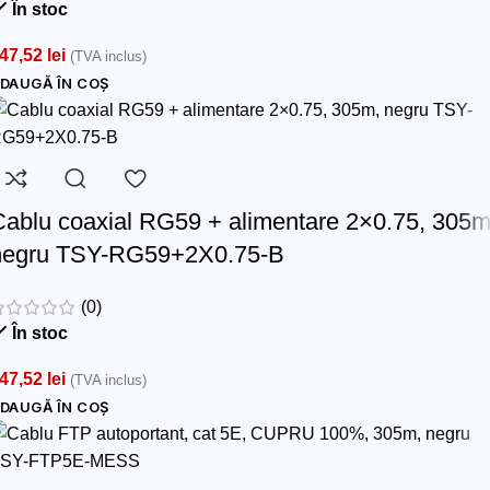
În stoc
47,52
lei
(TVA inclus)
DAUGĂ ÎN COȘ
Cablu coaxial RG59 + alimentare 2×0.75, 305m
negru TSY-RG59+2X0.75-B
(0)
În stoc
47,52
lei
(TVA inclus)
DAUGĂ ÎN COȘ