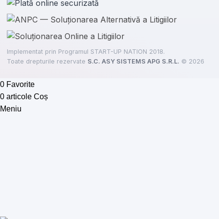
Implementat prin Programul START-UP NATION 2018.
Toate drepturile rezervate
S.C. ASY SISTEMS APG S.R.L.
©
2026
0
Favorite
0
articole
Coș
Meniu
ere