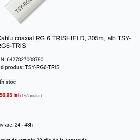
ablu coaxial RG 6 TRISHIELD, 305m, alb TSY-
RG6-TRIS
AN:
6427827008790
d produs:
TSY-RG6-TRIS
În stoc
56,95
lei
(TVA inclus)
ivrare: 24 - 48h