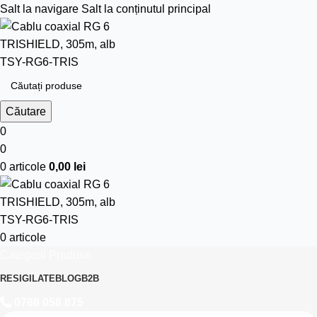
Salt la navigare
Salt la conținutul principal
Căutare
0
0
0
articole
0,00
lei
0
articole
Categorii Produse
RESIGILATE
BLOG
B2B
0786 058 875