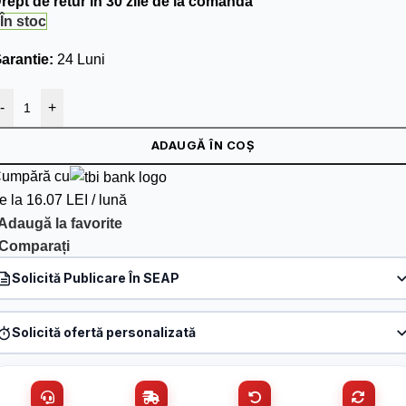
rept de retur in 30 zile de la comanda
În stoc
arantie:
24 Luni
-
+
ADAUGĂ ÎN COȘ
umpără cu
e la 16.07 LEI / lună
Adaugă la favorite
Comparați
Solicită Publicare În SEAP
Produs:
Cablu coaxial RG 6 TRISHIELD, 305m, alb TSY-RG6-TRIS
Solicită ofertă personalizată
Denumire firmă / instituție
*
Produs:
Cablu coaxial RG 6 TRISHIELD, 305m, alb TSY-RG6-TRIS
Nume / firmă
*