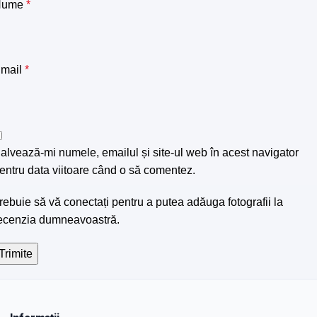
Nume
*
mail
*
alvează-mi numele, emailul și site-ul web în acest navigator
entru data viitoare când o să comentez.
rebuie să vă conectați pentru a putea adăuga fotografii la
ecenzia dumneavoastră.