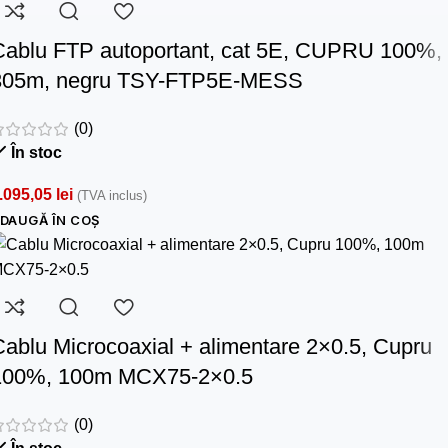
Cablu FTP autoportant, cat 5E, CUPRU 100%,
305m, negru TSY-FTP5E-MESS
(0)
În stoc
.095,05
lei
(TVA inclus)
DAUGĂ ÎN COȘ
Cablu Microcoaxial + alimentare 2×0.5, Cupru
100%, 100m MCX75-2×0.5
(0)