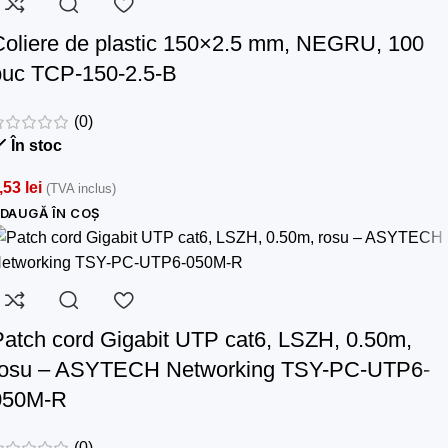
Coliere de plastic 150×2.5 mm, NEGRU, 100
buc TCP-150-2.5-B
(0)
În stoc
,53
lei
(TVA inclus)
DAUGĂ ÎN COȘ
Patch cord Gigabit UTP cat6, LSZH, 0.50m,
rosu – ASYTECH Networking TSY-PC-UTP6-
050M-R
(0)