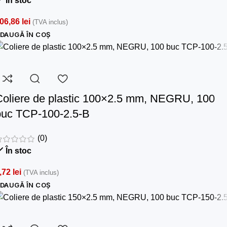
În stoc
06,86
lei
(TVA inclus)
DAUGĂ ÎN COȘ
Coliere de plastic 100×2.5 mm, NEGRU, 100
buc TCP-100-2.5-B
(0)
În stoc
,72
lei
(TVA inclus)
DAUGĂ ÎN COȘ