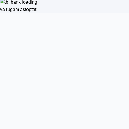
va rugam asteptati
ere