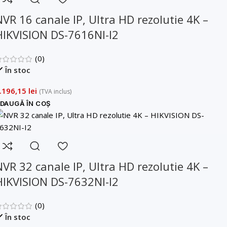
NVR 16 canale IP, Ultra HD rezolutie 4K –
HIKVISION DS-7616NI-I2
(0)
În stoc
.196,15
lei
(TVA inclus)
DAUGĂ ÎN COȘ
NVR 32 canale IP, Ultra HD rezolutie 4K –
HIKVISION DS-7632NI-I2
(0)
În stoc