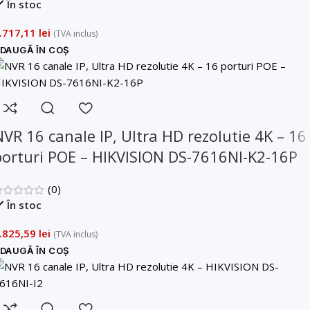
În stoc
.717,11
lei
(TVA inclus)
DAUGĂ ÎN COȘ
NVR 16 canale IP, Ultra HD rezolutie 4K – 16
porturi POE – HIKVISION DS-7616NI-K2-16P
(0)
În stoc
.825,59
lei
(TVA inclus)
DAUGĂ ÎN COȘ