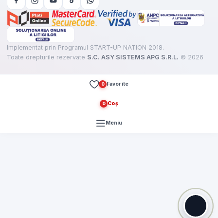
Implementat prin Programul START-UP NATION 2018.
Toate drepturile rezervate
S.C. ASY SISTEMS APG S.R.L.
©
2026
Favorite
0
Coș
0
articole
Meniu
 de
veghere
ic
e