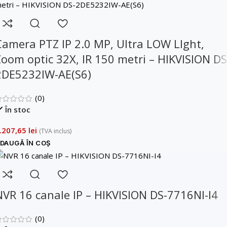
Camera PTZ IP 2.0 MP, Ultra LOW LIght,
Zoom optic 32X, IR 150 metri – HIKVISION DS
2DE5232IW-AE(S6)
(0)
În stoc
.207,65
lei
(TVA inclus)
DAUGĂ ÎN COȘ
NVR 16 canale IP – HIKVISION DS-7716NI-I4
(0)