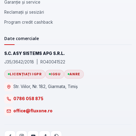
Garanție și service
Reclamații și sesizări
Program credit cashback
Date comerciale
S.C. ASY SISTEMS APG S.R.L.
J35/3642/2018 | RO40041522
LICENȚIAȚI IGPR
IGSU
ANRE
Str. Viilor, Nr. 182, Giarmata, Timiș
0786 058 875
office@fluxone.ro