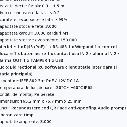
Cerințele tale (proiect, buget, termen, alte produse)
istanta dectie faciala:
0.3 ~ 1.5 m
imp recunoastere faciala:
< 0.2
Trimite solicitarea
curatete recunoastere fata:
> 99%
apacitate stocare fete:
3.000
apacitate carduri:
3.000 carduri M1
Trimite solicitarea
apacitate stocare evenimente:
150.000
nterfete:
1 x RJ45 (PoE) 1 x RS-485 1 x Wiegand 1 x control
locare 1 x buton iesire 1 x contact usa IN 2 x alarma IN 2 x
larma OUT 1 x TAMPER 1 x USB
udio:
Bidirectional (cu software client statie interioara si
tatie principala)
limentare:
IEEE 802.3at PoE / 12V DC 1A
emperatura de functionare:
-30°C ~ +60°C IP65
onditii de montaj:
Pe perete
imensiuni:
165.2 mm x 75.7 mm x 25 mm
unctii:
Recunoastere cod QR Face anti-spoofing Audio prompt
incronizare timp
apacitate amprente:
3.000