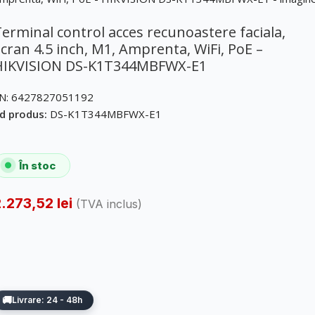
erminal control acces recunoastere faciala,
cran 4.5 inch, M1, Amprenta, WiFi, PoE –
HIKVISION DS-K1T344MBFWX-E1
N:
6427827051192
d produs:
DS-K1T344MBFWX-E1
În stoc
2.273,52
lei
(TVA inclus)
Livrare: 24 - 48h