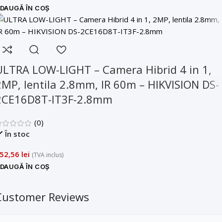
DAUGĂ ÎN COȘ
ULTRA LOW-LIGHT – Camera Hibrid 4 in 1,
2MP, lentila 2.8mm, IR 60m – HIKVISION DS-
2CE16D8T-IT3F-2.8mm
(0)
În stoc
52,56
lei
(TVA inclus)
DAUGĂ ÎN COȘ
Customer Reviews