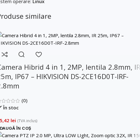
istem operare:
Linux
Produse similare
Camera Hibrid 4 in 1, 2MP, lentila 2.8mm, I
25m, IP67 – HIKVISION DS-2CE16D0T-IRF-
2.8mm
(0)
În stoc
5,42
lei
(TVA inclus)
DAUGĂ ÎN COȘ