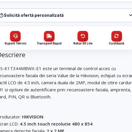
Produs:
Terminal control acces recunoastere faciala, ecran 4.5 inch,
M1, Amprenta, WiFi, PoE – HIKVISION DS-K1T344MBFWX-E1
Solicită ofertă personalizată
Denumire firmă / instituție
*
Produs:
Terminal control acces recunoastere faciala, ecran 4.5 inch,
M1, Amprenta, WiFi, PoE – HIKVISION DS-K1T344MBFWX-E1
Nume / firmă
*
CUI
Suport Tehnic
Transport Rapid
Retur 30 zile
Cashback
Descriere
Cantitate (bucăți)
Email
*
S-K1T344MBWX-E1 este un terminal de control acces cu
ecunoastere faciala din seria Value de la Hikvision, echipat cu ecra
actil LCD de 4.5 inch, camera duala de 2MP, modul de citire cardur
Email
*
1 si optiuni de autentificare prin: recunoastere faciala, amprenta,
Telefon
*
ard, PIN, QR si Bluetooth.
Telefon
*
Mesaj (cantitate, termen, alte detalii)
roducator:
HIKVISION
cran LCD:
4.5 inch touch rezolutie 480 x 854
amera detectie faciala:
2 x 2 MP