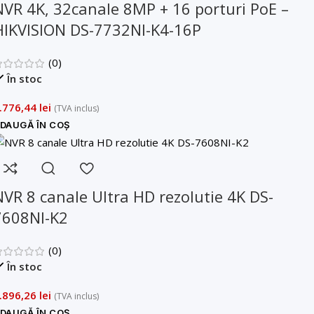
NVR 4K, 32canale 8MP + 16 porturi PoE –
HIKVISION DS-7732NI-K4-16P
(0)
În stoc
.776,44
lei
(TVA inclus)
DAUGĂ ÎN COȘ
NVR 8 canale Ultra HD rezolutie 4K DS-
7608NI-K2
(0)
În stoc
.896,26
lei
(TVA inclus)
DAUGĂ ÎN COȘ