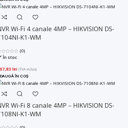
NVR Wi-Fi 4 canale 4MP – HIKVISION DS-
7104NI-K1-WM
(0)
În stoc
07,83
lei
(TVA inclus)
DAUGĂ ÎN COȘ
NVR Wi-Fi 8 canale 4MP – HIKVISION DS-
7108NI-K1-WM
(0)