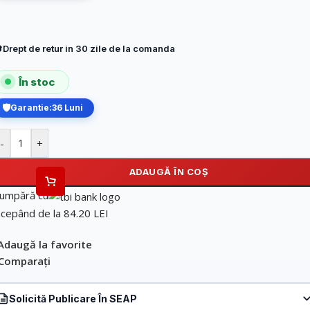
Drept de retur in 30 zile de la comanda
În stoc
Garantie:
36 Luni
-
+
ADAUGĂ ÎN COȘ
umpără cu
ncepând de la 84.20 LEI
Adaugă la favorite
Comparați
Solicită Publicare În SEAP