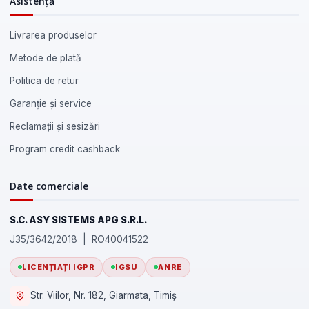
Asistență
Livrarea produselor
Metode de plată
Politica de retur
Garanție și service
Reclamații și sesizări
Program credit cashback
Date comerciale
S.C. ASY SISTEMS APG S.R.L.
J35/3642/2018 | RO40041522
LICENȚIAȚI IGPR
IGSU
ANRE
Str. Viilor, Nr. 182, Giarmata, Timiș