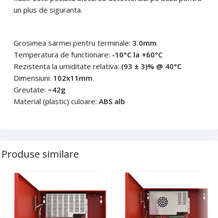
Cerințele tale (proiect, buget, termen, alte produse)
un plus de siguranta.
Trimite solicitarea
Grosimea sarmei pentru terminale:
3.0mm
Temperatura de functionare:
-10°C la +60°C
Trimite solicitarea
Rezistenta la umiditate relativa:
(93 ± 3)% @ 40°C
Dimensiuni:
102x11mm
Greutate:
~42g
Material (plastic) culoare:
ABS alb
Produse similare