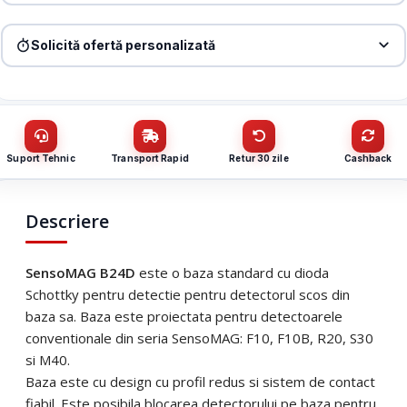
Produs:
Soclu standard 24V cu diode Schottky pentru detectorii
SensoMAG – TELETEK SensoMAG-B24D
Solicită ofertă personalizată
Denumire firmă / instituție
*
Produs:
Soclu standard 24V cu diode Schottky pentru detectorii
SensoMAG – TELETEK SensoMAG-B24D
Nume / firmă
*
CUI
Suport Tehnic
Transport Rapid
Retur 30 zile
Cashback
Cantitate (bucăți)
Email
*
Descriere
Email
*
SensoMAG B24D
este o baza standard cu dioda
Telefon
*
Schottky pentru detectie pentru detectorul scos din
baza sa. Baza este proiectata pentru detectoarele
conventionale din seria SensoMAG: F10, F10B, R20, S30
Telefon
*
Mesaj (cantitate, termen, alte detalii)
si M40.
Baza este cu design cu profil redus si sistem de contact
fiabil. Este posibila blocarea detectorului pe baza pentru