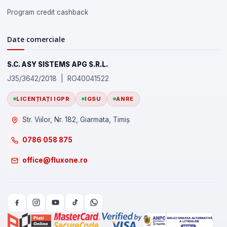
Program credit cashback
Date comerciale
S.C. ASY SISTEMS APG S.R.L.
J35/3642/2018 | RO40041522
LICENȚIAȚI IGPR
IGSU
ANRE
Str. Viilor, Nr. 182, Giarmata, Timiș
0786 058 875
office@fluxone.ro