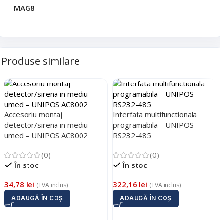
Cerințele tale (proiect, buget, termen, alte produse)
MAG8
Trimite solicitarea
Produse similare
Trimite solicitarea
Accesoriu montaj
Interfata multifunctionala
detector/sirena in mediu
programabila – UNIPOS
umed – UNIPOS AC8002
RS232-485
(0)
(0)
În stoc
În stoc
34,78
lei
322,16
lei
(TVA inclus)
(TVA inclus)
ADAUGĂ ÎN COȘ
ADAUGĂ ÎN COȘ