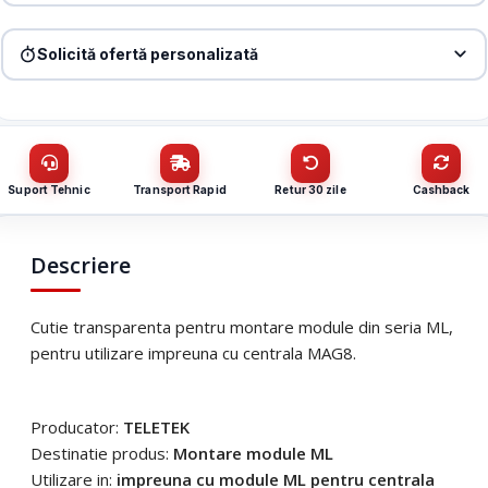
Produs:
Cutie transparenta pentru montarea modulelor din seria
ML – TELETEK SB-UforMLExpander
Solicită ofertă personalizată
Denumire firmă / instituție
*
Produs:
Cutie transparenta pentru montarea modulelor din seria
ML – TELETEK SB-UforMLExpander
Nume / firmă
*
CUI
Suport Tehnic
Transport Rapid
Retur 30 zile
Cashback
Cantitate (bucăți)
Email
*
Descriere
Email
*
Cutie transparenta pentru montare module din seria ML,
Telefon
*
pentru utilizare impreuna cu centrala MAG8.
Telefon
*
Mesaj (cantitate, termen, alte detalii)
Producator:
TELETEK
Destinatie produs:
Montare module ML
Utilizare in:
impreuna cu module ML pentru centrala