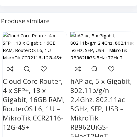
Produse similare
Cloud Core Router,
hAP ac, 5 x Gigabit,
4 x SFP+, 13 x
802.11b/g/n
Gigabit, 16GB RAM,
2.4Ghz, 802.11ac
RouterOS L6, 1U –
5GHz, SFP, USB –
MikroTik CCR2116-
MikroTik
12G-4S+
RB962UiGS-
5HacT2HnT