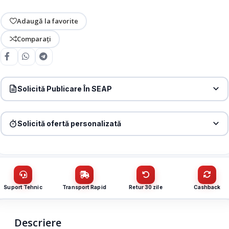
Adaugă la favorite
Comparați
Solicită Publicare În SEAP
Produs:
Router 4G+, Wi-Fi 5, Dual-Band AC1200, Slot Nano SIM, 3
x RJ45 Gigabit – TP-Link ArcherMR505
Solicită ofertă personalizată
Denumire firmă / instituție
*
Produs:
Router 4G+, Wi-Fi 5, Dual-Band AC1200, Slot Nano SIM, 3
x RJ45 Gigabit – TP-Link ArcherMR505
Nume / firmă
*
CUI
Suport Tehnic
Transport Rapid
Retur 30 zile
Cashback
Cantitate (bucăți)
Email
*
Descriere