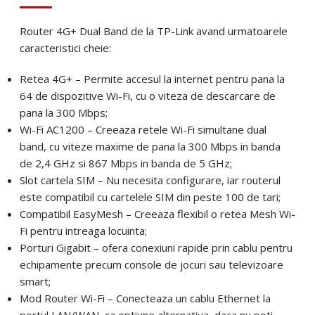
Email
*
Router 4G+ Dual Band de la TP-Link avand urmatoarele
Telefon
*
caracteristici cheie:
Retea 4G+ – Permite accesul la internet pentru pana la
Telefon
*
Mesaj (cantitate, termen, alte detalii)
64 de dispozitive Wi-Fi, cu o viteza de descarcare de
pana la 300 Mbps;
Wi-Fi AC1200 – Creeaza retele Wi-Fi simultane dual
Cerințele tale (proiect, buget, termen, alte produse)
band, cu viteze maxime de pana la 300 Mbps in banda
de 2,4 GHz si 867 Mbps in banda de 5 GHz;
Trimite solicitarea
Slot cartela SIM – Nu necesita configurare, iar routerul
este compatibil cu cartelele SIM din peste 100 de tari;
Compatibil EasyMesh – Creeaza flexibil o retea Mesh Wi-
Trimite solicitarea
Fi pentru intreaga locuinta;
Porturi Gigabit – ofera conexiuni rapide prin cablu pentru
echipamente precum console de jocuri sau televizoare
smart;
Mod Router Wi-Fi – Conecteaza un cablu Ethernet la
portul LAN/WAN, ca optiune alternativa, daca nu poti