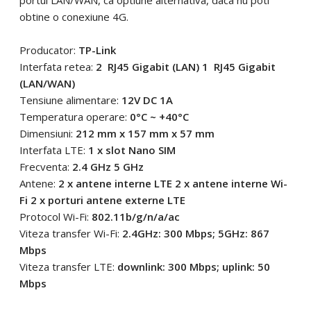
obtine o conexiune 4G.
Producator:
TP-Link
Interfata retea:
2  RJ45 Gigabit (LAN) 1  RJ45 Gigabit
(LAN/WAN)
Tensiune alimentare:
12V DC 1A
Temperatura operare:
0°C ~ +40°C
Dimensiuni:
212 mm x 157 mm x 57 mm
Interfata LTE:
1 x slot Nano SIM
Frecventa:
2.4 GHz 5 GHz
Antene:
2 x antene interne LTE 2 x antene interne Wi-
Fi 2 x porturi antene externe LTE
Protocol Wi-Fi:
802.11b/g/n/a/ac
Viteza transfer Wi-Fi:
2.4GHz: 300 Mbps; 5GHz: 867
Mbps
Viteza transfer LTE:
downlink: 300 Mbps; uplink: 50
Mbps