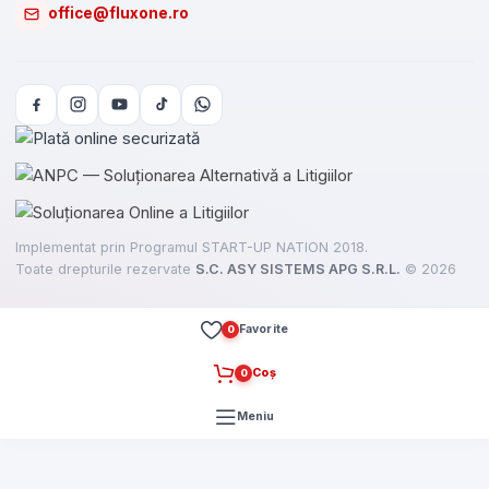
office@fluxone.ro
Implementat prin Programul START-UP NATION 2018.
Toate drepturile rezervate
S.C. ASY SISTEMS APG S.R.L.
©
2026
Favorite
0
Coș
0
Meniu
e