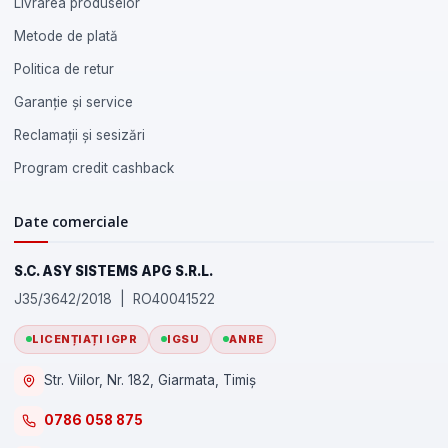
Livrarea produselor
Metode de plată
Politica de retur
Garanție și service
Reclamații și sesizări
Program credit cashback
Date comerciale
S.C. ASY SISTEMS APG S.R.L.
J35/3642/2018 | RO40041522
LICENȚIAȚI IGPR
IGSU
ANRE
Str. Viilor, Nr. 182, Giarmata, Timiș
0786 058 875