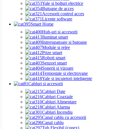
Yale si bolturi electrice
Butoane de acces
Accesorii control acces
Licente software
Smart Home
Hub-uri si accesorii
Iluminat smart
Intrerupatoare si butoane
Module si relee
Prize smart
Roboti smart
Senzori smart
Sonerii si vizoare
Termostate si electrovane
Yale si incuietori inteligente
Cabluri si accesorii
Cabluri Date
Cabluri Coaxiale
Cabluri Alimentare
Cabluri Alarma
Cabluri Incendiu
Canal cablu cu accesorii
Canal cablu
Tub Flexibil (copex)