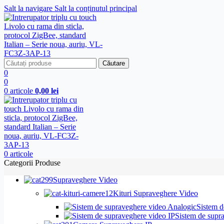
Salt la navigare
Salt la conținutul principal
Căutare
0
0
0
articole
0,00
lei
0
articole
Categorii Produse
Supraveghere Video
Kituri Supraveghere Video
Sistem d
Sistem de supr