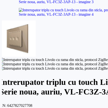
Intrerupator triplu cu touch Li
Serie noua, auriu, VL-FC3Z-
AN:
6427827027708