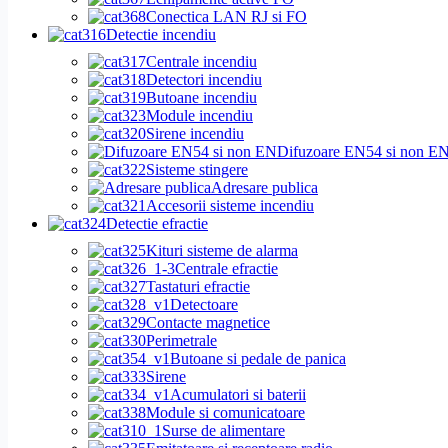
Conectica LAN RJ si FO
Detectie incendiu
Centrale incendiu
Detectori incendiu
Butoane incendiu
Module incendiu
Sirene incendiu
Difuzoare EN54 si non E
Sisteme stingere
Adresare publica
Accesorii sisteme incendiu
Detectie efractie
Kituri sisteme de alarma
Centrale efractie
Tastaturi efractie
Detectoare
Contacte magnetice
Perimetrale
Butoane si pedale de panica
Sirene
Acumulatori si baterii
Module si comunicatoare
Surse de alimentare