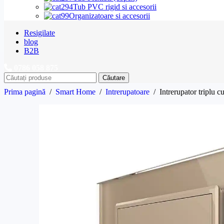
Tub PVC rigid si accesorii
Organizatoare si accesorii
Resigilate
blog
B2B
0786 058 875
Căutare
Prima pagină
/
Smart Home
/
Intrerupatoare
/
Intrerupator triplu 