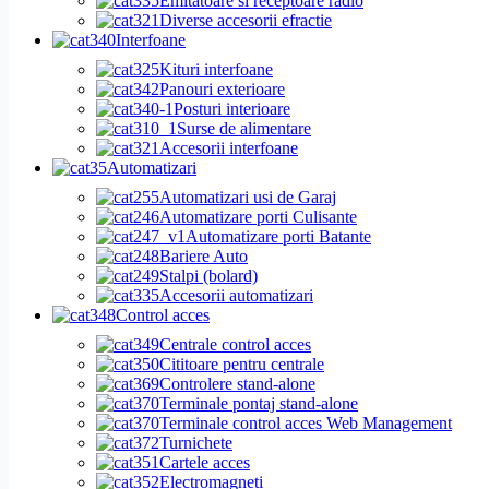
Emitatoare si receptoare radio
Diverse accesorii efractie
Interfoane
Kituri interfoane
Panouri exterioare
Posturi interioare
Surse de alimentare
Accesorii interfoane
Automatizari
Automatizari usi de Garaj
Automatizare porti Culisante
Automatizare porti Batante
Bariere Auto
Stalpi (bolard)
Accesorii automatizari
Control acces
Centrale control acces
Cititoare pentru centrale
Controlere stand-alone
Terminale pontaj stand-alone
Terminale control acces Web Management
Turnichete
Cartele acces
Electromagneti