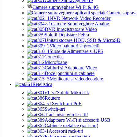
Camere Supraveghere IP
Camere supraveghere Wi-Fi & 4G
Camere supraveg
NVR Network Video Recorder
Camere Supraveghere Analog
DVR Inregistratoare Video
Solutii Depistare Febra
Unitati stocare HDD, SSD & MicroSD
Video balunuri si protectii
Surse de Alimentare si UPS
Conectica
Microfoane
Cabluri si Adaptoare Video
Doze jonctiuni si cabinete
Monitoare si videodecodere
Retelistica
Solutii MikroTik
Routere
Switch-uri PoE
Switch-uri
Transmisie wireless IP
Adaptoare Wi-Fi si accesorii USB
Cabinete metalice (rack-uri)
Accesorii rack-uri
Echipamente active FO