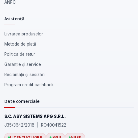
ANPC
Asistență
Livrarea produselor
Metode de plată
Politica de retur
Garanție și service
Reclamații și sesizări
Program credit cashback
Date comerciale
S.C. ASY SISTEMS APG S.R.L.
J35/3642/2018 | RO40041522
LICENȚIAȚI IGPR
IGSU
ANRE