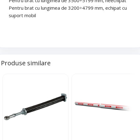
Pentru brat cu lungimea de 3500÷5199 mm, neechipat
Telefon
*
Mesaj (cantitate, termen, alte detalii)
Pentru brat cu lungimea de 3200÷4799 mm, echipat cu
suport mobil
Cerințele tale (proiect, buget, termen, alte produse)
Trimite solicitarea
Produse similare
Trimite solicitarea